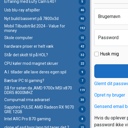
Erfaring med Eufy Cam E40 !
5
Usb blu-ray afspiller
46
Brugernavn
Nyt build basseret på 7800x3d
90
Mobil Tilbudstråd 2024 - Value for
192
money
Password
Skole computer
15
hardware priser er helt væk
42
Husk mig
Står det skidt til på HOL?
32
CPU køler mod magnet skruer
22
A.I. tillader alle lave deres egen spil
9
Bærbar PC til gaming?
7
Glemt dit passw
Så for satan da ,AMD 9700x MSI x870
119
DDR5 8000MHZ
Opret ny bruger
Compumail rma advarsel
30
Gensend email b
Sapphire PULSE AMD Radeon RX 9070
5
GRE 12GB
Hvis du oplever p
Intel ARC Pro B70 gaming
8
password ikke vir
clone af ssd hvor lang tid tager det ?
15