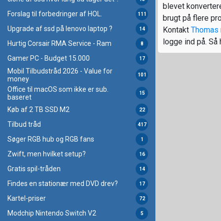
blevet konvertere
Forslag til forbedringer af HOL.
111
brugt på flere prof
Upgrade af ssd på lenovo laptop ?
Kontakt
Thomas
14
logge ind på. Så 
Hurtig Corsair RMA Service - Ram
8
Gamer PC - Budget 15.000
17
Mobil Tilbudstråd 2026 - Value for
101
money
Office til macOS som ikke er sub.
15
baseret
Køb af 2 TB SSD M2
22
Tilbud tråd
417
Søger RGB hub og RGB fans
1
Zwift, men hvilket setup?
16
Gratis spil-tråden
14
Findes en stationær med DVD drev?
17
Kartel-priser
72
Modchip Nintendo Switch V2
5