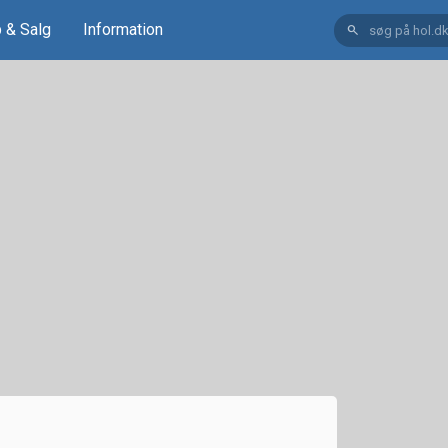
 & Salg
Information
search