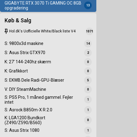
GIGABYTE RTX 3070 Ti GAMING OC 8GB
13
opgradering
Køb & Salg
keep
Hol.dk's Uofficielle White/Black liste V4
1071
S: 9800x3d maskine
14
S: Asus Strix GTX970
2
K: 27' 144-240hz skærm
0
K: Grafikkort
0
S: EKWB Dele Radi-GPU-Blæser
5
V: DIY SteamMachine
0
S: PS5 Pro, 1 måned gammel. Fejler
1
intet
S: Asrock B850m-X R 2.0
1
K: LGA1200 Bundkort
0
(Z490/Z590/B560)
S: Asus Strix 1080
1