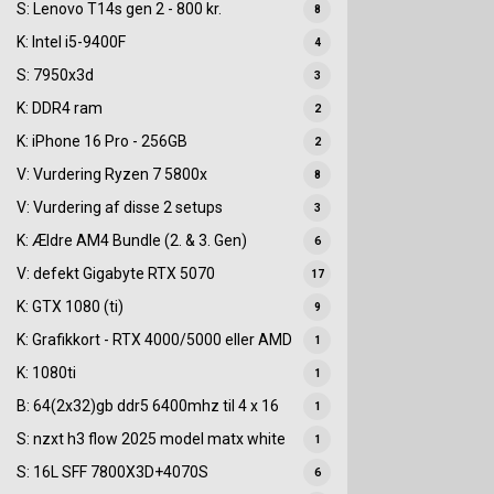
S: Lenovo T14s gen 2 - 800 kr.
8
K: Intel i5-9400F
4
S: 7950x3d
3
K: DDR4 ram
2
K: iPhone 16 Pro - 256GB
2
V: Vurdering Ryzen 7 5800x
8
V: Vurdering af disse 2 setups
3
K: Ældre AM4 Bundle (2. & 3. Gen)
6
V: defekt Gigabyte RTX 5070
17
K: GTX 1080 (ti)
9
K: Grafikkort - RTX 4000/5000 eller AMD
1
K: 1080ti
1
B: 64(2x32)gb ddr5 6400mhz til 4 x 16
1
S: nzxt h3 flow 2025 model matx white
1
S: 16L SFF 7800X3D+4070S
6