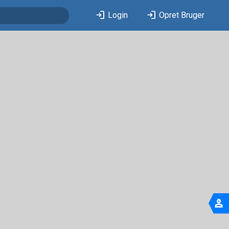
login
login
Login
Opret Bruger
person