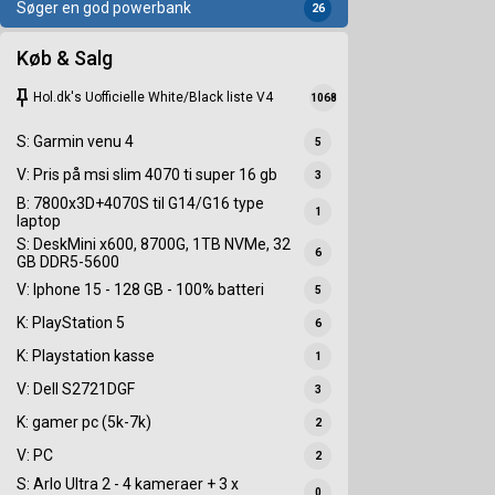
Søger en god powerbank
26
Køb & Salg
keep
Hol.dk's Uofficielle White/Black liste V4
1068
S: Garmin venu 4
5
V: Pris på msi slim 4070 ti super 16 gb
3
B: 7800x3D+4070S til G14/G16 type
1
laptop
S: DeskMini x600, 8700G, 1TB NVMe, 32
6
GB DDR5-5600
V: Iphone 15 - 128 GB - 100% batteri
5
K: PlayStation 5
6
K: Playstation kasse
1
V: Dell S2721DGF
3
K: gamer pc (5k-7k)
2
V: PC
2
S: Arlo Ultra 2 - 4 kameraer + 3 x
0