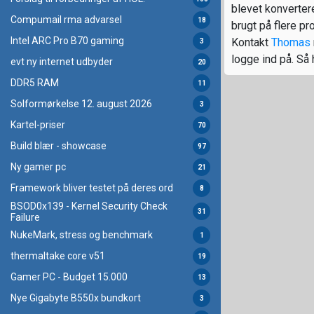
blevet konvertere
Compumail rma advarsel
18
brugt på flere prof
Intel ARC Pro B70 gaming
Kontakt
Thomas
3
logge ind på. Så 
evt ny internet udbyder
20
DDR5 RAM
11
Solformørkelse 12. august 2026
3
Kartel-priser
70
Build blær - showcase
97
Ny gamer pc
21
Framework bliver testet på deres ord
8
BSOD0x139 - Kernel Security Check
31
Failure
NukeMark, stress og benchmark
1
thermaltake core v51
19
Gamer PC - Budget 15.000
13
Nye Gigabyte B550x bundkort
3