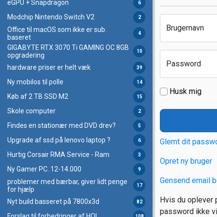
eGPU + Snapdragon
6
Modchip Nintendo Switch V2
2
Brugernavn
Office til macOS som ikke er sub.
4
baseret
GIGABYTE RTX 3070 Ti GAMING OC 8GB
10
opgradering
Password
hardware priser er helt væk
39
Ny mobilos til polle
14
Husk mig
Køb af 2 TB SSD M2
15
Skole computer
2
Findes en stationær med DVD drev?
5
Upgrade af ssd på lenovo laptop ?
Glemt dit passw
6
Hurtig Corsair RMA Service - Ram
3
Opret ny bruger
Ny Gamer PC. 12-14.000
9
Gensend email b
problemer med bærbar, giver lidt penge
17
for hjælp
Hvis du oplever p
Nyt build basseret på 7800x3d
82
password ikke vir
Forslag til forbedringer af HOL.
108