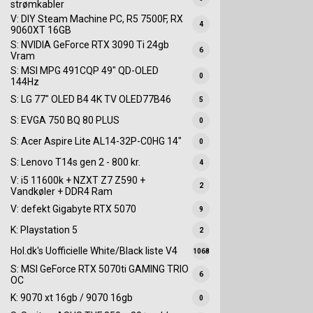
strømkabler
V: DIY Steam Machine PC, R5 7500F, RX
4
9060XT 16GB
S: NVIDIA GeForce RTX 3090 Ti 24gb
6
Vram
S: MSI MPG 491CQP 49" QD-OLED
0
144Hz
S: LG 77" OLED B4 4K TV OLED77B46
5
S: EVGA 750 BQ 80 PLUS
0
S: Acer Aspire Lite AL14-32P-C0HG 14"
0
S: Lenovo T14s gen 2 - 800 kr.
4
V: i5 11600k + NZXT Z7 Z590 +
2
Vandkøler + DDR4 Ram
V: defekt Gigabyte RTX 5070
9
K: Playstation 5
2
Hol.dk's Uofficielle White/Black liste V4
1068
S: MSI GeForce RTX 5070ti GAMING TRIO
6
OC
K: 9070 xt 16gb / 9070 16gb
0