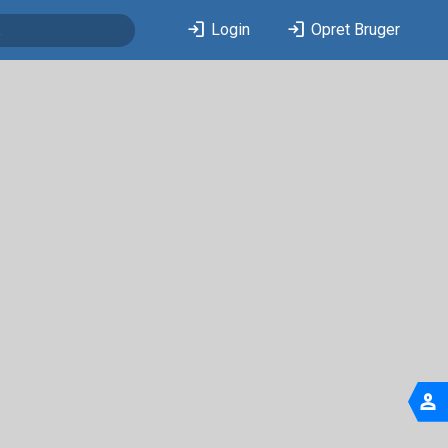
login
login
Login
Opret Bruger
person