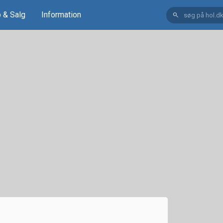
 & Salg
Information
search