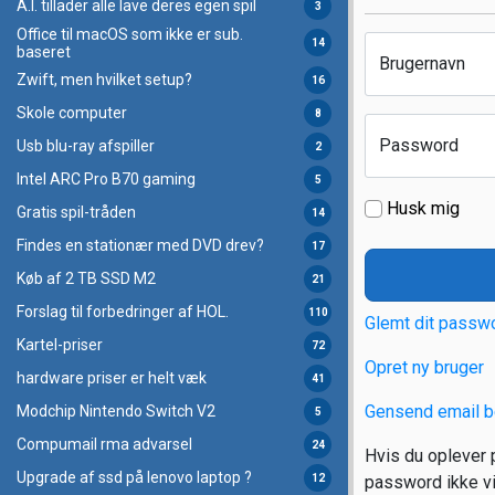
A.I. tillader alle lave deres egen spil
3
Office til macOS som ikke er sub.
14
baseret
Brugernavn
Zwift, men hvilket setup?
16
Skole computer
8
Password
Usb blu-ray afspiller
2
Intel ARC Pro B70 gaming
5
Husk mig
Gratis spil-tråden
14
Findes en stationær med DVD drev?
17
Køb af 2 TB SSD M2
21
Forslag til forbedringer af HOL.
110
Glemt dit passw
Kartel-priser
72
Opret ny bruger
hardware priser er helt væk
41
Gensend email b
Modchip Nintendo Switch V2
5
Compumail rma advarsel
24
Hvis du oplever p
Upgrade af ssd på lenovo laptop ?
12
password ikke vir