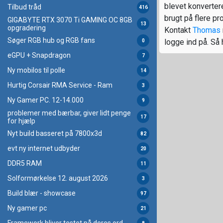
blevet konvertere
Tilbud tråd
416
brugt på flere prof
GIGABYTE RTX 3070 Ti GAMING OC 8GB
13
opgradering
Kontakt
Thomas
Søger RGB hub og RGB fans
logge ind på. Så 
0
eGPU + Snapdragon
7
Ny mobilos til polle
14
Hurtig Corsair RMA Service - Ram
3
Ny Gamer PC. 12-14.000
9
problemer med bærbar, giver lidt penge
17
for hjælp
Nyt build basseret på 7800x3d
82
evt ny internet udbyder
20
DDR5 RAM
11
Solformørkelse 12. august 2026
3
Build blær - showcase
97
Ny gamer pc
21