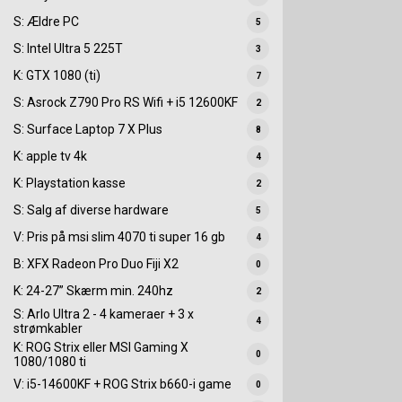
S: Ældre PC
5
S: Intel Ultra 5 225T
3
K: GTX 1080 (ti)
7
S: Asrock Z790 Pro RS Wifi + i5 12600KF
2
S: Surface Laptop 7 X Plus
8
K: apple tv 4k
4
K: Playstation kasse
2
S: Salg af diverse hardware
5
V: Pris på msi slim 4070 ti super 16 gb
4
B: XFX Radeon Pro Duo Fiji X2
0
K: 24-27” Skærm min. 240hz
2
S: Arlo Ultra 2 - 4 kameraer + 3 x
4
strømkabler
K: ROG Strix eller MSI Gaming X
0
1080/1080 ti
V: i5-14600KF + ROG Strix b660-i game
0