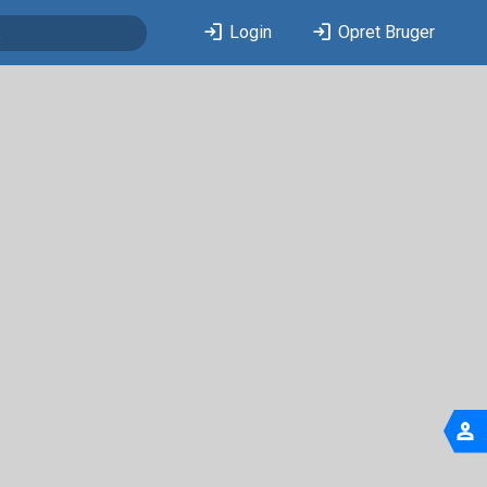
login
login
Login
Opret Bruger
person