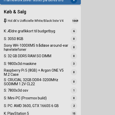
Framework bliver testet på deres ord
8
Køb & Salg
keep
Hol.dk's Uofficielle White/Black liste V4
1069
K: Ældre grafikkort til budgetbyg
6
S: 3050 8GB
0
Sony WH-1000XM5 trådløse around-ear
0
høretelefoner
S: 32 GB DDR5 RAM SO DIMM
0
S: 9800x3d maskine
3
Raspberry Pi 5 (8GB) + Argon ONE V5
0
M.2 Case
S: CRUCIAL 32GB DDR4-3200MHz
0
SODIMM 1.2V CL22
S: 7800x3d osv
1
S: Mini-PC (Proxmox build)
0
S: PC: AMD 3600, GTX 1660S 6 GB
2
K: PlayStation 5
15