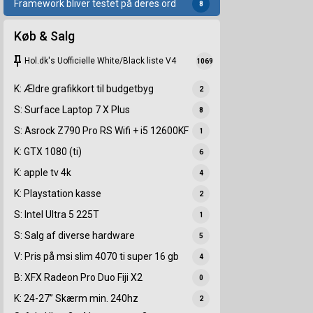
Framework bliver testet på deres ord
8
Køb & Salg
keep
Hol.dk's Uofficielle White/Black liste V4
1069
K: Ældre grafikkort til budgetbyg
2
S: Surface Laptop 7 X Plus
8
S: Asrock Z790 Pro RS Wifi + i5 12600KF
1
K: GTX 1080 (ti)
6
K: apple tv 4k
4
K: Playstation kasse
2
S: Intel Ultra 5 225T
1
S: Salg af diverse hardware
5
V: Pris på msi slim 4070 ti super 16 gb
4
B: XFX Radeon Pro Duo Fiji X2
0
K: 24-27” Skærm min. 240hz
2