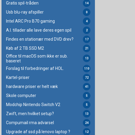
Gratis spil-tråden
14
Usb blu-ray afspiller
0
Intel ARC Pro B70 gaming
4
A.I. tillader alle lave deres egen spil
2
Findes en stationær med DVD drev?
17
Køb af 2 TB SSD M2
21
Office til macOS som ikke er sub.
13
baseret
Forslag til forbedringer af HOL.
110
Kartel-priser
72
hardware priser er helt væk
41
Skole computer
5
Modchip Nintendo Switch V2
5
Zwift, men hvilket setup?
13
Compumail rma advarsel
24
Upgrade af ssd på lenovo laptop ?
12