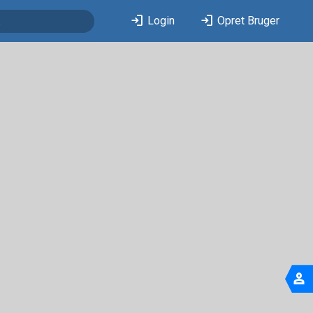
login
login
Login
Opret Bruger
person