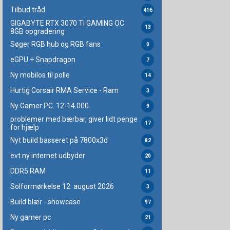
Tilbud tråd
416
GIGABYTE RTX 3070 Ti GAMING OC
13
8GB opgradering
Søger RGB hub og RGB fans
0
eGPU + Snapdragon
7
Ny mobilos til polle
14
Hurtig Corsair RMA Service - Ram
3
Ny Gamer PC. 12-14.000
9
problemer med bærbar, giver lidt penge
17
for hjælp
Nyt build basseret på 7800x3d
82
evt ny internet udbyder
20
DDR5 RAM
11
Solformørkelse 12. august 2026
3
Build blær - showcase
97
Ny gamer pc
21