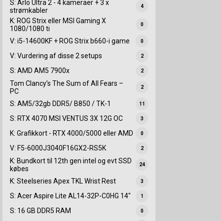
S: Arlo Ultra 2 - 4 kameraer + 3 x
4
strømkabler
K: ROG Strix eller MSI Gaming X
0
1080/1080 ti
V: i5-14600KF + ROG Strix b660-i game
0
V: Vurdering af disse 2 setups
2
S: AMD AM5 7900x
2
Tom Clancy’s The Sum of All Fears –
2
PC
S: AM5/32gb DDR5/ B850 / TK-1
11
S: RTX 4070 MSI VENTUS 3X 12G OC
3
K: Grafikkort - RTX 4000/5000 eller AMD
0
V: F5-6000J3040F16GX2-RS5K
2
K: Bundkort til 12th gen intel og evt SSD
24
købes
K: Steelseries Apex TKL Wrist Rest
3
S: Acer Aspire Lite AL14-32P-C0HG 14"
1
S: 16 GB DDR5 RAM
0