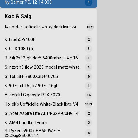
Ny Gamer PC. 12-14.000
9
Køb & Salg
keep
Hol.dk's Uofficielle White/Black liste V4
1071
K: Intel i5-9400F
2
K: GTX 1080 (ti)
8
B: 64(2x32)gb ddr5 6400mhz til 4 x 16
1
S: nzxt h3 flow 2025 model matx white
1
S: 16L SFF 7800X3D+4070S
6
K: 9070 xt 16gb / 9070 16gb
1
V: defekt Gigabyte RTX 5070
16
Hol.dk's Uofficielle White/Black liste V4
1071
S: Acer Aspire Lite AL14-32P-C0HG 14"
2
K: AM4 bundkort+ram
2
S: Ryzen 5900x + B550WiFi +
6
32GB@3600CL14