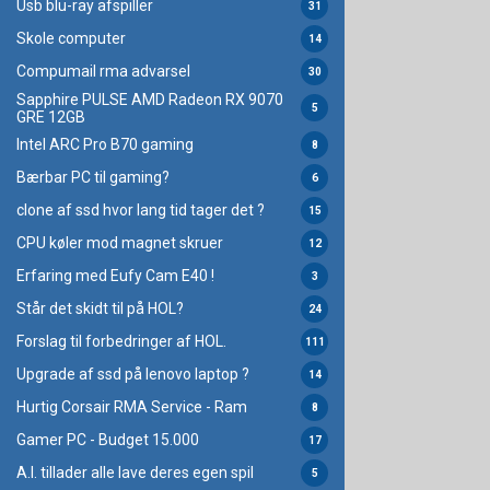
Usb blu-ray afspiller
31
Skole computer
14
Compumail rma advarsel
30
Sapphire PULSE AMD Radeon RX 9070
5
GRE 12GB
Intel ARC Pro B70 gaming
8
Bærbar PC til gaming?
6
clone af ssd hvor lang tid tager det ?
15
CPU køler mod magnet skruer
12
Erfaring med Eufy Cam E40 !
3
Står det skidt til på HOL?
24
Forslag til forbedringer af HOL.
111
Upgrade af ssd på lenovo laptop ?
14
Hurtig Corsair RMA Service - Ram
8
Gamer PC - Budget 15.000
17
A.I. tillader alle lave deres egen spil
5