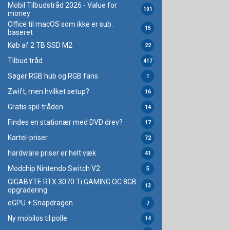
Mobil Tilbudstråd 2026 - Value for
101
money
Office til macOS som ikke er sub.
15
baseret
Køb af 2 TB SSD M2
22
Tilbud tråd
417
Søger RGB hub og RGB fans
1
Zwift, men hvilket setup?
16
Gratis spil-tråden
14
Findes en stationær med DVD drev?
17
Kartel-priser
72
hardware priser er helt væk
41
Modchip Nintendo Switch V2
5
GIGABYTE RTX 3070 Ti GAMING OC 8GB
13
opgradering
eGPU + Snapdragon
7
Ny mobilos til polle
14