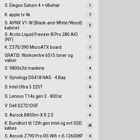
S: Elegoo Saturn 4 + tilbehør
1
K: apple tv 4k
7
S: APNX V1-W (Black-and-White/Wood)
3
kabinet
S: Arctic Liquid Freezer III Pro 280 AIO
3
(NY)
K: Z370/390 MicroATX board
1
GRATIS: Workcentre 6515 toner og
0
valser
S: 9800x3d maskine
4
V: Synology DS418 NAS - 4 Bay
0
S: Intel Ultra 5 225T
6
S: Lenovo T14s gen 2 - 800 kr.
6
V: Dell S2721DGF
6
S: Asrock B850m-X R 2.0
0
K: Bundkort til 12th gen intel og evt SSD
25
købes
S: Asrock Z790 Pro RS Wifi + i5 12600KF
4