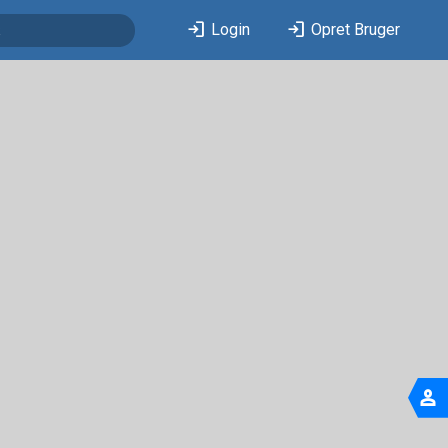
login
login
Login
Opret Bruger
person