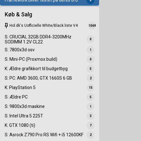
Framework bliver testet på deres ord
8
Køb & Salg
keep
Hol.dk's Uofficielle White/Black liste V4
1069
S: CRUCIAL 32GB DDR4-3200MHz
0
SODIMM 1.2V CL22
S: 7800x3d osv
1
S: Mini-PC (Proxmox build)
0
K: Ældre grafikkort til budgetbyg
5
S: PC: AMD 3600, GTX 1660S 6 GB
2
K: PlayStation 5
15
S: Ældre PC
5
S: 9800x3d maskine
1
S: Intel Ultra 5 225T
3
K: GTX 1080 (ti)
7
S: Asrock Z790 Pro RS Wifi + i5 12600KF
2