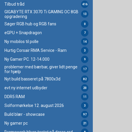
Tilbud tråd
416
GIGABYTE RTX 3070 Ti GAMING OC 8GB
13
opgradering
Søger RGB hub og RGB fans
0
eGPU + Snapdragon
7
Ny mobilos til polle
14
Hurtig Corsair RMA Service - Ram
3
Ny Gamer PC. 12-14.000
9
problemer med bærbar, giver lidt penge
17
for hjælp
Nyt build basseret på 7800x3d
82
evt ny internet udbyder
20
DDR5 RAM
11
Solformørkelse 12. august 2026
3
Build blær - showcase
97
Ny gamer pc
21