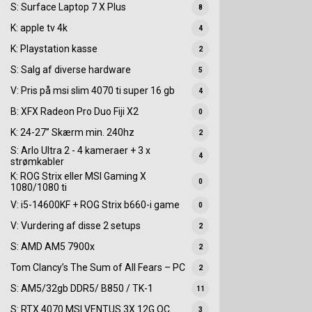
S: Surface Laptop 7 X Plus
8
K: apple tv 4k
4
K: Playstation kasse
2
S: Salg af diverse hardware
5
V: Pris på msi slim 4070 ti super 16 gb
4
B: XFX Radeon Pro Duo Fiji X2
0
K: 24-27” Skærm min. 240hz
2
S: Arlo Ultra 2 - 4 kameraer + 3 x
4
strømkabler
K: ROG Strix eller MSI Gaming X
0
1080/1080 ti
V: i5-14600KF + ROG Strix b660-i game
0
V: Vurdering af disse 2 setups
2
S: AMD AM5 7900x
2
Tom Clancy’s The Sum of All Fears – PC
2
S: AM5/32gb DDR5/ B850 / TK-1
11
S: RTX 4070 MSI VENTUS 3X 12G OC
3