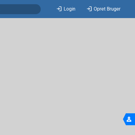
login
login
Login
Opret Bruger
person