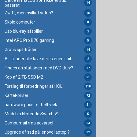
Office til macOS som ikke er sub.
14
baseret
Zwift, men hvilket setup?
16
Skole computer
8
Usb blu-ray afspiller
2
Intel ARC Pro B70 gaming
5
Gratis spil-tråden
14
A.I. tillader alle lave deres egen spil
2
Findes en stationær med DVD drev?
17
Køb af 2 TB SSD M2
21
Forslag til forbedringer af HOL.
110
Kartel-priser
72
hardware priser er helt væk
41
Modchip Nintendo Switch V2
5
Compumail rma advarsel
24
Upgrade af ssd på lenovo laptop ?
12