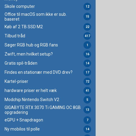
Skole computer
12
Office til macOS som ikke er sub.
15
baseret
Køb af 2 TB SSD M2
22
Tilbud tråd
417
Søger RGB hub og RGB fans
1
Zwift, men hvilket setup?
16
Gratis spil-tråden
14
Findes en stationær med DVD drev?
17
Kartel-priser
72
hardware priser er helt væk
41
Modchip Nintendo Switch V2
5
GIGABYTE RTX 3070 Ti GAMING OC 8GB
13
opgradering
eGPU + Snapdragon
7
Ny mobilos til polle
14