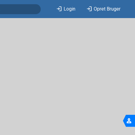
login
login
Login
Opret Bruger
person