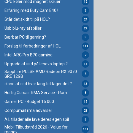
CPU køler mod magnet skruer
12
Erfaring med Eufy Cam E40 !
3
Står det skidt til på HOL?
24
Usb blu-ray afspiller
29
Bærbar PC til gaming?
5
Forslag til forbedringer af HOL.
111
Intel ARC Pro B70 gaming
7
Upgrade af ssd på lenovo laptop ?
14
Sapphire PULSE AMD Radeon RX 9070
4
GRE 12GB
clone af ssd hvor lang tid tager det ?
13
Hurtig Corsair RMA Service - Ram
8
Gamer PC - Budget 15.000
17
Compumail rma advarsel
28
A.I. tillader alle lave deres egen spil
5
Mobil Tilbudstråd 2026 - Value for
101
money