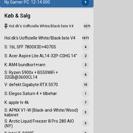
Ny Gamer PC. 12-14.000
9
Køb & Salg
keep
Hol.dk's Uofficielle White/Black liste V4
1071
Hol.dk's Uofficielle White/Black liste V4
1071
S: 16L SFF 7800X3D+4070S
4
S: Acer Aspire Lite AL14-32P-C0HG 14"
2
K: AM4 bundkort+ram
2
S: Ryzen 5900x + B550WiFi +
6
32GB@3600CL14
V: defekt Gigabyte RTX 5070
15
S: Elegoo Saturn 4 + tilbehør
1
K: apple tv 4k
7
S: APNX V1-W (Black-and-White/Wood)
3
kabinet
S: Arctic Liquid Freezer III Pro 280 AIO
3
(NY)