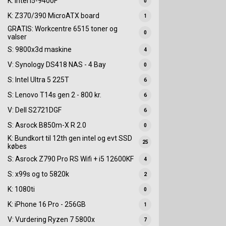
K: Intel i5-9400F
0
K: Z370/390 MicroATX board
1
GRATIS: Workcentre 6515 toner og
0
valser
S: 9800x3d maskine
4
V: Synology DS418 NAS - 4 Bay
0
S: Intel Ultra 5 225T
6
S: Lenovo T14s gen 2 - 800 kr.
6
V: Dell S2721DGF
6
S: Asrock B850m-X R 2.0
0
K: Bundkort til 12th gen intel og evt SSD
25
købes
S: Asrock Z790 Pro RS Wifi + i5 12600KF
4
S: x99s og to 5820k
2
K: 1080ti
0
K: iPhone 16 Pro - 256GB
1
V: Vurdering Ryzen 7 5800x
7