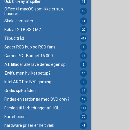
Usb blu-ray afspiller
15
Office til macOS som ikke er sub.
15
baseret
Skole computer
11
Køb af 2 TB SSD M2
22
Tilbud tråd
417
Søger RGB hub og RGB fans
1
Gamer PC - Budget 15.000
14
A.I. tillader alle lave deres egen spil
3
Zwift, men hvilket setup?
16
Intel ARC Pro B70 gaming
5
Gratis spil-tråden
14
Findes en stationær med DVD drev?
17
Forslag til forbedringer af HOL.
110
Kartel-priser
72
hardware priser er helt væk
41