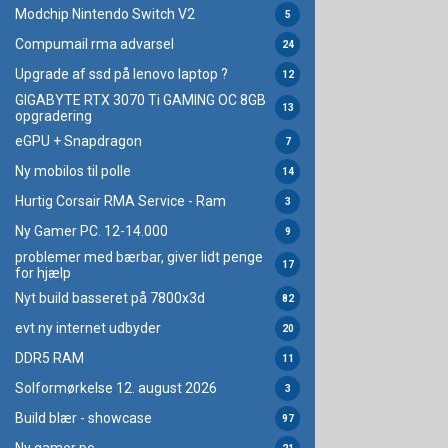
Modchip Nintendo Switch V2
5
Compumail rma advarsel
24
Upgrade af ssd på lenovo laptop ?
12
GIGABYTE RTX 3070 Ti GAMING OC 8GB
13
opgradering
eGPU + Snapdragon
7
Ny mobilos til polle
14
Hurtig Corsair RMA Service - Ram
3
Ny Gamer PC. 12-14.000
9
problemer med bærbar, giver lidt penge
17
for hjælp
Nyt build basseret på 7800x3d
82
evt ny internet udbyder
20
DDR5 RAM
11
Solformørkelse 12. august 2026
3
Build blær - showcase
97