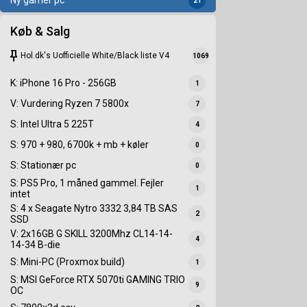
Ny gamer pc
21
Køb & Salg
keep
Hol.dk's Uofficielle White/Black liste V4
1069
K: iPhone 16 Pro - 256GB
1
V: Vurdering Ryzen 7 5800x
7
S: Intel Ultra 5 225T
4
S: 970 + 980, 6700k + mb + køler
0
S: Stationær pc
0
S: PS5 Pro, 1 måned gammel. Fejler
1
intet
S: 4 x Seagate Nytro 3332 3,84 TB SAS
2
SSD
V: 2x16GB G SKILL 3200Mhz CL14-14-
4
14-34 B-die
S: Mini-PC (Proxmox build)
1
S: MSI GeForce RTX 5070ti GAMING TRIO
9
OC