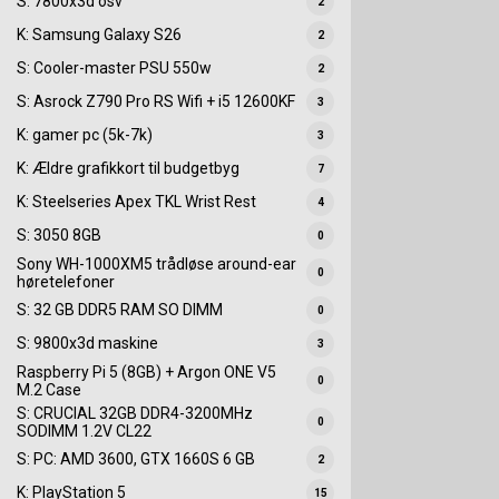
S: 7800x3d osv
2
K: Samsung Galaxy S26
2
S: Cooler-master PSU 550w
2
S: Asrock Z790 Pro RS Wifi + i5 12600KF
3
K: gamer pc (5k-7k)
3
K: Ældre grafikkort til budgetbyg
7
K: Steelseries Apex TKL Wrist Rest
4
S: 3050 8GB
0
Sony WH-1000XM5 trådløse around-ear
0
høretelefoner
S: 32 GB DDR5 RAM SO DIMM
0
S: 9800x3d maskine
3
Raspberry Pi 5 (8GB) + Argon ONE V5
0
M.2 Case
S: CRUCIAL 32GB DDR4-3200MHz
0
SODIMM 1.2V CL22
S: PC: AMD 3600, GTX 1660S 6 GB
2
K: PlayStation 5
15