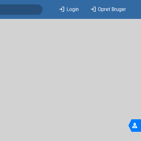
login
login
Login
Opret Bruger
person