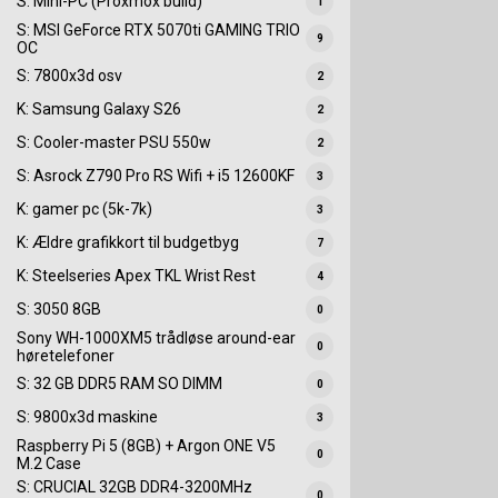
S: Mini-PC (Proxmox build)
1
S: MSI GeForce RTX 5070ti GAMING TRIO
9
OC
S: 7800x3d osv
2
K: Samsung Galaxy S26
2
S: Cooler-master PSU 550w
2
S: Asrock Z790 Pro RS Wifi + i5 12600KF
3
K: gamer pc (5k-7k)
3
K: Ældre grafikkort til budgetbyg
7
K: Steelseries Apex TKL Wrist Rest
4
S: 3050 8GB
0
Sony WH-1000XM5 trådløse around-ear
0
høretelefoner
S: 32 GB DDR5 RAM SO DIMM
0
S: 9800x3d maskine
3
Raspberry Pi 5 (8GB) + Argon ONE V5
0
M.2 Case
S: CRUCIAL 32GB DDR4-3200MHz
0