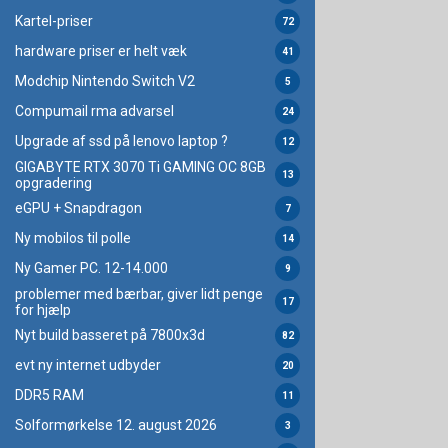
Kartel-priser
72
hardware priser er helt væk
41
Modchip Nintendo Switch V2
5
Compumail rma advarsel
24
Upgrade af ssd på lenovo laptop ?
12
GIGABYTE RTX 3070 Ti GAMING OC 8GB
13
opgradering
eGPU + Snapdragon
7
Ny mobilos til polle
14
Ny Gamer PC. 12-14.000
9
problemer med bærbar, giver lidt penge
17
for hjælp
Nyt build basseret på 7800x3d
82
evt ny internet udbyder
20
DDR5 RAM
11
Solformørkelse 12. august 2026
3