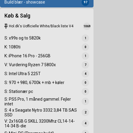
Build blær - showcase
97
Køb & Salg
keep
Hol.dk's Uofficielle White/Black liste V4
1069
S: x99s og to 5820k
1
K: 1080ti
0
K: iPhone 16 Pro - 256GB
1
V: Vurdering Ryzen 7 5800x
7
S: Intel Ultra 5 225T
4
S: 970 + 980, 6700k + mb + køler
0
S: Stationær pc
0
S: PS5 Pro, 1 måned gammel. Fejler
1
intet
S: 4 x Seagate Nytro 3332 3,84 TB SAS
2
SSD
V: 2x16GB G SKILL 3200Mhz CL14-14-
4
14-34 B-die