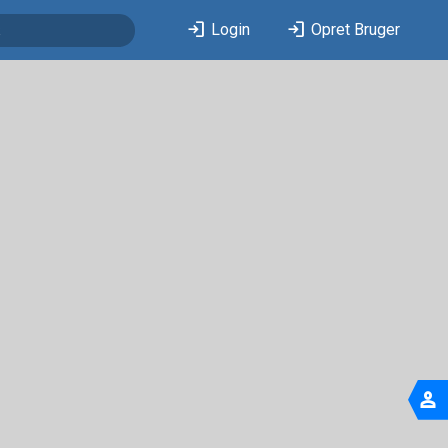
login
login
Login
Opret Bruger
person