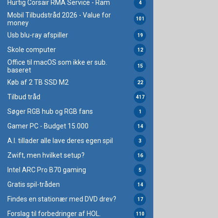
Hurtig Corsair RMA Service - Ram
4
Mobil Tilbudstråd 2026 - Value for
101
money
Usb blu-ray afspiller
19
Skole computer
12
Office til macOS som ikke er sub.
15
baseret
Køb af 2 TB SSD M2
22
Tilbud tråd
417
Søger RGB hub og RGB fans
1
Gamer PC - Budget 15.000
14
A.I. tillader alle lave deres egen spil
3
Zwift, men hvilket setup?
16
Intel ARC Pro B70 gaming
5
Gratis spil-tråden
14
Findes en stationær med DVD drev?
17
Forslag til forbedringer af HOL.
110