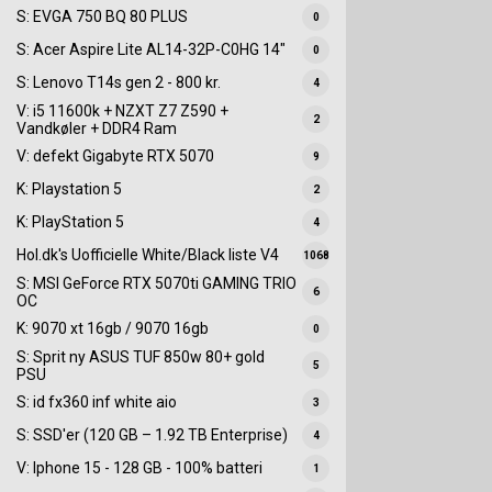
S: EVGA 750 BQ 80 PLUS
0
S: Acer Aspire Lite AL14-32P-C0HG 14"
0
S: Lenovo T14s gen 2 - 800 kr.
4
V: i5 11600k + NZXT Z7 Z590 +
2
Vandkøler + DDR4 Ram
V: defekt Gigabyte RTX 5070
9
K: Playstation 5
2
K: PlayStation 5
4
Hol.dk's Uofficielle White/Black liste V4
1068
S: MSI GeForce RTX 5070ti GAMING TRIO
6
OC
K: 9070 xt 16gb / 9070 16gb
0
S: Sprit ny ASUS TUF 850w 80+ gold
5
PSU
S: id fx360 inf white aio
3
S: SSD'er (120 GB – 1.92 TB Enterprise)
4
V: Iphone 15 - 128 GB - 100% batteri
1