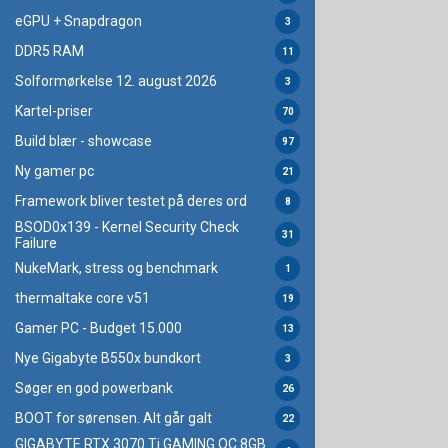
eGPU + Snapdragon
3
DDR5 RAM
11
Solformørkelse 12. august 2026
3
Kartel-priser
70
Build blær - showcase
97
Ny gamer pc
21
Framework bliver testet på deres ord
8
BSOD0x139 - Kernel Security Check
31
Failure
NukeMark, stress og benchmark
1
thermaltake core v51
19
Gamer PC - Budget 15.000
13
Nye Gigabyte B550x bundkort
3
Søger en god powerbank
26
BOOT for sørensen. Alt går galt
22
GIGABYTE RTX 3070 Ti GAMING OC 8GB