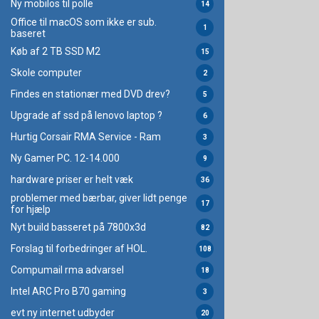
Ny mobilos til polle
14
Office til macOS som ikke er sub.
1
baseret
Køb af 2 TB SSD M2
15
Skole computer
2
Findes en stationær med DVD drev?
5
Upgrade af ssd på lenovo laptop ?
6
Hurtig Corsair RMA Service - Ram
3
Ny Gamer PC. 12-14.000
9
hardware priser er helt væk
36
problemer med bærbar, giver lidt penge
17
for hjælp
Nyt build basseret på 7800x3d
82
Forslag til forbedringer af HOL.
108
Compumail rma advarsel
18
Intel ARC Pro B70 gaming
3
evt ny internet udbyder
20