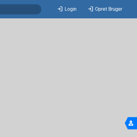
login
login
Login
Opret Bruger
person