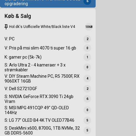
6
opgradering
Køb & Salg
keep
Hol.dk's Uofficielle White/Black liste V4
1068
V: PC
2
V: Pris på msi slim 4070 ti super 16 gb
0
K: gamer pc (5k-7k)
1
S: Arlo Ultra 2 - 4 kameraer + 3 x
0
strømkabler
V: DIY Steam Machine PC, R5 7500F, RX
4
9060XT 16GB
V: Dell S2721DGF
2
S: NVIDIA GeForce RTX 3090 Ti 24gb
6
Vram
S: MSI MPG 491CQP 49" QD-OLED
0
144Hz
S: LG 77" OLED B4 4K TV OLED77B46
5
S: DeskMini x600, 8700G, 1TB NVMe, 32
5
GB DDR5-5600