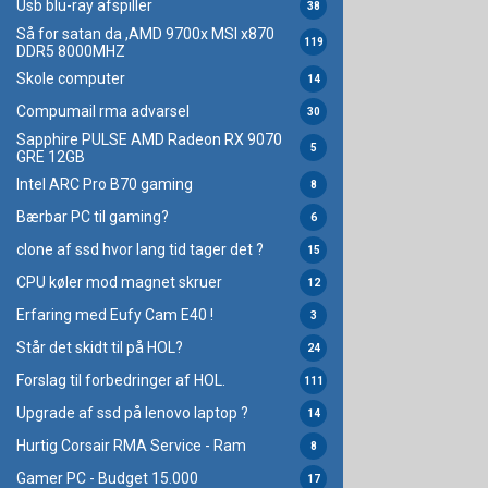
Usb blu-ray afspiller
38
Så for satan da ,AMD 9700x MSI x870
119
DDR5 8000MHZ
Skole computer
14
Compumail rma advarsel
30
Sapphire PULSE AMD Radeon RX 9070
5
GRE 12GB
Intel ARC Pro B70 gaming
8
Bærbar PC til gaming?
6
clone af ssd hvor lang tid tager det ?
15
CPU køler mod magnet skruer
12
Erfaring med Eufy Cam E40 !
3
Står det skidt til på HOL?
24
Forslag til forbedringer af HOL.
111
Upgrade af ssd på lenovo laptop ?
14
Hurtig Corsair RMA Service - Ram
8
Gamer PC - Budget 15.000
17