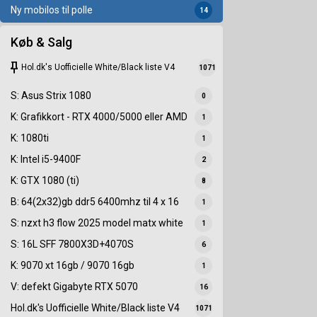
Ny mobilos til polle
14
Køb & Salg
keep
Hol.dk's Uofficielle White/Black liste V4
1071
S: Asus Strix 1080
0
K: Grafikkort - RTX 4000/5000 eller AMD
1
K: 1080ti
1
K: Intel i5-9400F
2
K: GTX 1080 (ti)
8
B: 64(2x32)gb ddr5 6400mhz til 4 x 16
1
S: nzxt h3 flow 2025 model matx white
1
S: 16L SFF 7800X3D+4070S
6
K: 9070 xt 16gb / 9070 16gb
1
V: defekt Gigabyte RTX 5070
16
Hol.dk's Uofficielle White/Black liste V4
1071