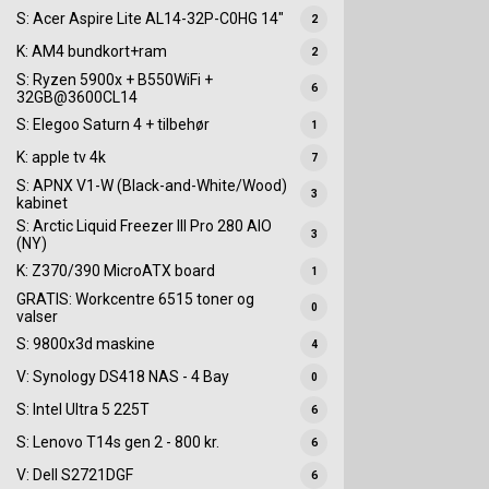
S: Acer Aspire Lite AL14-32P-C0HG 14"
2
K: AM4 bundkort+ram
2
S: Ryzen 5900x + B550WiFi +
6
32GB@3600CL14
S: Elegoo Saturn 4 + tilbehør
1
K: apple tv 4k
7
S: APNX V1-W (Black-and-White/Wood)
3
kabinet
S: Arctic Liquid Freezer III Pro 280 AIO
3
(NY)
K: Z370/390 MicroATX board
1
GRATIS: Workcentre 6515 toner og
0
valser
S: 9800x3d maskine
4
V: Synology DS418 NAS - 4 Bay
0
S: Intel Ultra 5 225T
6
S: Lenovo T14s gen 2 - 800 kr.
6
V: Dell S2721DGF
6