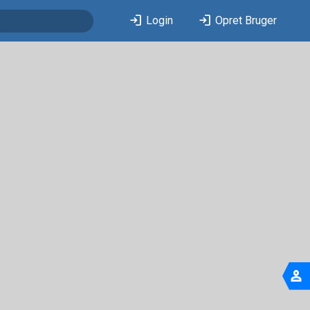
login
login
Login
Opret Bruger
person