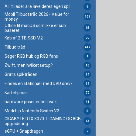
A.I. tillader alle lave deres egen spil
5
Mobil Tilbudstråd 2026 - Value for
101
money
Office til macOS som ikke er sub.
15
baseret
Køb af 2 TB SSD M2
22
Tilbud tråd
417
Søger RGB hub og RGB fans
1
Zwift, men hvilket setup?
16
Gratis spil-tråden
14
Findes en stationær med DVD drev?
17
Kartel-priser
72
hardware priser er helt væk
41
Modchip Nintendo Switch V2
5
GIGABYTE RTX 3070 Ti GAMING OC 8GB
13
opgradering
eGPU + Snapdragon
7