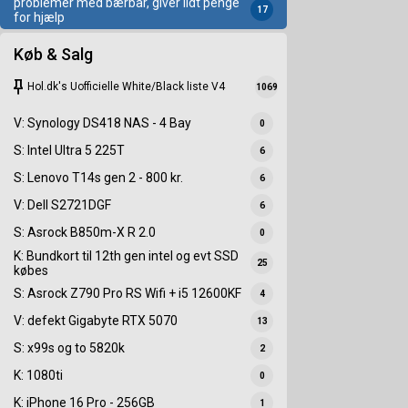
problemer med bærbar, giver lidt penge
17
for hjælp
Køb & Salg
keep
Hol.dk's Uofficielle White/Black liste V4
1069
V: Synology DS418 NAS - 4 Bay
0
S: Intel Ultra 5 225T
6
S: Lenovo T14s gen 2 - 800 kr.
6
V: Dell S2721DGF
6
S: Asrock B850m-X R 2.0
0
K: Bundkort til 12th gen intel og evt SSD
25
købes
S: Asrock Z790 Pro RS Wifi + i5 12600KF
4
V: defekt Gigabyte RTX 5070
13
S: x99s og to 5820k
2
K: 1080ti
0
K: iPhone 16 Pro - 256GB
1