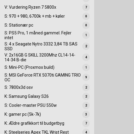
V: Vurdering Ryzen 7 5800x
7
S: 970 + 980, 6700k + mb + køler
0
S: Stationær pc
0
S: PS5 Pro, 1 måned gammel. Fejler
1
intet
S: 4 x Seagate Nytro 3332 3,84 TB SAS
2
SSD
V: 2x16GB G SKILL 3200Mhz CL14-14-
4
14-34 B-die
S: Mini-PC (Proxmox build)
1
S: MSI GeForce RTX 5070ti GAMING TRIO
9
OC
S: 7800x3d osv
2
K: Samsung Galaxy S26
2
S: Cooler-master PSU 550w
2
K: gamer pc (5k-7k)
3
K: Ældre grafikkort til budgetbyg
7
K: Steelseries Apex TKL Wrist Rest
4