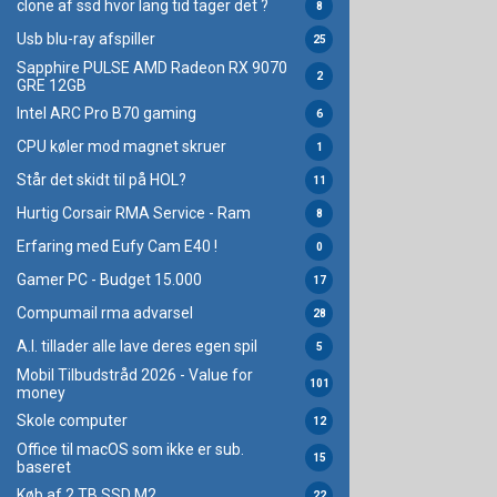
clone af ssd hvor lang tid tager det ?
8
Usb blu-ray afspiller
25
Sapphire PULSE AMD Radeon RX 9070
2
GRE 12GB
Intel ARC Pro B70 gaming
6
CPU køler mod magnet skruer
1
Står det skidt til på HOL?
11
Hurtig Corsair RMA Service - Ram
8
Erfaring med Eufy Cam E40 !
0
Gamer PC - Budget 15.000
17
Compumail rma advarsel
28
A.I. tillader alle lave deres egen spil
5
Mobil Tilbudstråd 2026 - Value for
101
money
Skole computer
12
Office til macOS som ikke er sub.
15
baseret
Køb af 2 TB SSD M2
22