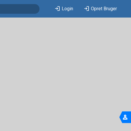
login
login
Login
Opret Bruger
person