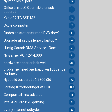
Ny mobilos til polle
14
Office til macOS som ikke er sub.
1
baseret
Køb af 2 TB SSD M2
15
Skole computer
2
Findes en stationær med DVD drev?
5
Upgrade af ssd på lenovo laptop ?
6
Hurtig Corsair RMA Service - Ram
3
Ny Gamer PC. 12-14.000
9
hardware priser er helt væk
36
problemer med bærbar, giver lidt penge
17
for hjælp
Nyt build basseret på 7800x3d
82
Forslag til forbedringer af HOL.
108
Compumail rma advarsel
18
Intel ARC Pro B70 gaming
3
evt ny internet udbyder
20