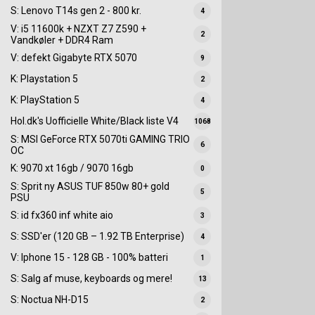
S: Lenovo T14s gen 2 - 800 kr.
4
V: i5 11600k + NZXT Z7 Z590 +
2
Vandkøler + DDR4 Ram
V: defekt Gigabyte RTX 5070
9
K: Playstation 5
2
K: PlayStation 5
4
Hol.dk's Uofficielle White/Black liste V4
1068
S: MSI GeForce RTX 5070ti GAMING TRIO
6
OC
K: 9070 xt 16gb / 9070 16gb
0
S: Sprit ny ASUS TUF 850w 80+ gold
5
PSU
S: id fx360 inf white aio
3
S: SSD'er (120 GB – 1.92 TB Enterprise)
4
V: Iphone 15 - 128 GB - 100% batteri
1
S: Salg af muse, keyboards og mere!
13
S: Noctua NH-D15
2