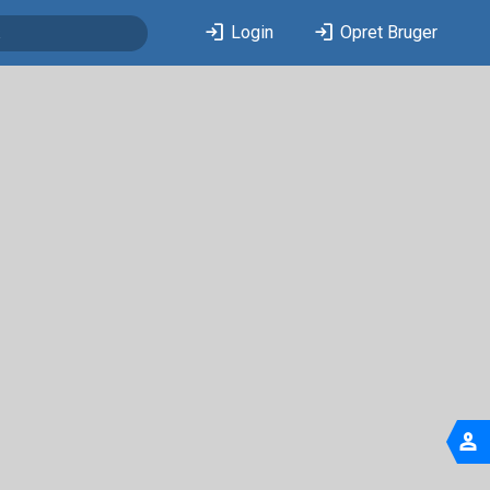
login
login
Login
Opret Bruger
person