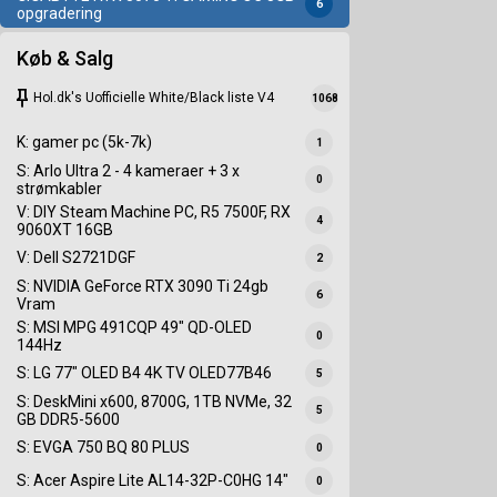
6
opgradering
Køb & Salg
keep
Hol.dk's Uofficielle White/Black liste V4
1068
K: gamer pc (5k-7k)
1
S: Arlo Ultra 2 - 4 kameraer + 3 x
0
strømkabler
V: DIY Steam Machine PC, R5 7500F, RX
4
9060XT 16GB
V: Dell S2721DGF
2
S: NVIDIA GeForce RTX 3090 Ti 24gb
6
Vram
S: MSI MPG 491CQP 49" QD-OLED
0
144Hz
S: LG 77" OLED B4 4K TV OLED77B46
5
S: DeskMini x600, 8700G, 1TB NVMe, 32
5
GB DDR5-5600
S: EVGA 750 BQ 80 PLUS
0
S: Acer Aspire Lite AL14-32P-C0HG 14"
0