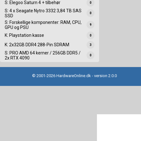
S: Elegoo Saturn 4 + tilbehør
0
S: 4 x Seagate Nytro 3332 3,84 TB SAS
0
SSD
S: Forskellige komponenter: RAM, CPU,
9
GPU og PSU
K: Playstation kasse
0
K: 2x32GB DDR4 288-Pin SDRAM
3
S: PRO AMD 64 kerner / 256GB DDR5 /
0
2x RTX 4090
© 2001-2026 HardwareOnline.dk - version 2.0.0