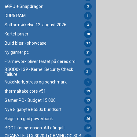
eGPU + Snapdragon
3
DDR5 RAM
11
Solformørkelse 12. august 2026
3
Kartel-priser
70
Build blær - showcase
97
Ny gamer pc
21
Framework bliver testet på deres ord
8
BSOD0x139 - Kernel Security Check
31
Failure
NukeMark, stress og benchmark
1
thermaltake core v51
19
Gamer PC - Budget 15.000
13
Nye Gigabyte B550x bundkort
3
Søger en god powerbank
26
BOOT for sørensen. Alt går galt
22
GIGABYTE RTX 3070 Ti GAMING OC 8GB