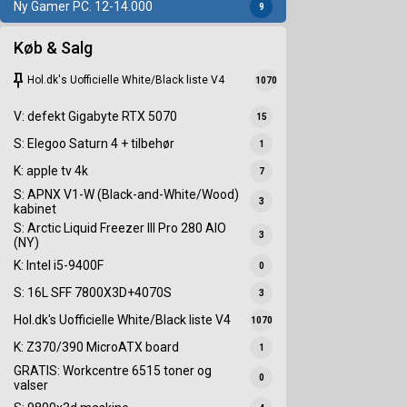
Ny Gamer PC. 12-14.000
9
Køb & Salg
keep
Hol.dk's Uofficielle White/Black liste V4
1070
V: defekt Gigabyte RTX 5070
15
S: Elegoo Saturn 4 + tilbehør
1
K: apple tv 4k
7
S: APNX V1-W (Black-and-White/Wood)
3
kabinet
S: Arctic Liquid Freezer III Pro 280 AIO
3
(NY)
K: Intel i5-9400F
0
S: 16L SFF 7800X3D+4070S
3
Hol.dk's Uofficielle White/Black liste V4
1070
K: Z370/390 MicroATX board
1
GRATIS: Workcentre 6515 toner og
0
valser