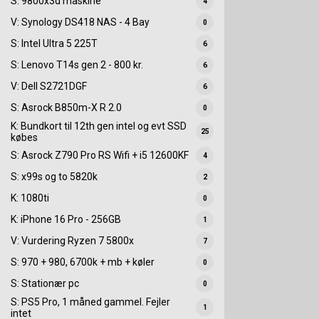
S: 9800x3d maskine
4
V: Synology DS418 NAS - 4 Bay
0
S: Intel Ultra 5 225T
6
S: Lenovo T14s gen 2 - 800 kr.
6
V: Dell S2721DGF
6
S: Asrock B850m-X R 2.0
0
K: Bundkort til 12th gen intel og evt SSD
25
købes
S: Asrock Z790 Pro RS Wifi + i5 12600KF
4
S: x99s og to 5820k
2
K: 1080ti
0
K: iPhone 16 Pro - 256GB
1
V: Vurdering Ryzen 7 5800x
7
S: 970 + 980, 6700k + mb + køler
0
S: Stationær pc
0
S: PS5 Pro, 1 måned gammel. Fejler
1
intet