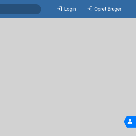
login
login
Login
Opret Bruger
person