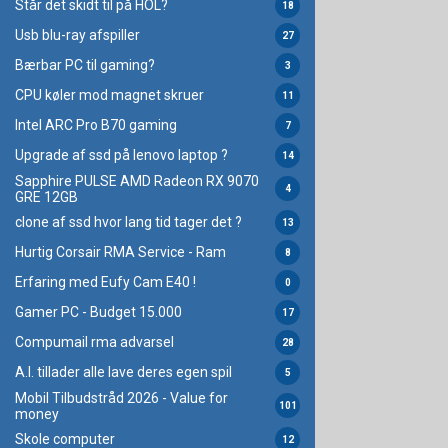
Står det skidt til på HOL?
18
Usb blu-ray afspiller
27
Bærbar PC til gaming?
3
CPU køler mod magnet skruer
11
Intel ARC Pro B70 gaming
7
Upgrade af ssd på lenovo laptop ?
14
Sapphire PULSE AMD Radeon RX 9070
4
GRE 12GB
clone af ssd hvor lang tid tager det ?
13
Hurtig Corsair RMA Service - Ram
8
Erfaring med Eufy Cam E40 !
0
Gamer PC - Budget 15.000
17
Compumail rma advarsel
28
A.I. tillader alle lave deres egen spil
5
Mobil Tilbudstråd 2026 - Value for
101
money
Skole computer
12