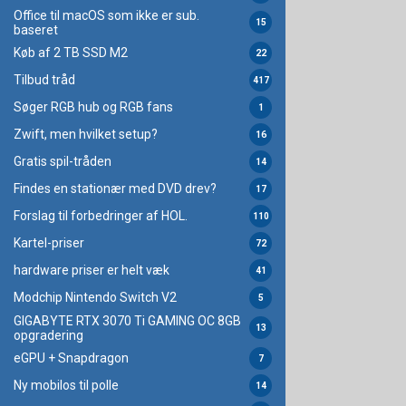
Office til macOS som ikke er sub.
15
baseret
Køb af 2 TB SSD M2
22
Tilbud tråd
417
Søger RGB hub og RGB fans
1
Zwift, men hvilket setup?
16
Gratis spil-tråden
14
Findes en stationær med DVD drev?
17
Forslag til forbedringer af HOL.
110
Kartel-priser
72
hardware priser er helt væk
41
Modchip Nintendo Switch V2
5
GIGABYTE RTX 3070 Ti GAMING OC 8GB
13
opgradering
eGPU + Snapdragon
7
Ny mobilos til polle
14