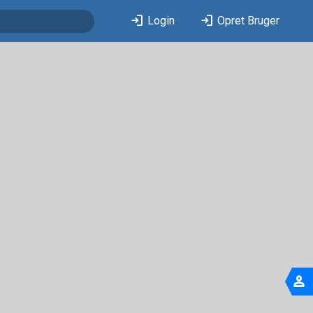
login
login
Login
Opret Bruger
person