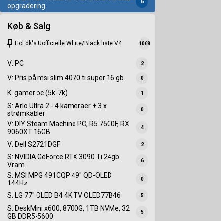
6
opgradering
Køb & Salg
keep
Hol.dk's Uofficielle White/Black liste V4
1068
V: PC
2
V: Pris på msi slim 4070 ti super 16 gb
0
K: gamer pc (5k-7k)
1
S: Arlo Ultra 2 - 4 kameraer + 3 x
0
strømkabler
V: DIY Steam Machine PC, R5 7500F, RX
4
9060XT 16GB
V: Dell S2721DGF
2
S: NVIDIA GeForce RTX 3090 Ti 24gb
6
Vram
S: MSI MPG 491CQP 49" QD-OLED
0
144Hz
S: LG 77" OLED B4 4K TV OLED77B46
5
S: DeskMini x600, 8700G, 1TB NVMe, 32
5
GB DDR5-5600