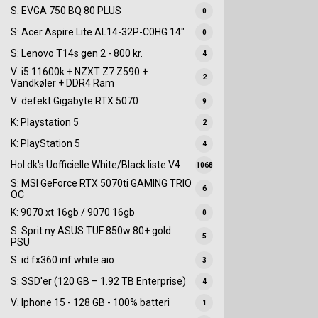
S: EVGA 750 BQ 80 PLUS
0
S: Acer Aspire Lite AL14-32P-C0HG 14"
0
S: Lenovo T14s gen 2 - 800 kr.
4
V: i5 11600k + NZXT Z7 Z590 +
2
Vandkøler + DDR4 Ram
V: defekt Gigabyte RTX 5070
9
K: Playstation 5
2
K: PlayStation 5
4
Hol.dk's Uofficielle White/Black liste V4
1068
S: MSI GeForce RTX 5070ti GAMING TRIO
6
OC
K: 9070 xt 16gb / 9070 16gb
0
S: Sprit ny ASUS TUF 850w 80+ gold
5
PSU
S: id fx360 inf white aio
3
S: SSD'er (120 GB – 1.92 TB Enterprise)
4
V: Iphone 15 - 128 GB - 100% batteri
1