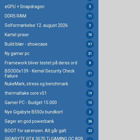
eGPU + Snapdragon
3
DDR5 RAM
11
Solformørkelse 12. august 2026
3
Kartel-priser
70
Build blær - showcase
97
Ny gamer pc
21
Framework bliver testet på deres ord
8
BSOD0x139 - Kernel Security Check
31
Failure
NukeMark, stress og benchmark
1
thermaltake core v51
19
Gamer PC - Budget 15.000
13
Nye Gigabyte B550x bundkort
3
Søger en god powerbank
26
BOOT for sørensen. Alt går galt
22
GIGABYTE RTX 3070 Ti GAMING OC 8GB