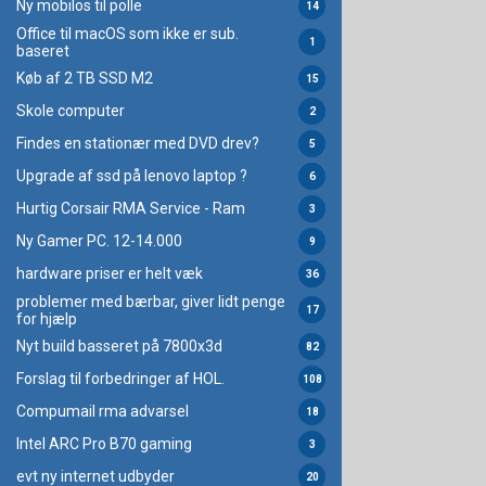
Ny mobilos til polle
14
Office til macOS som ikke er sub.
1
baseret
Køb af 2 TB SSD M2
15
Skole computer
2
Findes en stationær med DVD drev?
5
Upgrade af ssd på lenovo laptop ?
6
Hurtig Corsair RMA Service - Ram
3
Ny Gamer PC. 12-14.000
9
hardware priser er helt væk
36
problemer med bærbar, giver lidt penge
17
for hjælp
Nyt build basseret på 7800x3d
82
Forslag til forbedringer af HOL.
108
Compumail rma advarsel
18
Intel ARC Pro B70 gaming
3
evt ny internet udbyder
20