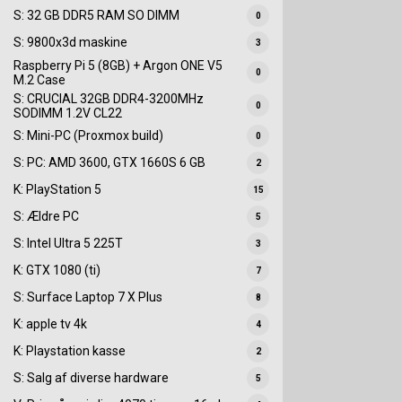
S: 32 GB DDR5 RAM SO DIMM
0
S: 9800x3d maskine
3
Raspberry Pi 5 (8GB) + Argon ONE V5
0
M.2 Case
S: CRUCIAL 32GB DDR4-3200MHz
0
SODIMM 1.2V CL22
S: Mini-PC (Proxmox build)
0
S: PC: AMD 3600, GTX 1660S 6 GB
2
K: PlayStation 5
15
S: Ældre PC
5
S: Intel Ultra 5 225T
3
K: GTX 1080 (ti)
7
S: Surface Laptop 7 X Plus
8
K: apple tv 4k
4
K: Playstation kasse
2
S: Salg af diverse hardware
5