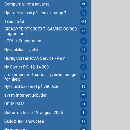
Compumail rma advarsel
24
Upgrade af ssd på lenovo laptop ?
12
Tilbud tråd
416
GIGABYTE RTX 3070 Ti GAMING OC 8GB
13
opgradering
eGPU + Snapdragon
7
Ny mobilos til polle
14
Hurtig Corsair RMA Service - Ram
3
Ny Gamer PC. 12-14.000
9
problemer med bærbar, giver lidt penge
17
for hjælp
Nyt build basseret på 7800x3d
82
evt ny internet udbyder
20
DDR5 RAM
11
Solformørkelse 12. august 2026
3
Build blær - showcase
97