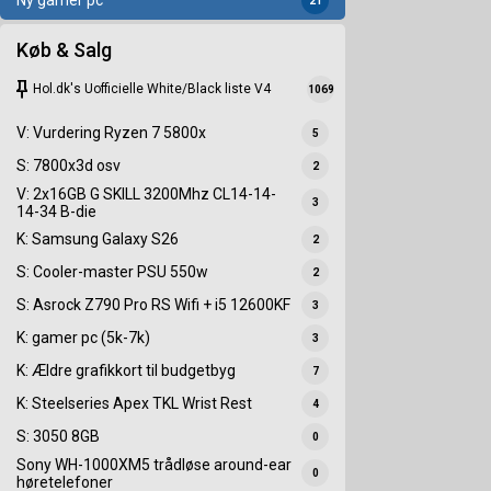
Ny gamer pc
21
Køb & Salg
keep
Hol.dk's Uofficielle White/Black liste V4
1069
V: Vurdering Ryzen 7 5800x
5
S: 7800x3d osv
2
V: 2x16GB G SKILL 3200Mhz CL14-14-
3
14-34 B-die
K: Samsung Galaxy S26
2
S: Cooler-master PSU 550w
2
S: Asrock Z790 Pro RS Wifi + i5 12600KF
3
K: gamer pc (5k-7k)
3
K: Ældre grafikkort til budgetbyg
7
K: Steelseries Apex TKL Wrist Rest
4
S: 3050 8GB
0
Sony WH-1000XM5 trådløse around-ear
0
høretelefoner