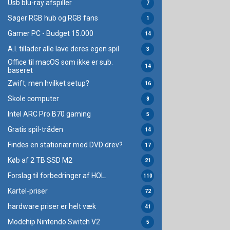
Usb blu-ray afspiller
7
Søger RGB hub og RGB fans
1
Gamer PC - Budget 15.000
14
A.I. tillader alle lave deres egen spil
3
Office til macOS som ikke er sub.
14
baseret
Zwift, men hvilket setup?
16
Skole computer
8
Intel ARC Pro B70 gaming
5
Gratis spil-tråden
14
Findes en stationær med DVD drev?
17
Køb af 2 TB SSD M2
21
Forslag til forbedringer af HOL.
110
Kartel-priser
72
hardware priser er helt væk
41
Modchip Nintendo Switch V2
5