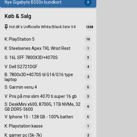
Nye Gigabyte B550x bundkort
3
Køb & Salg
keep
Hol.dk's Uofficielle White/Black liste V4
1068
K: PlayStation 5
10
K: Steelseries Apex TKL Wrist Rest
1
S: 16L SFF 7800X3D+4070S
3
V: Dell S2721DGF
4
B: 7800x3D+4070S til G14/G16 type
2
laptop
S: Garmin venu 4
5
V: Pris på msi slim 4070 ti super 16 gb
3
S: DeskMini x600, 8700G, 1TB NVMe, 32
6
GB DDR5-5600
V: Iphone 15 - 128 GB - 100% batteri
5
K: Playstation kasse
1
K: gamer pc (5k-7k)
2