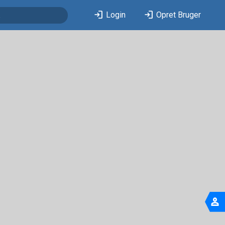
login
login
Login
Opret Bruger
person