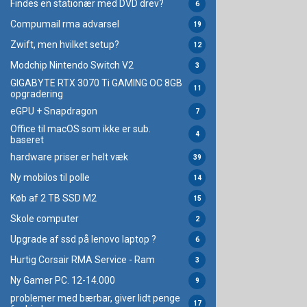
Findes en stationær med DVD drev?
6
Compumail rma advarsel
19
Zwift, men hvilket setup?
12
Modchip Nintendo Switch V2
3
GIGABYTE RTX 3070 Ti GAMING OC 8GB
11
opgradering
eGPU + Snapdragon
7
Office til macOS som ikke er sub.
4
baseret
hardware priser er helt væk
39
Ny mobilos til polle
14
Køb af 2 TB SSD M2
15
Skole computer
2
Upgrade af ssd på lenovo laptop ?
6
Hurtig Corsair RMA Service - Ram
3
Ny Gamer PC. 12-14.000
9
problemer med bærbar, giver lidt penge
17