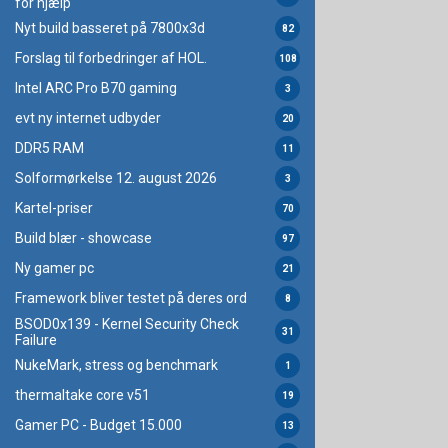
for hjælp
Nyt build basseret på 7800x3d
82
Forslag til forbedringer af HOL.
108
Intel ARC Pro B70 gaming
3
evt ny internet udbyder
20
DDR5 RAM
11
Solformørkelse 12. august 2026
3
Kartel-priser
70
Build blær - showcase
97
Ny gamer pc
21
Framework bliver testet på deres ord
8
BSOD0x139 - Kernel Security Check
31
Failure
NukeMark, stress og benchmark
1
thermaltake core v51
19
Gamer PC - Budget 15.000
13