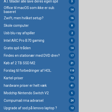
A.I. tillader alle lave deres egen spil
3
Office til macOS som ikke er sub.
14
baseret
Zwift, men hvilket setup?
16
Skole computer
8
Usb blu-ray afspiller
2
Intel ARC Pro B70 gaming
5
Gratis spil-tråden
14
Findes en stationær med DVD drev?
17
Køb af 2 TB SSD M2
21
Forslag til forbedringer af HOL.
110
Kartel-priser
72
hardware priser er helt væk
41
Modchip Nintendo Switch V2
5
Compumail rma advarsel
24
Upgrade af ssd på lenovo laptop ?
12