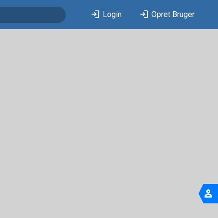
login
login
Login
Opret Bruger
person