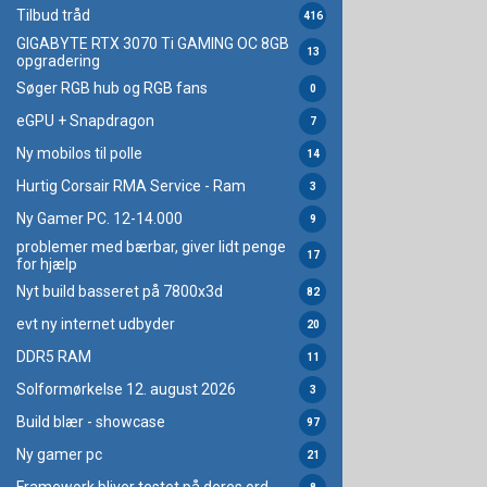
Tilbud tråd
416
GIGABYTE RTX 3070 Ti GAMING OC 8GB
13
opgradering
Søger RGB hub og RGB fans
0
eGPU + Snapdragon
7
Ny mobilos til polle
14
Hurtig Corsair RMA Service - Ram
3
Ny Gamer PC. 12-14.000
9
problemer med bærbar, giver lidt penge
17
for hjælp
Nyt build basseret på 7800x3d
82
evt ny internet udbyder
20
DDR5 RAM
11
Solformørkelse 12. august 2026
3
Build blær - showcase
97
Ny gamer pc
21