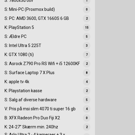
S: 7800x3d osv
1
S: Mini-PC (Proxmox build)
0
S: PC: AMD 3600, GTX 1660S 6 GB
2
K: PlayStation 5
15
S: Ældre PC
5
S: Intel Ultra 5 225T
3
K: GTX 1080 (ti)
7
S: Asrock Z790 Pro RS Wifi + i5 12600KF
2
S: Surface Laptop 7 X Plus
8
K: apple tv 4k
4
K: Playstation kasse
2
S: Salg af diverse hardware
5
V: Pris på msi slim 4070 ti super 16 gb
4
B: XFX Radeon Pro Duo Fiji X2
0
K: 24-27” Skærm min. 240hz
2
S: Arlo Ultra 2 - 4 kameraer + 3 x