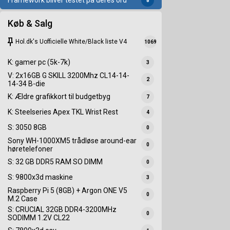
Framework bliver testet på deres ord
8
Køb & Salg
keep
Hol.dk's Uofficielle White/Black liste V4
1069
K: gamer pc (5k-7k)
3
V: 2x16GB G SKILL 3200Mhz CL14-14-
2
14-34 B-die
K: Ældre grafikkort til budgetbyg
7
K: Steelseries Apex TKL Wrist Rest
4
S: 3050 8GB
0
Sony WH-1000XM5 trådløse around-ear
0
høretelefoner
S: 32 GB DDR5 RAM SO DIMM
0
S: 9800x3d maskine
3
Raspberry Pi 5 (8GB) + Argon ONE V5
0
M.2 Case
S: CRUCIAL 32GB DDR4-3200MHz
0
SODIMM 1.2V CL22