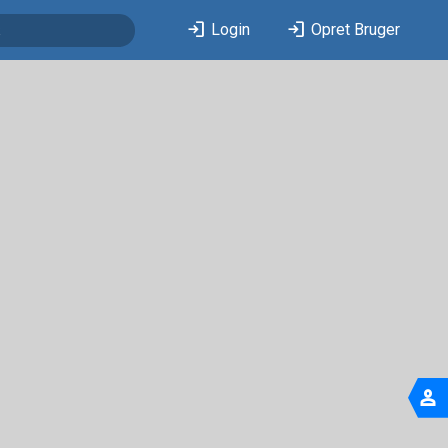
login
login
Login
Opret Bruger
person