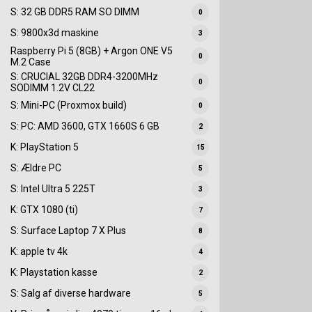
S: 32 GB DDR5 RAM SO DIMM
0
S: 9800x3d maskine
3
Raspberry Pi 5 (8GB) + Argon ONE V5
0
M.2 Case
S: CRUCIAL 32GB DDR4-3200MHz
0
SODIMM 1.2V CL22
S: Mini-PC (Proxmox build)
0
S: PC: AMD 3600, GTX 1660S 6 GB
2
K: PlayStation 5
15
S: Ældre PC
5
S: Intel Ultra 5 225T
3
K: GTX 1080 (ti)
7
S: Surface Laptop 7 X Plus
8
K: apple tv 4k
4
K: Playstation kasse
2
S: Salg af diverse hardware
5