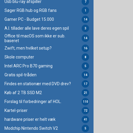
Usb blu-ray afspiller
7
Søger RGB hub og RGB fans
1
Gamer PC - Budget 15.000
14
A.I. tillader alle lave deres egen spil
3
Office til macOS som ikke er sub.
14
baseret
Zwift, men hvilket setup?
16
Skole computer
8
Intel ARC Pro B70 gaming
5
Gratis spil-tråden
14
Findes en stationær med DVD drev?
17
Køb af 2 TB SSD M2
21
Forslag til forbedringer af HOL.
110
Kartel-priser
72
hardware priser er helt væk
41
Modchip Nintendo Switch V2
5