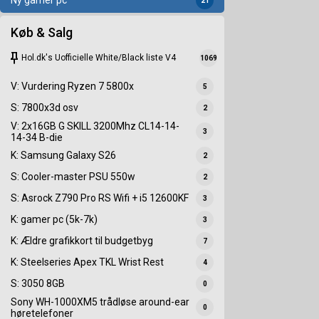
Ny gamer pc
21
Køb & Salg
keep
Hol.dk's Uofficielle White/Black liste V4
1069
V: Vurdering Ryzen 7 5800x
5
S: 7800x3d osv
2
V: 2x16GB G SKILL 3200Mhz CL14-14-
3
14-34 B-die
K: Samsung Galaxy S26
2
S: Cooler-master PSU 550w
2
S: Asrock Z790 Pro RS Wifi + i5 12600KF
3
K: gamer pc (5k-7k)
3
K: Ældre grafikkort til budgetbyg
7
K: Steelseries Apex TKL Wrist Rest
4
S: 3050 8GB
0
Sony WH-1000XM5 trådløse around-ear
0
høretelefoner