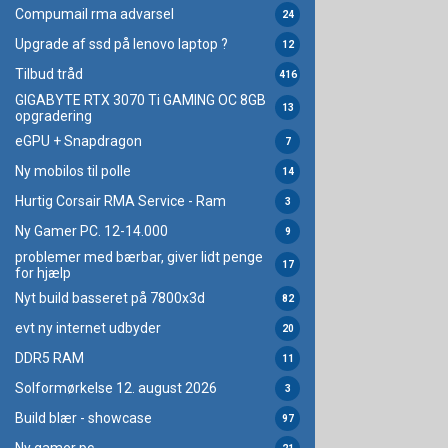
Compumail rma advarsel
24
Upgrade af ssd på lenovo laptop ?
12
Tilbud tråd
416
GIGABYTE RTX 3070 Ti GAMING OC 8GB
13
opgradering
eGPU + Snapdragon
7
Ny mobilos til polle
14
Hurtig Corsair RMA Service - Ram
3
Ny Gamer PC. 12-14.000
9
problemer med bærbar, giver lidt penge
17
for hjælp
Nyt build basseret på 7800x3d
82
evt ny internet udbyder
20
DDR5 RAM
11
Solformørkelse 12. august 2026
3
Build blær - showcase
97