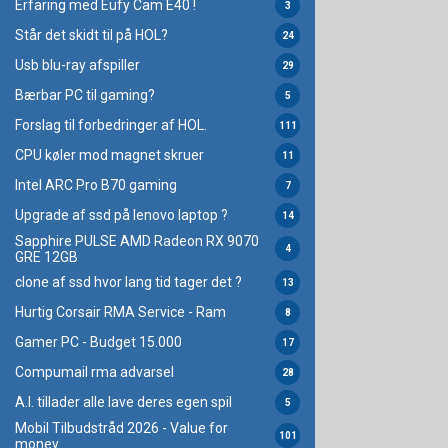
Erfaring med Eufy Cam E40 !
3
Står det skidt til på HOL?
24
Usb blu-ray afspiller
29
Bærbar PC til gaming?
5
Forslag til forbedringer af HOL.
111
CPU køler mod magnet skruer
11
Intel ARC Pro B70 gaming
7
Upgrade af ssd på lenovo laptop ?
14
Sapphire PULSE AMD Radeon RX 9070
4
GRE 12GB
clone af ssd hvor lang tid tager det ?
13
Hurtig Corsair RMA Service - Ram
8
Gamer PC - Budget 15.000
17
Compumail rma advarsel
28
A.I. tillader alle lave deres egen spil
5
Mobil Tilbudstråd 2026 - Value for
101
money