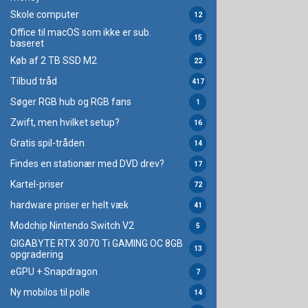
Skole computer
12
Office til macOS som ikke er sub.
15
baseret
Køb af 2 TB SSD M2
22
Tilbud tråd
417
Søger RGB hub og RGB fans
1
Zwift, men hvilket setup?
16
Gratis spil-tråden
14
Findes en stationær med DVD drev?
17
Kartel-priser
72
hardware priser er helt væk
41
Modchip Nintendo Switch V2
5
GIGABYTE RTX 3070 Ti GAMING OC 8GB
13
opgradering
eGPU + Snapdragon
7
Ny mobilos til polle
14