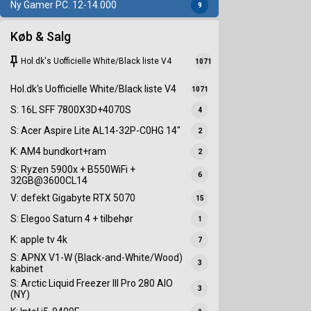
Ny Gamer PC. 12-14.000
9
Køb & Salg
keep
Hol.dk's Uofficielle White/Black liste V4
1071
Hol.dk's Uofficielle White/Black liste V4
1071
S: 16L SFF 7800X3D+4070S
4
S: Acer Aspire Lite AL14-32P-C0HG 14"
2
K: AM4 bundkort+ram
2
S: Ryzen 5900x + B550WiFi +
6
32GB@3600CL14
V: defekt Gigabyte RTX 5070
15
S: Elegoo Saturn 4 + tilbehør
1
K: apple tv 4k
7
S: APNX V1-W (Black-and-White/Wood)
3
kabinet
S: Arctic Liquid Freezer III Pro 280 AIO
3
(NY)