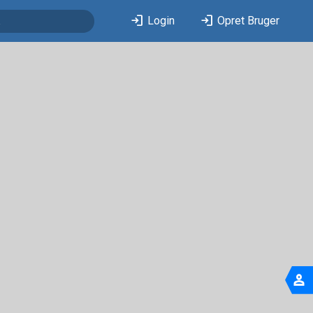
login
login
Login
Opret Bruger
person