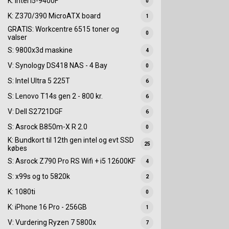
K: Intel i5-9400F
0
K: Z370/390 MicroATX board
1
GRATIS: Workcentre 6515 toner og
0
valser
S: 9800x3d maskine
4
V: Synology DS418 NAS - 4 Bay
0
S: Intel Ultra 5 225T
6
S: Lenovo T14s gen 2 - 800 kr.
6
V: Dell S2721DGF
6
S: Asrock B850m-X R 2.0
0
K: Bundkort til 12th gen intel og evt SSD
25
købes
S: Asrock Z790 Pro RS Wifi + i5 12600KF
4
S: x99s og to 5820k
2
K: 1080ti
0
K: iPhone 16 Pro - 256GB
1
V: Vurdering Ryzen 7 5800x
7