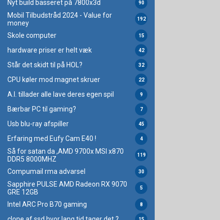
Nyt build basseret på 7800x3d
90
Mobil Tilbudstråd 2024 - Value for
192
money
Skole computer
15
hardware priser er helt væk
42
Står det skidt til på HOL?
32
CPU køler mod magnet skruer
22
A.I. tillader alle lave deres egen spil
9
Bærbar PC til gaming?
7
Usb blu-ray afspiller
45
Erfaring med Eufy Cam E40 !
4
Så for satan da ,AMD 9700x MSI x870
119
DDR5 8000MHZ
Compumail rma advarsel
30
Sapphire PULSE AMD Radeon RX 9070
5
GRE 12GB
Intel ARC Pro B70 gaming
8
clone af ssd hvor lang tid tager det ?
15