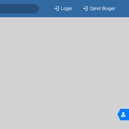
login
login
Login
Opret Bruger
person