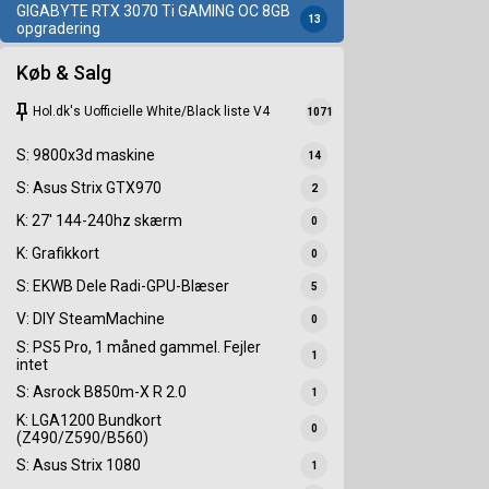
GIGABYTE RTX 3070 Ti GAMING OC 8GB
13
opgradering
Køb & Salg
keep
Hol.dk's Uofficielle White/Black liste V4
1071
S: 9800x3d maskine
14
S: Asus Strix GTX970
2
K: 27' 144-240hz skærm
0
K: Grafikkort
0
S: EKWB Dele Radi-GPU-Blæser
5
V: DIY SteamMachine
0
S: PS5 Pro, 1 måned gammel. Fejler
1
intet
S: Asrock B850m-X R 2.0
1
K: LGA1200 Bundkort
0
(Z490/Z590/B560)
S: Asus Strix 1080
1