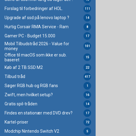
Forslag til forbedringer af HOL.
111
Upgrade af ssd på lenovo laptop ?
14
Hurtig Corsair RMA Service - Ram
8
Gamer PC - Budget 15.000
17
Mobil Tilbudstråd 2026 - Value for
101
money
Office til macOS som ikke er sub.
15
baseret
Køb af 2 TB SSD M2
22
Tilbud tråd
417
Søger RGB hub og RGB fans
1
Zwift, men hvilket setup?
16
Gratis spil-tråden
14
Findes en stationær med DVD drev?
17
Kartel-priser
72
Modchip Nintendo Switch V2
5