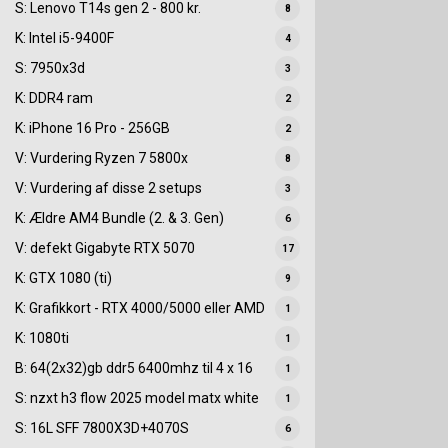
S: Lenovo T14s gen 2 - 800 kr.
8
K: Intel i5-9400F
4
S: 7950x3d
3
K: DDR4 ram
2
K: iPhone 16 Pro - 256GB
2
V: Vurdering Ryzen 7 5800x
8
V: Vurdering af disse 2 setups
3
K: Ældre AM4 Bundle (2. & 3. Gen)
6
V: defekt Gigabyte RTX 5070
17
K: GTX 1080 (ti)
9
K: Grafikkort - RTX 4000/5000 eller AMD
1
K: 1080ti
1
B: 64(2x32)gb ddr5 6400mhz til 4 x 16
1
S: nzxt h3 flow 2025 model matx white
1
S: 16L SFF 7800X3D+4070S
6