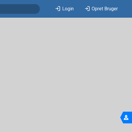
login
login
Login
Opret Bruger
person