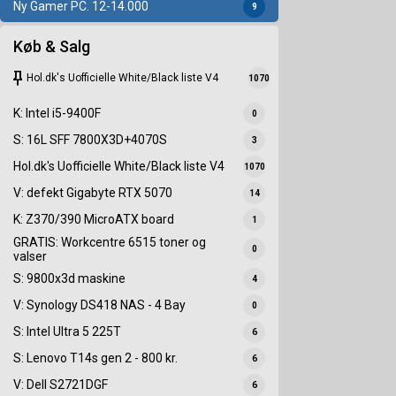
Ny Gamer PC. 12-14.000
9
Køb & Salg
keep
Hol.dk's Uofficielle White/Black liste V4
1070
K: Intel i5-9400F
0
S: 16L SFF 7800X3D+4070S
3
Hol.dk's Uofficielle White/Black liste V4
1070
V: defekt Gigabyte RTX 5070
14
K: Z370/390 MicroATX board
1
GRATIS: Workcentre 6515 toner og
0
valser
S: 9800x3d maskine
4
V: Synology DS418 NAS - 4 Bay
0
S: Intel Ultra 5 225T
6
S: Lenovo T14s gen 2 - 800 kr.
6
V: Dell S2721DGF
6