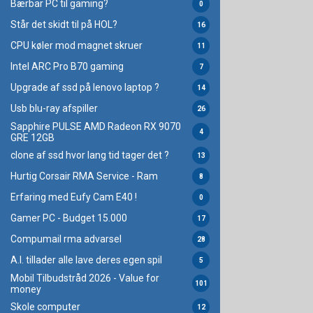
Bærbar PC til gaming?
0
Står det skidt til på HOL?
16
CPU køler mod magnet skruer
11
Intel ARC Pro B70 gaming
7
Upgrade af ssd på lenovo laptop ?
14
Usb blu-ray afspiller
26
Sapphire PULSE AMD Radeon RX 9070
4
GRE 12GB
clone af ssd hvor lang tid tager det ?
13
Hurtig Corsair RMA Service - Ram
8
Erfaring med Eufy Cam E40 !
0
Gamer PC - Budget 15.000
17
Compumail rma advarsel
28
A.I. tillader alle lave deres egen spil
5
Mobil Tilbudstråd 2026 - Value for
101
money
Skole computer
12