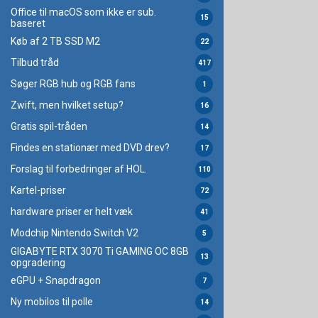
Office til macOS som ikke er sub.
15
baseret
Køb af 2 TB SSD M2
22
Tilbud tråd
417
Søger RGB hub og RGB fans
1
Zwift, men hvilket setup?
16
Gratis spil-tråden
14
Findes en stationær med DVD drev?
17
Forslag til forbedringer af HOL.
110
Kartel-priser
72
hardware priser er helt væk
41
Modchip Nintendo Switch V2
5
GIGABYTE RTX 3070 Ti GAMING OC 8GB
13
opgradering
eGPU + Snapdragon
7
Ny mobilos til polle
14