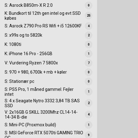
S: Asrock B850m-X R 2.0
0
K: Bundkort til 12th gen intel og evt SSD
25
købes
S: Asrock Z790 Pro RS Wifi + i5 12600KF
4
S: x99s og to 5820k
2
K: 1080ti
0
K: iPhone 16 Pro - 256GB
1
V: Vurdering Ryzen 7 5800x
7
S: 970 + 980, 6700k + mb + køler
0
S: Stationær pc
0
S: PS5 Pro, 1 måned gammel. Fejler
1
intet
S: 4 x Seagate Nytro 3332 3,84 TB SAS
2
SSD
V: 2x16GB G SKILL 3200Mhz CL14-14-
4
14-34 B-die
S: Mini-PC (Proxmox build)
1
S: MSI GeForce RTX 5070ti GAMING TRIO
9
OC