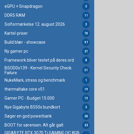
eGPU + Snapdragon
3
DDR5 RAM
11
Solformørkelse 12. august 2026
3
Kartel-priser
70
Build blær - showcase
97
Ny gamer pc
21
Framework bliver testet på deres ord
8
BSOD0x139 - Kernel Security Check
31
Failure
NukeMark, stress og benchmark
1
thermaltake core v51
19
Gamer PC - Budget 15.000
13
Nye Gigabyte B550x bundkort
3
Søger en god powerbank
26
BOOT for sørensen. Alt går galt
22
GIGABYTE RTX 3070 Ti GAMING OC 8GB