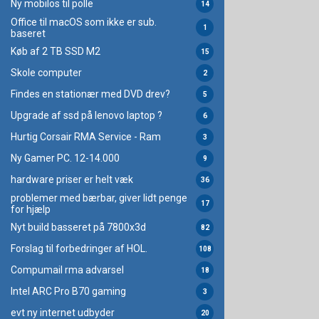
Ny mobilos til polle
14
Office til macOS som ikke er sub.
1
baseret
Køb af 2 TB SSD M2
15
Skole computer
2
Findes en stationær med DVD drev?
5
Upgrade af ssd på lenovo laptop ?
6
Hurtig Corsair RMA Service - Ram
3
Ny Gamer PC. 12-14.000
9
hardware priser er helt væk
36
problemer med bærbar, giver lidt penge
17
for hjælp
Nyt build basseret på 7800x3d
82
Forslag til forbedringer af HOL.
108
Compumail rma advarsel
18
Intel ARC Pro B70 gaming
3
evt ny internet udbyder
20