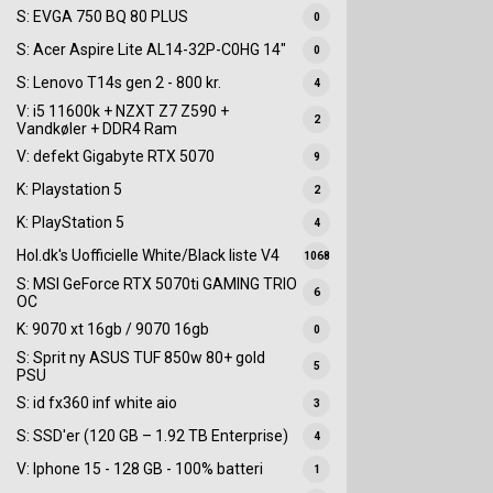
S: EVGA 750 BQ 80 PLUS
0
S: Acer Aspire Lite AL14-32P-C0HG 14"
0
S: Lenovo T14s gen 2 - 800 kr.
4
V: i5 11600k + NZXT Z7 Z590 +
2
Vandkøler + DDR4 Ram
V: defekt Gigabyte RTX 5070
9
K: Playstation 5
2
K: PlayStation 5
4
Hol.dk's Uofficielle White/Black liste V4
1068
S: MSI GeForce RTX 5070ti GAMING TRIO
6
OC
K: 9070 xt 16gb / 9070 16gb
0
S: Sprit ny ASUS TUF 850w 80+ gold
5
PSU
S: id fx360 inf white aio
3
S: SSD'er (120 GB – 1.92 TB Enterprise)
4
V: Iphone 15 - 128 GB - 100% batteri
1