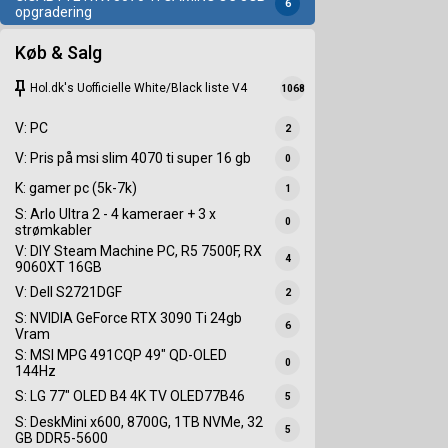
6
opgradering
Køb & Salg
keep
Hol.dk's Uofficielle White/Black liste V4
1068
V: PC
2
V: Pris på msi slim 4070 ti super 16 gb
0
K: gamer pc (5k-7k)
1
S: Arlo Ultra 2 - 4 kameraer + 3 x
0
strømkabler
V: DIY Steam Machine PC, R5 7500F, RX
4
9060XT 16GB
V: Dell S2721DGF
2
S: NVIDIA GeForce RTX 3090 Ti 24gb
6
Vram
S: MSI MPG 491CQP 49" QD-OLED
0
144Hz
S: LG 77" OLED B4 4K TV OLED77B46
5
S: DeskMini x600, 8700G, 1TB NVMe, 32
5
GB DDR5-5600