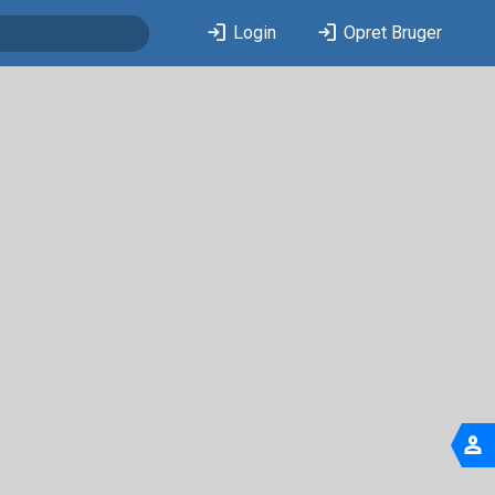
login
login
Login
Opret Bruger
person