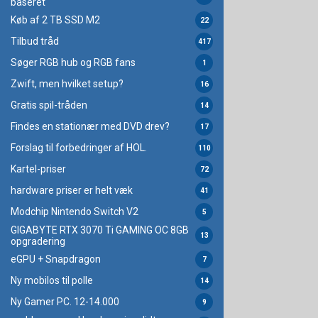
baseret
Køb af 2 TB SSD M2
22
Tilbud tråd
417
Søger RGB hub og RGB fans
1
Zwift, men hvilket setup?
16
Gratis spil-tråden
14
Findes en stationær med DVD drev?
17
Forslag til forbedringer af HOL.
110
Kartel-priser
72
hardware priser er helt væk
41
Modchip Nintendo Switch V2
5
GIGABYTE RTX 3070 Ti GAMING OC 8GB
13
opgradering
eGPU + Snapdragon
7
Ny mobilos til polle
14
Ny Gamer PC. 12-14.000
9