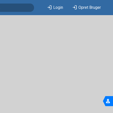
login
login
Login
Opret Bruger
person