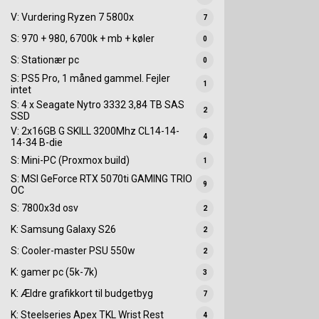
V: Vurdering Ryzen 7 5800x
7
S: 970 + 980, 6700k + mb + køler
0
S: Stationær pc
0
S: PS5 Pro, 1 måned gammel. Fejler
1
intet
S: 4 x Seagate Nytro 3332 3,84 TB SAS
2
SSD
V: 2x16GB G SKILL 3200Mhz CL14-14-
4
14-34 B-die
S: Mini-PC (Proxmox build)
1
S: MSI GeForce RTX 5070ti GAMING TRIO
9
OC
S: 7800x3d osv
2
K: Samsung Galaxy S26
2
S: Cooler-master PSU 550w
2
K: gamer pc (5k-7k)
3
K: Ældre grafikkort til budgetbyg
7
K: Steelseries Apex TKL Wrist Rest
4