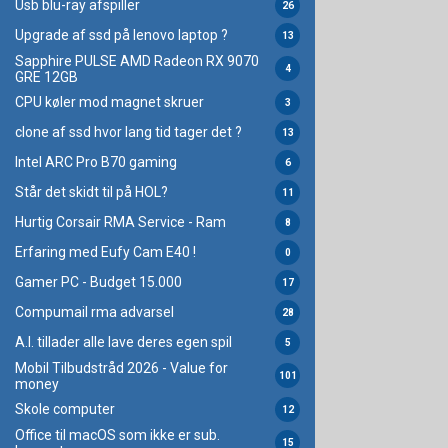
Usb blu-ray afspiller
26
Upgrade af ssd på lenovo laptop ?
13
Sapphire PULSE AMD Radeon RX 9070
4
GRE 12GB
CPU køler mod magnet skruer
3
clone af ssd hvor lang tid tager det ?
13
Intel ARC Pro B70 gaming
6
Står det skidt til på HOL?
11
Hurtig Corsair RMA Service - Ram
8
Erfaring med Eufy Cam E40 !
0
Gamer PC - Budget 15.000
17
Compumail rma advarsel
28
A.I. tillader alle lave deres egen spil
5
Mobil Tilbudstråd 2026 - Value for
101
money
Skole computer
12
Office til macOS som ikke er sub.
15