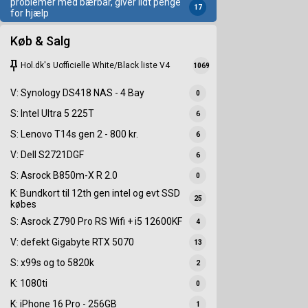
problemer med bærbar, giver lidt penge
17
for hjælp
Køb & Salg
keep
Hol.dk's Uofficielle White/Black liste V4
1069
V: Synology DS418 NAS - 4 Bay
0
S: Intel Ultra 5 225T
6
S: Lenovo T14s gen 2 - 800 kr.
6
V: Dell S2721DGF
6
S: Asrock B850m-X R 2.0
0
K: Bundkort til 12th gen intel og evt SSD
25
købes
S: Asrock Z790 Pro RS Wifi + i5 12600KF
4
V: defekt Gigabyte RTX 5070
13
S: x99s og to 5820k
2
K: 1080ti
0
K: iPhone 16 Pro - 256GB
1