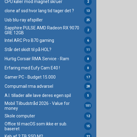
CPU køler mod magnet skruer
2
clone af ssd hvor lang tid tager det ?
13
Usb blu-ray afspiller
25
Sapphire PULSE AMD Radeon RX 9070
2
GRE 12GB
Intel ARC Pro B70 gaming
6
Står det skidt til på HOL?
11
Hurtig Corsair RMA Service - Ram
8
Erfaring med Eufy Cam E40 !
0
Gamer PC - Budget 15.000
17
Compumail rma advarsel
28
A.I. tillader alle lave deres egen spil
5
Mobil Tilbudstråd 2026 - Value for
101
money
Skole computer
12
Office til macOS som ikke er sub.
15
baseret
Køb af 2 TB SSD M2
22