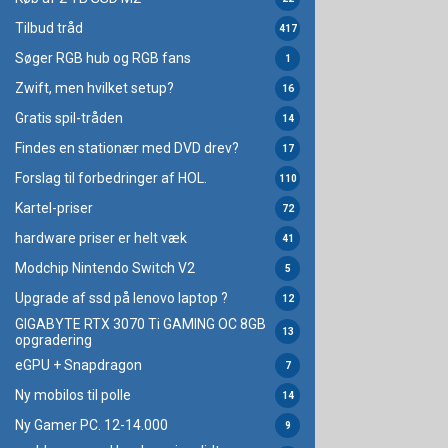
Tilbud tråd
417
Søger RGB hub og RGB fans
1
Zwift, men hvilket setup?
16
Gratis spil-tråden
14
Findes en stationær med DVD drev?
17
Forslag til forbedringer af HOL.
110
Kartel-priser
72
hardware priser er helt væk
41
Modchip Nintendo Switch V2
5
Upgrade af ssd på lenovo laptop ?
12
GIGABYTE RTX 3070 Ti GAMING OC 8GB
13
opgradering
eGPU + Snapdragon
7
Ny mobilos til polle
14
Ny Gamer PC. 12-14.000
9