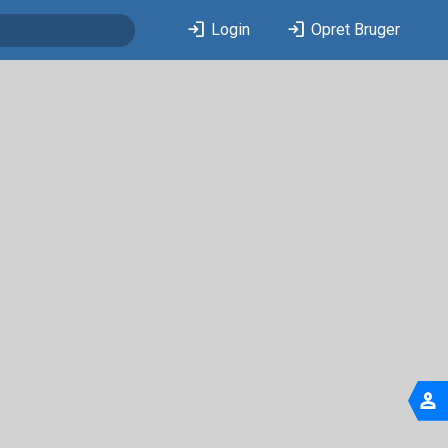
login
login
Login
Opret Bruger
person