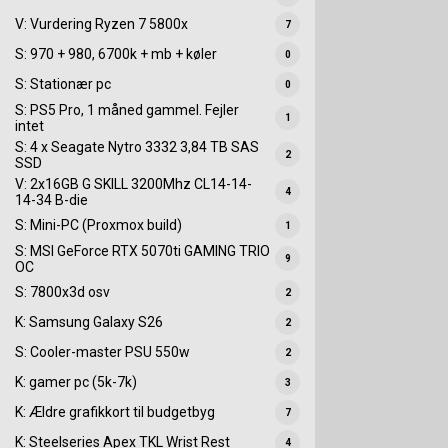
V: Vurdering Ryzen 7 5800x
7
S: 970 + 980, 6700k + mb + køler
0
S: Stationær pc
0
S: PS5 Pro, 1 måned gammel. Fejler
1
intet
S: 4 x Seagate Nytro 3332 3,84 TB SAS
2
SSD
V: 2x16GB G SKILL 3200Mhz CL14-14-
4
14-34 B-die
S: Mini-PC (Proxmox build)
1
S: MSI GeForce RTX 5070ti GAMING TRIO
9
OC
S: 7800x3d osv
2
K: Samsung Galaxy S26
2
S: Cooler-master PSU 550w
2
K: gamer pc (5k-7k)
3
K: Ældre grafikkort til budgetbyg
7
K: Steelseries Apex TKL Wrist Rest
4