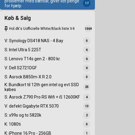
problemer med bærbar, giver lidt penge
17
for hjælp
Køb & Salg
keep
Hol.dk's Uofficielle White/Black liste V4
1069
V: Synology DS418 NAS - 4 Bay
0
S: Intel Ultra 5 225T
6
S: Lenovo T14s gen 2 - 800 kr.
6
V: Dell S2721DGF
6
S: Asrock B850m-X R 2.0
0
K: Bundkort til 12th gen intel og evt SSD
25
købes
S: Asrock Z790 Pro RS Wifi + i5 12600KF
4
V: defekt Gigabyte RTX 5070
13
S: x99s og to 5820k
2
K: 1080ti
0
K: iPhone 16 Pro - 256GB
1