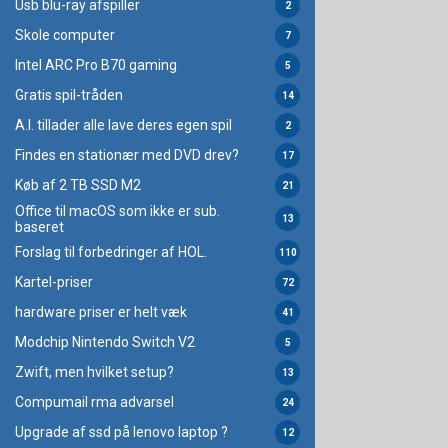
Usb blu-ray afspiller
2
Skole computer
7
Intel ARC Pro B70 gaming
5
Gratis spil-tråden
14
A.I. tillader alle lave deres egen spil
2
Findes en stationær med DVD drev?
17
Køb af 2 TB SSD M2
21
Office til macOS som ikke er sub.
13
baseret
Forslag til forbedringer af HOL.
110
Kartel-priser
72
hardware priser er helt væk
41
Modchip Nintendo Switch V2
5
Zwift, men hvilket setup?
13
Compumail rma advarsel
24
Upgrade af ssd på lenovo laptop ?
12