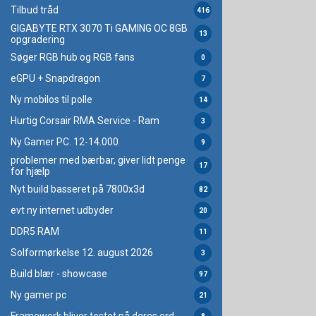
Tilbud tråd
416
GIGABYTE RTX 3070 Ti GAMING OC 8GB
13
opgradering
Søger RGB hub og RGB fans
0
eGPU + Snapdragon
7
Ny mobilos til polle
14
Hurtig Corsair RMA Service - Ram
3
Ny Gamer PC. 12-14.000
9
problemer med bærbar, giver lidt penge
17
for hjælp
Nyt build basseret på 7800x3d
82
evt ny internet udbyder
20
DDR5 RAM
11
Solformørkelse 12. august 2026
3
Build blær - showcase
97
Ny gamer pc
21