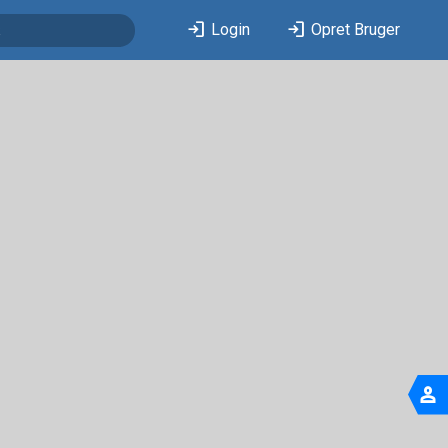
login
login
Login
Opret Bruger
person