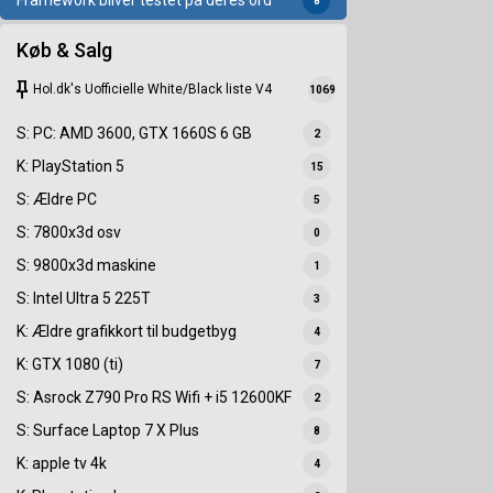
Framework bliver testet på deres ord
8
Køb & Salg
keep
Hol.dk's Uofficielle White/Black liste V4
1069
S: PC: AMD 3600, GTX 1660S 6 GB
2
K: PlayStation 5
15
S: Ældre PC
5
S: 7800x3d osv
0
S: 9800x3d maskine
1
S: Intel Ultra 5 225T
3
K: Ældre grafikkort til budgetbyg
4
K: GTX 1080 (ti)
7
S: Asrock Z790 Pro RS Wifi + i5 12600KF
2
S: Surface Laptop 7 X Plus
8
K: apple tv 4k
4