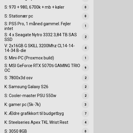
S: 970 + 980, 6700k + mb + køler
0
S: Stationær pc
0
S: PS5 Pro, 1 måned gammel. Fejler
1
intet
S: 4 x Seagate Nytro 3332 3,84 TB SAS
2
SSD
V: 2x16GB G SKILL 3200Mhz CL14-14-
4
14-34 B-die
S: Mini-PC (Proxmox build)
1
S: MSI GeForce RTX 5070ti GAMING TRIO
9
OC
S: 7800x3d osv
2
K: Samsung Galaxy S26
2
S: Cooler-master PSU 550w
2
K: gamer pc (5k-7k)
3
K: Ældre grafikkort til budgetbyg
7
K: Steelseries Apex TKL Wrist Rest
4
S: 3050 8GB
0