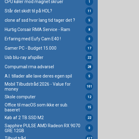
CPU køler mod magnet skruer
1
Står det skidt til på HOL?
11
clone af ssd hvor lang tid tager det ?
5
Hurtig Corsair RMA Service - Ram
8
Erfaring med Eufy Cam E40 !
0
Gamer PC - Budget 15.000
17
Usb blu-ray afspiller
22
Compumail rma advarsel
28
A.I. tillader alle lave deres egen spil
5
Mobil Tilbudstråd 2026 - Value for
101
money
Skole computer
12
Office til macOS som ikke er sub.
15
baseret
Køb af 2 TB SSD M2
22
Sapphire PULSE AMD Radeon RX 9070
0
GRE 12GB
Tilbud tråd
417