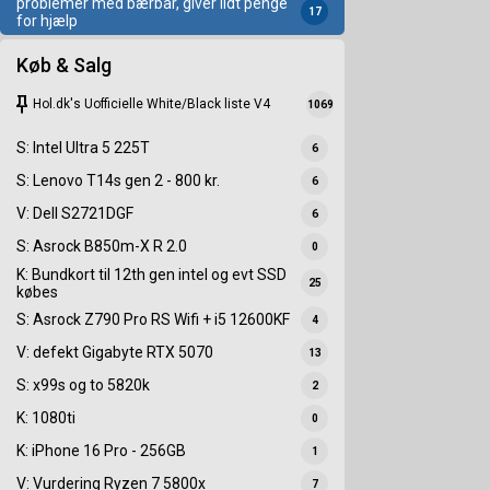
problemer med bærbar, giver lidt penge
17
for hjælp
Køb & Salg
keep
Hol.dk's Uofficielle White/Black liste V4
1069
S: Intel Ultra 5 225T
6
S: Lenovo T14s gen 2 - 800 kr.
6
V: Dell S2721DGF
6
S: Asrock B850m-X R 2.0
0
K: Bundkort til 12th gen intel og evt SSD
25
købes
S: Asrock Z790 Pro RS Wifi + i5 12600KF
4
V: defekt Gigabyte RTX 5070
13
S: x99s og to 5820k
2
K: 1080ti
0
K: iPhone 16 Pro - 256GB
1
V: Vurdering Ryzen 7 5800x
7