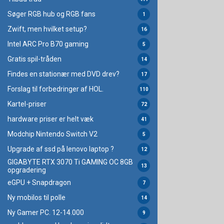
Søger RGB hub og RGB fans
1
Zwift, men hvilket setup?
16
Intel ARC Pro B70 gaming
5
Gratis spil-tråden
14
Findes en stationær med DVD drev?
17
Forslag til forbedringer af HOL.
110
Kartel-priser
72
hardware priser er helt væk
41
Modchip Nintendo Switch V2
5
Upgrade af ssd på lenovo laptop ?
12
GIGABYTE RTX 3070 Ti GAMING OC 8GB
13
opgradering
eGPU + Snapdragon
7
Ny mobilos til polle
14
Ny Gamer PC. 12-14.000
9