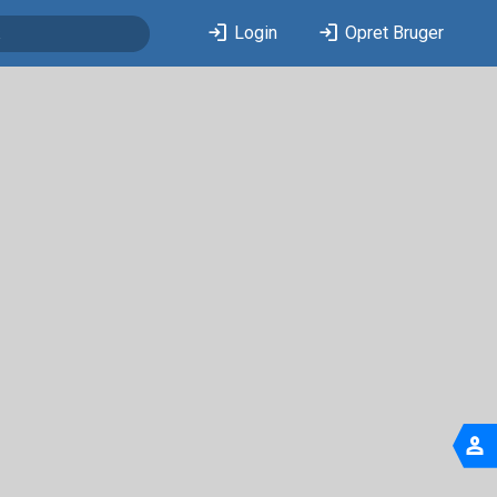
login
login
Login
Opret Bruger
person