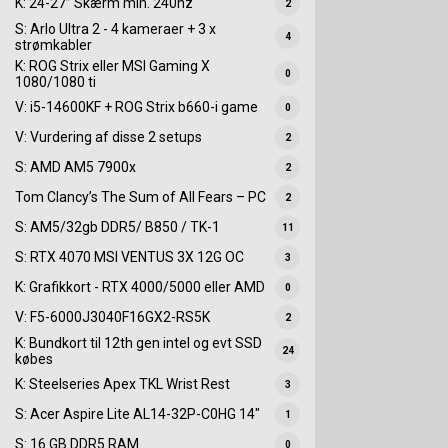
K: 24-27” Skærm min. 240hz
2
S: Arlo Ultra 2 - 4 kameraer + 3 x
4
strømkabler
K: ROG Strix eller MSI Gaming X
0
1080/1080 ti
V: i5-14600KF + ROG Strix b660-i game
0
V: Vurdering af disse 2 setups
2
S: AMD AM5 7900x
2
Tom Clancy’s The Sum of All Fears – PC
2
S: AM5/32gb DDR5/ B850 / TK-1
11
S: RTX 4070 MSI VENTUS 3X 12G OC
3
K: Grafikkort - RTX 4000/5000 eller AMD
0
V: F5-6000J3040F16GX2-RS5K
2
K: Bundkort til 12th gen intel og evt SSD
24
købes
K: Steelseries Apex TKL Wrist Rest
3
S: Acer Aspire Lite AL14-32P-C0HG 14"
1
S: 16 GB DDR5 RAM
0