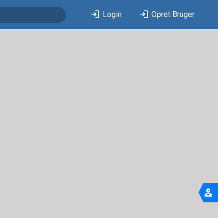
login
login
Login
Opret Bruger
person