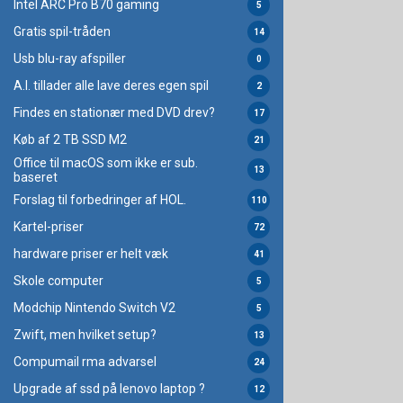
Intel ARC Pro B70 gaming
5
Gratis spil-tråden
14
Usb blu-ray afspiller
0
A.I. tillader alle lave deres egen spil
2
Findes en stationær med DVD drev?
17
Køb af 2 TB SSD M2
21
Office til macOS som ikke er sub.
13
baseret
Forslag til forbedringer af HOL.
110
Kartel-priser
72
hardware priser er helt væk
41
Skole computer
5
Modchip Nintendo Switch V2
5
Zwift, men hvilket setup?
13
Compumail rma advarsel
24
Upgrade af ssd på lenovo laptop ?
12