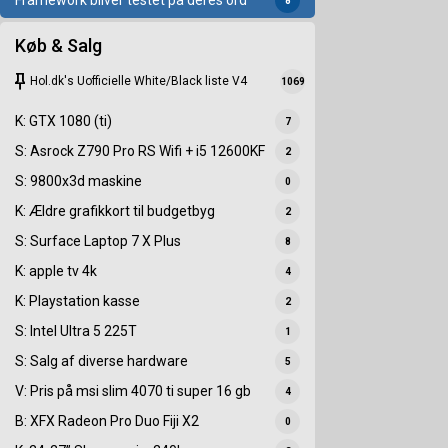
Framework bliver testet på deres ord
8
Køb & Salg
keep
Hol.dk's Uofficielle White/Black liste V4
1069
K: GTX 1080 (ti)
7
S: Asrock Z790 Pro RS Wifi + i5 12600KF
2
S: 9800x3d maskine
0
K: Ældre grafikkort til budgetbyg
2
S: Surface Laptop 7 X Plus
8
K: apple tv 4k
4
K: Playstation kasse
2
S: Intel Ultra 5 225T
1
S: Salg af diverse hardware
5
V: Pris på msi slim 4070 ti super 16 gb
4
B: XFX Radeon Pro Duo Fiji X2
0