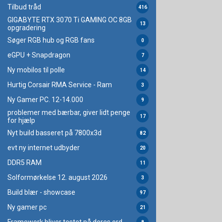
Tilbud tråd
416
GIGABYTE RTX 3070 Ti GAMING OC 8GB
13
opgradering
Søger RGB hub og RGB fans
0
eGPU + Snapdragon
7
Ny mobilos til polle
14
Hurtig Corsair RMA Service - Ram
3
Ny Gamer PC. 12-14.000
9
problemer med bærbar, giver lidt penge
17
for hjælp
Nyt build basseret på 7800x3d
82
evt ny internet udbyder
20
DDR5 RAM
11
Solformørkelse 12. august 2026
3
Build blær - showcase
97
Ny gamer pc
21