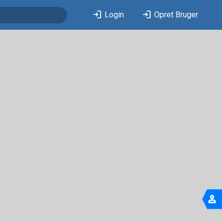
login
login
Login
Opret Bruger
person