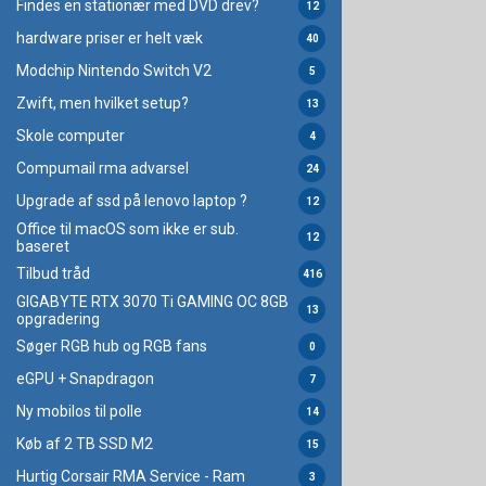
Findes en stationær med DVD drev?
12
hardware priser er helt væk
40
Modchip Nintendo Switch V2
5
Zwift, men hvilket setup?
13
Skole computer
4
Compumail rma advarsel
24
Upgrade af ssd på lenovo laptop ?
12
Office til macOS som ikke er sub.
12
baseret
Tilbud tråd
416
GIGABYTE RTX 3070 Ti GAMING OC 8GB
13
opgradering
Søger RGB hub og RGB fans
0
eGPU + Snapdragon
7
Ny mobilos til polle
14
Køb af 2 TB SSD M2
15
Hurtig Corsair RMA Service - Ram
3