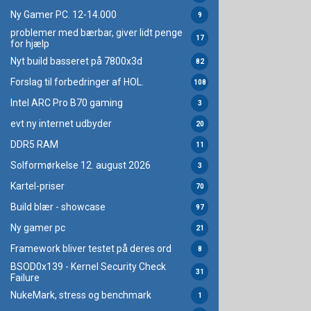
Ny Gamer PC. 12-14.000
9
problemer med bærbar, giver lidt penge
17
for hjælp
Nyt build basseret på 7800x3d
82
Forslag til forbedringer af HOL.
108
Intel ARC Pro B70 gaming
3
evt ny internet udbyder
20
DDR5 RAM
11
Solformørkelse 12. august 2026
3
Kartel-priser
70
Build blær - showcase
97
Ny gamer pc
21
Framework bliver testet på deres ord
8
BSOD0x139 - Kernel Security Check
31
Failure
NukeMark, stress og benchmark
1