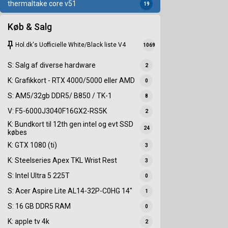
thermaltake core v51
19
Køb & Salg
keep
Hol.dk's Uofficielle White/Black liste V4
1069
S: Salg af diverse hardware
2
K: Grafikkort - RTX 4000/5000 eller AMD
0
S: AM5/32gb DDR5/ B850 / TK-1
8
V: F5-6000J3040F16GX2-RS5K
2
K: Bundkort til 12th gen intel og evt SSD
24
købes
K: GTX 1080 (ti)
3
K: Steelseries Apex TKL Wrist Rest
3
S: Intel Ultra 5 225T
0
S: Acer Aspire Lite AL14-32P-C0HG 14"
1
S: 16 GB DDR5 RAM
0
K: apple tv 4k
2