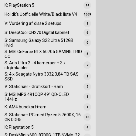
K: PlayStation 5
14
Hol.dk's Uofficielle White/Black liste V4
1069
V: Vurdering af disse 2 setups
1
S: DeepCool CH270 Digital kabinet
6
S: Samsung Galaxy S22 Ultra 512GB
0
Hvid
S: MSI GeForce RTX 5070ti GAMING TRIO
8
OC
S: Arlo Ultra 2 - 4 kameraer + 3 x
2
strømkabler
S: 4 x Seagate Nytro 3332 3,84 TB SAS
1
SSD
V: Stationær - Grafikkort - Ram
7
S: MSI MPG 491CQP 49" QD-OLED
1
144Hz
K: AM4 bundkort+ram
1
S: Stationær PC med Ryzen 5 7600X, 16
16
GB DDR5
K: Playstation 5
4
S: DeskMini x600, 8700G, 1TB NVMe, 32