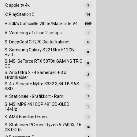
K: apple tv 4k
2
K: PlayStation 5
14
Hol.dk's Uofficielle White/Black liste V4
1069
V: Vurdering af disse 2 setups
1
S: DeepCool CH270 Digital kabinet
6
S: Samsung Galaxy S22 Ultra 512GB
0
Hvid
S: MSI GeForce RTX 5070ti GAMING TRIO
8
OC
S: Arlo Ultra 2 - 4 kameraer + 3 x
2
strømkabler
S: 4 x Seagate Nytro 3332 3,84 TB SAS
1
SSD
V: Stationær - Grafikkort - Ram
7
S: MSI MPG 491CQP 49" QD-OLED
1
144Hz
K: AM4 bundkort+ram
1
S: Stationær PC med Ryzen 5 7600X, 16
16
GB DDR5