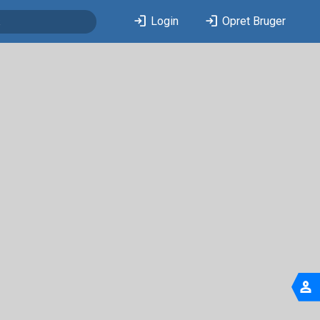
login
login
Login
Opret Bruger
person