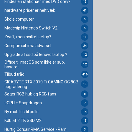
Findes en stationær med DVD drev?
13
hardware priser er helt væk
41
Skole computer
5
Modchip Nintendo Switch V2
5
Zwift, men hvilket setup?
13
Compumail rma advarsel
24
Upgrade af ssd på lenovo laptop ?
12
Office til macOS som ikke er sub.
12
baseret
Tilbud tråd
416
GIGABYTE RTX 3070 Ti GAMING OC 8GB
13
opgradering
Søger RGB hub og RGB fans
0
eGPU + Snapdragon
7
Ny mobilos til polle
14
Køb af 2 TB SSD M2
15
Hurtig Corsair RMA Service - Ram
3