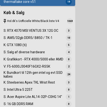
thermaltake core v51
19
Køb & Salg
keep
Hol.dk's Uofficielle White/Black liste V4
1069
S: RTX 4070 MSI VENTUS 3X 12G OC
3
S: AM5/32gb DDR5/ B850 / TK-1
10
K: GTX 1080 (ti)
5
S: Salg af diverse hardware
4
K: Grafikkort - RTX 4000/5000 eller AMD
0
V: F5-6000J3040F16GX2-RS5K
2
K: Bundkort til 12th gen intel og evt SSD
24
købes
K: Steelseries Apex TKL Wrist Rest
3
S: Intel Ultra 5 225T
0
S: Acer Aspire Lite AL14-32P-C0HG 14"
1
S: 16 GB DDR5 RAM
0