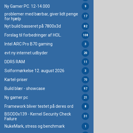
Ny Gamer PC. 12-14.000
9
problemer med bærbar, giver lidt penge
17
for hjælp
Nyt build basseret på 7800x3d
82
Forslag til forbedringer af HOL.
108
Intel ARC Pro B70 gaming
3
evt ny internet udbyder
20
DDR5 RAM
11
Solformørkelse 12. august 2026
3
Kartel-priser
70
Build blær - showcase
97
Ny gamer pc
21
Framework bliver testet på deres ord
8
BSOD0x139 - Kernel Security Check
31
Failure
NukeMark, stress og benchmark
1