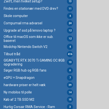
Zwift, men hvilket setup?
13
Findes en stationær med DVD drev?
11
Skole computer
4
Compumail rma advarsel
24
Upgrade af ssd på lenovo laptop ?
12
Office til macOS som ikke er sub.
12
baseret
Modchip Nintendo Switch V2
4
Tilbud tråd
416
GIGABYTE RTX 3070 Ti GAMING OC 8GB
13
opgradering
Søger RGB hub og RGB fans
0
eGPU + Snapdragon
7
hardware priser er helt væk
39
Ny mobilos til polle
14
Køb af 2 TB SSD M2
15
Hurtig Corsair RMA Service - Ram
3