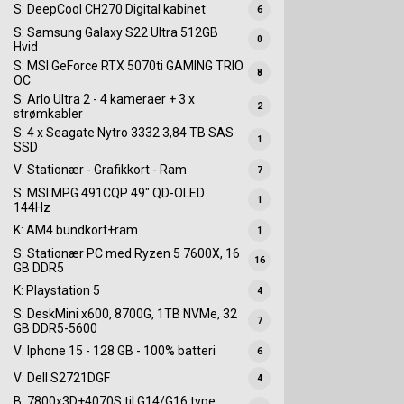
S: DeepCool CH270 Digital kabinet
6
S: Samsung Galaxy S22 Ultra 512GB
0
Hvid
S: MSI GeForce RTX 5070ti GAMING TRIO
8
OC
S: Arlo Ultra 2 - 4 kameraer + 3 x
2
strømkabler
S: 4 x Seagate Nytro 3332 3,84 TB SAS
1
SSD
V: Stationær - Grafikkort - Ram
7
S: MSI MPG 491CQP 49" QD-OLED
1
144Hz
K: AM4 bundkort+ram
1
S: Stationær PC med Ryzen 5 7600X, 16
16
GB DDR5
K: Playstation 5
4
S: DeskMini x600, 8700G, 1TB NVMe, 32
7
GB DDR5-5600
V: Iphone 15 - 128 GB - 100% batteri
6
V: Dell S2721DGF
4
B: 7800x3D+4070S til G14/G16 type