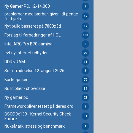
Ny Gamer PC. 12-14.000
9
problemer med bærbar, giver lidt penge
17
for hjælp
Nyt build basseret på 7800x3d
82
Forslag til forbedringer af HOL.
108
Intel ARC Pro B70 gaming
3
evt ny internet udbyder
20
DDR5 RAM
11
Solformørkelse 12. august 2026
3
Kartel-priser
70
Build blær - showcase
97
Ny gamer pc
21
Framework bliver testet på deres ord
8
BSOD0x139 - Kernel Security Check
31
Failure
NukeMark, stress og benchmark
1