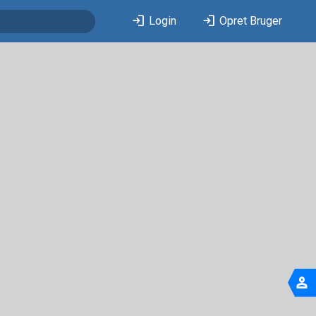
login
login
Login
Opret Bruger
person