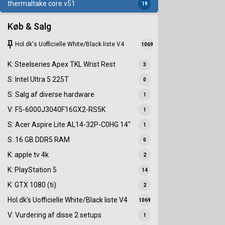
thermaltake core v51
19
Køb & Salg
keep
Hol.dk's Uofficielle White/Black liste V4
1069
K: Steelseries Apex TKL Wrist Rest
3
S: Intel Ultra 5 225T
0
S: Salg af diverse hardware
1
V: F5-6000J3040F16GX2-RS5K
1
S: Acer Aspire Lite AL14-32P-C0HG 14"
1
S: 16 GB DDR5 RAM
0
K: apple tv 4k
2
K: PlayStation 5
14
K: GTX 1080 (ti)
2
Hol.dk's Uofficielle White/Black liste V4
1069
V: Vurdering af disse 2 setups
1