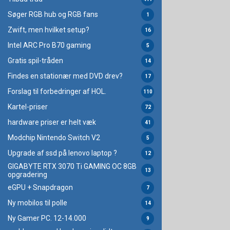
Søger RGB hub og RGB fans
1
Zwift, men hvilket setup?
16
Intel ARC Pro B70 gaming
5
Gratis spil-tråden
14
Findes en stationær med DVD drev?
17
Forslag til forbedringer af HOL.
110
Kartel-priser
72
hardware priser er helt væk
41
Modchip Nintendo Switch V2
5
Upgrade af ssd på lenovo laptop ?
12
GIGABYTE RTX 3070 Ti GAMING OC 8GB
13
opgradering
eGPU + Snapdragon
7
Ny mobilos til polle
14
Ny Gamer PC. 12-14.000
9