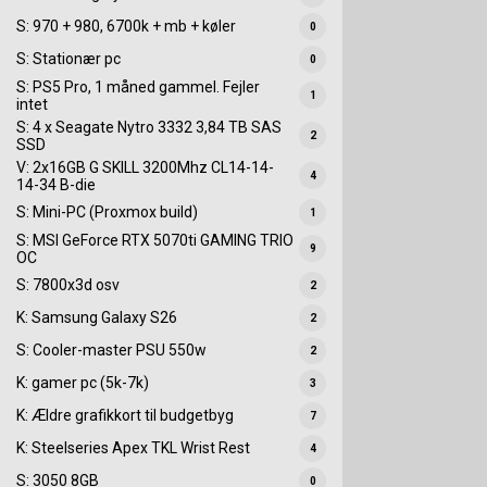
S: 970 + 980, 6700k + mb + køler
0
S: Stationær pc
0
S: PS5 Pro, 1 måned gammel. Fejler
1
intet
S: 4 x Seagate Nytro 3332 3,84 TB SAS
2
SSD
V: 2x16GB G SKILL 3200Mhz CL14-14-
4
14-34 B-die
S: Mini-PC (Proxmox build)
1
S: MSI GeForce RTX 5070ti GAMING TRIO
9
OC
S: 7800x3d osv
2
K: Samsung Galaxy S26
2
S: Cooler-master PSU 550w
2
K: gamer pc (5k-7k)
3
K: Ældre grafikkort til budgetbyg
7
K: Steelseries Apex TKL Wrist Rest
4
S: 3050 8GB
0