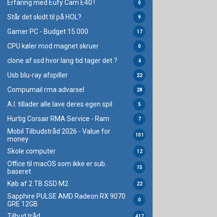
Erfaring med Eufy Cam E40 !
0
Står det skidt til på HOL?
9
Gamer PC - Budget 15.000
17
CPU køler mod magnet skruer
0
clone af ssd hvor lang tid tager det ?
4
Usb blu-ray afspiller
22
Compumail rma advarsel
28
A.I. tillader alle lave deres egen spil
5
Hurtig Corsair RMA Service - Ram
7
Mobil Tilbudstråd 2026 - Value for
101
money
Skole computer
12
Office til macOS som ikke er sub.
15
baseret
Køb af 2 TB SSD M2
22
Sapphire PULSE AMD Radeon RX 9070
0
GRE 12GB
Tilbud tråd
417