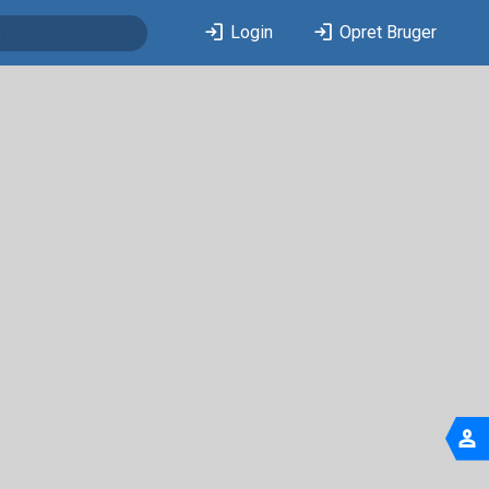
login
login
Login
Opret Bruger
person