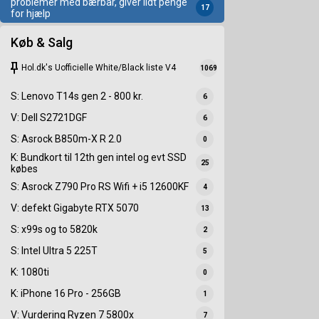
problemer med bærbar, giver lidt penge
17
for hjælp
Køb & Salg
keep
Hol.dk's Uofficielle White/Black liste V4
1069
S: Lenovo T14s gen 2 - 800 kr.
6
V: Dell S2721DGF
6
S: Asrock B850m-X R 2.0
0
K: Bundkort til 12th gen intel og evt SSD
25
købes
S: Asrock Z790 Pro RS Wifi + i5 12600KF
4
V: defekt Gigabyte RTX 5070
13
S: x99s og to 5820k
2
S: Intel Ultra 5 225T
5
K: 1080ti
0
K: iPhone 16 Pro - 256GB
1
V: Vurdering Ryzen 7 5800x
7