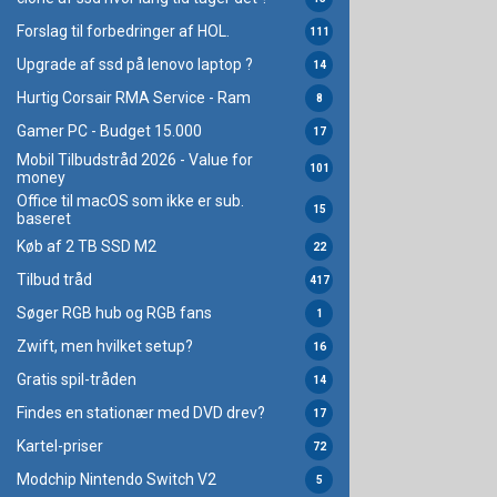
Forslag til forbedringer af HOL.
111
Upgrade af ssd på lenovo laptop ?
14
Hurtig Corsair RMA Service - Ram
8
Gamer PC - Budget 15.000
17
Mobil Tilbudstråd 2026 - Value for
101
money
Office til macOS som ikke er sub.
15
baseret
Køb af 2 TB SSD M2
22
Tilbud tråd
417
Søger RGB hub og RGB fans
1
Zwift, men hvilket setup?
16
Gratis spil-tråden
14
Findes en stationær med DVD drev?
17
Kartel-priser
72
Modchip Nintendo Switch V2
5