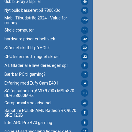
Usb blu-ray afspiller
46
Nyt build basseret på 7800x3d
90
Mobil Tilbudstråd 2024 - Value for
192
money
Skole computer
15
hardware priser er helt væk
42
Står det skidt til på HOL?
32
CPU køler mod magnet skruer
22
A.I. tillader alle lave deres egen spil
9
Bærbar PC til gaming?
7
Erfaring med Eufy Cam E40 !
4
Så for satan da ,AMD 9700x MSI x870
119
DDR5 8000MHZ
Compumail rma advarsel
30
Sapphire PULSE AMD Radeon RX 9070
5
GRE 12GB
Intel ARC Pro B70 gaming
8
clone af ssd hvor lang tid tager det ?
15