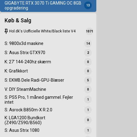
GIGABYTE RTX 3070 Ti GAMING OC 8GB
13
opgradering
Køb & Salg
keep
Hol.dk's Uofficielle White/Black liste V4
1071
S: 9800x3d maskine
14
S: Asus Strix GTX970
2
K: 27' 144-240hz skærm
0
K: Grafikkort
0
S: EKWB Dele Radi-GPU-Blæser
5
V: DIY SteamMachine
0
S: PS5 Pro, 1 måned gammel. Fejler
1
intet
S: Asrock B850m-X R 2.0
1
K: LGA1200 Bundkort
0
(Z490/Z590/B560)
S: Asus Strix 1080
1