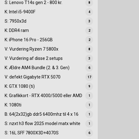
S: Lenovo T14s gen 2 - 800 kr.
8
K: Intel i5-9400F
4
S: 7950x3d
3
K: DDR4 ram
2
K: iPhone 16 Pro - 256GB
2
V: Vurdering Ryzen 7 5800x
8
V: Vurdering af disse 2 setups
3
K: Ældre AM4 Bundle (2. & 3. Gen)
6
V: defekt Gigabyte RTX 5070
17
K: GTX 1080 (ti)
9
K: Grafikkort - RTX 4000/5000 eller AMD
1
K: 1080ti
1
B: 64(2x32)gb ddr5 6400mhz til 4 x 16
1
S: nzxt h3 flow 2025 model matx white
1
S: 16L SFF 7800X3D+4070S
6