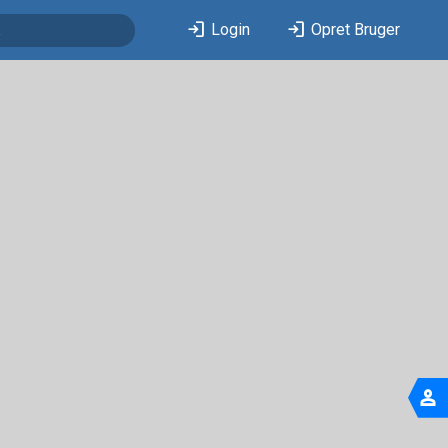
login
login
Login
Opret Bruger
person