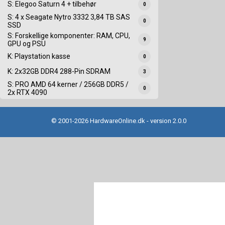
S: Elegoo Saturn 4 + tilbehør
0
S: 4 x Seagate Nytro 3332 3,84 TB SAS
0
SSD
S: Forskellige komponenter: RAM, CPU,
9
GPU og PSU
K: Playstation kasse
0
K: 2x32GB DDR4 288-Pin SDRAM
3
S: PRO AMD 64 kerner / 256GB DDR5 /
0
2x RTX 4090
© 2001-2026 HardwareOnline.dk - version 2.0.0