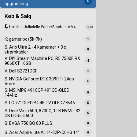
6
opgradering
Køb & Salg
keep
Hol.dk's Uofficielle White/Black liste V4
1068
K: gamer pc (5k-7k)
1
S: Arlo Ultra 2 - 4 kameraer + 3 x
0
strømkabler
V: DIY Steam Machine PC, R5 7500F, RX
4
9060XT 16GB
V: Dell S2721DGF
2
S: NVIDIA GeForce RTX 3090 Ti 24gb
6
Vram
S: MSI MPG 491CQP 49" QD-OLED
0
144Hz
S: LG 77" OLED B4 4K TV OLED77B46
5
S: DeskMini x600, 8700G, 1TB NVMe, 32
5
GB DDR5-5600
S: EVGA 750 BQ 80 PLUS
0
S: Acer Aspire Lite AL14-32P-C0HG 14"
0