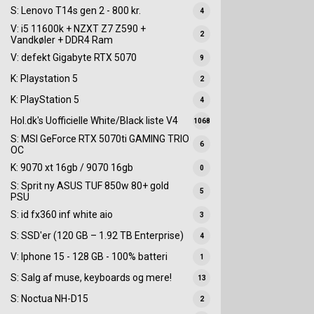
S: Lenovo T14s gen 2 - 800 kr.
4
V: i5 11600k + NZXT Z7 Z590 +
2
Vandkøler + DDR4 Ram
V: defekt Gigabyte RTX 5070
9
K: Playstation 5
2
K: PlayStation 5
4
Hol.dk's Uofficielle White/Black liste V4
1068
S: MSI GeForce RTX 5070ti GAMING TRIO
6
OC
K: 9070 xt 16gb / 9070 16gb
0
S: Sprit ny ASUS TUF 850w 80+ gold
5
PSU
S: id fx360 inf white aio
3
S: SSD'er (120 GB – 1.92 TB Enterprise)
4
V: Iphone 15 - 128 GB - 100% batteri
1
S: Salg af muse, keyboards og mere!
13
S: Noctua NH-D15
2