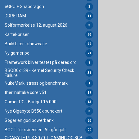
eGPU + Snapdragon
3
DDR5 RAM
11
Solformørkelse 12. august 2026
3
Kartel-priser
70
Build blær - showcase
97
Ny gamer pc
21
Framework bliver testet på deres ord
8
BSOD0x139 - Kernel Security Check
31
Failure
NukeMark, stress og benchmark
1
thermaltake core v51
19
Gamer PC - Budget 15.000
13
Nye Gigabyte B550x bundkort
3
Søger en god powerbank
26
BOOT for sørensen. Alt går galt
22
GIGABYTE RTX 3070 Ti GAMING OC 8GB