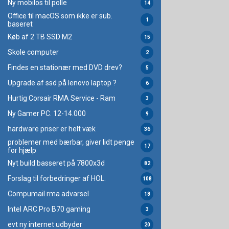
Ny mobilos til polle
14
Office til macOS som ikke er sub.
1
baseret
Køb af 2 TB SSD M2
15
Skole computer
2
Findes en stationær med DVD drev?
5
Upgrade af ssd på lenovo laptop ?
6
Hurtig Corsair RMA Service - Ram
3
Ny Gamer PC. 12-14.000
9
hardware priser er helt væk
36
problemer med bærbar, giver lidt penge
17
for hjælp
Nyt build basseret på 7800x3d
82
Forslag til forbedringer af HOL.
108
Compumail rma advarsel
18
Intel ARC Pro B70 gaming
3
evt ny internet udbyder
20