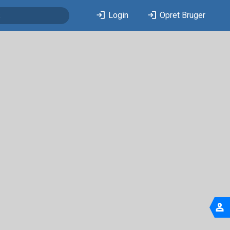
login
login
Login
Opret Bruger
person