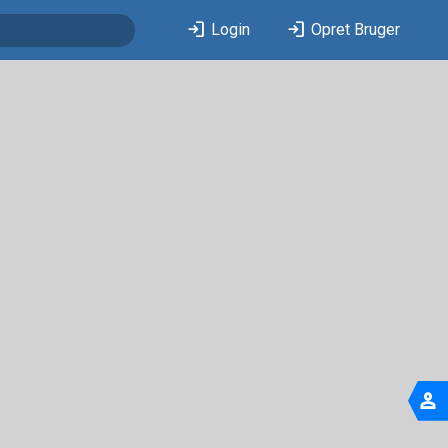
login
login
Login
Opret Bruger
person