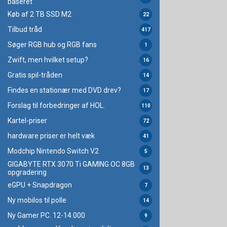
baseret
Køb af 2 TB SSD M2
22
Tilbud tråd
417
Søger RGB hub og RGB fans
1
Zwift, men hvilket setup?
16
Gratis spil-tråden
14
Findes en stationær med DVD drev?
17
Forslag til forbedringer af HOL.
110
Kartel-priser
72
hardware priser er helt væk
41
Modchip Nintendo Switch V2
5
GIGABYTE RTX 3070 Ti GAMING OC 8GB
13
opgradering
eGPU + Snapdragon
7
Ny mobilos til polle
14
Ny Gamer PC. 12-14.000
9