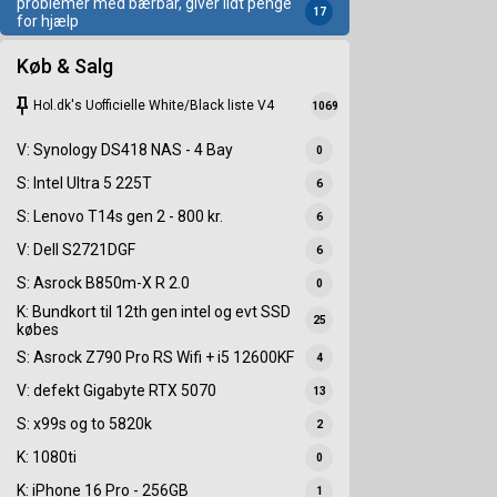
problemer med bærbar, giver lidt penge
17
for hjælp
Køb & Salg
keep
Hol.dk's Uofficielle White/Black liste V4
1069
V: Synology DS418 NAS - 4 Bay
0
S: Intel Ultra 5 225T
6
S: Lenovo T14s gen 2 - 800 kr.
6
V: Dell S2721DGF
6
S: Asrock B850m-X R 2.0
0
K: Bundkort til 12th gen intel og evt SSD
25
købes
S: Asrock Z790 Pro RS Wifi + i5 12600KF
4
V: defekt Gigabyte RTX 5070
13
S: x99s og to 5820k
2
K: 1080ti
0
K: iPhone 16 Pro - 256GB
1