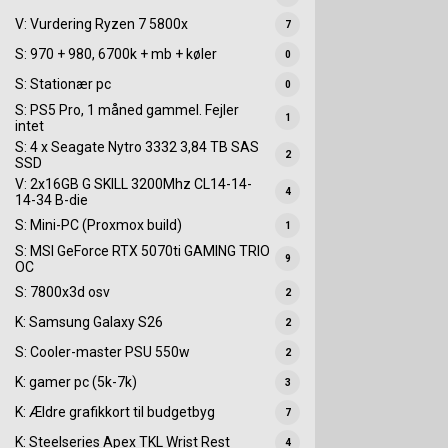
V: Vurdering Ryzen 7 5800x
7
S: 970 + 980, 6700k + mb + køler
0
S: Stationær pc
0
S: PS5 Pro, 1 måned gammel. Fejler
1
intet
S: 4 x Seagate Nytro 3332 3,84 TB SAS
2
SSD
V: 2x16GB G SKILL 3200Mhz CL14-14-
4
14-34 B-die
S: Mini-PC (Proxmox build)
1
S: MSI GeForce RTX 5070ti GAMING TRIO
9
OC
S: 7800x3d osv
2
K: Samsung Galaxy S26
2
S: Cooler-master PSU 550w
2
K: gamer pc (5k-7k)
3
K: Ældre grafikkort til budgetbyg
7
K: Steelseries Apex TKL Wrist Rest
4