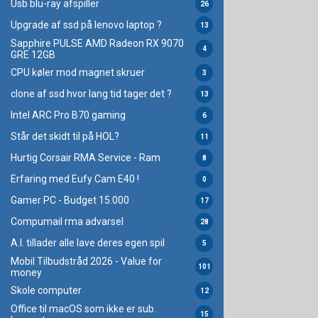
Usb blu-ray afspiller
26
Upgrade af ssd på lenovo laptop ?
13
Sapphire PULSE AMD Radeon RX 9070
4
GRE 12GB
CPU køler mod magnet skruer
3
clone af ssd hvor lang tid tager det ?
13
Intel ARC Pro B70 gaming
6
Står det skidt til på HOL?
11
Hurtig Corsair RMA Service - Ram
8
Erfaring med Eufy Cam E40 !
0
Gamer PC - Budget 15.000
17
Compumail rma advarsel
28
A.I. tillader alle lave deres egen spil
5
Mobil Tilbudstråd 2026 - Value for
101
money
Skole computer
12
Office til macOS som ikke er sub.
15