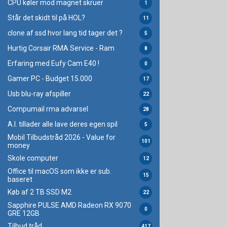
CPU køler mod magnet skruer
1
Står det skidt til på HOL?
11
clone af ssd hvor lang tid tager det ?
5
Hurtig Corsair RMA Service - Ram
8
Erfaring med Eufy Cam E40 !
0
Gamer PC - Budget 15.000
17
Usb blu-ray afspiller
22
Compumail rma advarsel
28
A.I. tillader alle lave deres egen spil
5
Mobil Tilbudstråd 2026 - Value for
101
money
Skole computer
12
Office til macOS som ikke er sub.
15
baseret
Køb af 2 TB SSD M2
22
Sapphire PULSE AMD Radeon RX 9070
0
GRE 12GB
Tilbud tråd
417