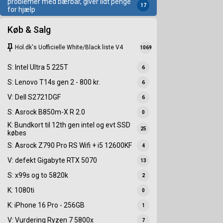
problemer med bærbar, giver lidt penge
17
for hjælp
Køb & Salg
keep
Hol.dk's Uofficielle White/Black liste V4
1069
S: Intel Ultra 5 225T
6
S: Lenovo T14s gen 2 - 800 kr.
6
V: Dell S2721DGF
6
S: Asrock B850m-X R 2.0
0
K: Bundkort til 12th gen intel og evt SSD
25
købes
S: Asrock Z790 Pro RS Wifi + i5 12600KF
4
V: defekt Gigabyte RTX 5070
13
S: x99s og to 5820k
2
K: 1080ti
0
K: iPhone 16 Pro - 256GB
1
V: Vurdering Ryzen 7 5800x
7