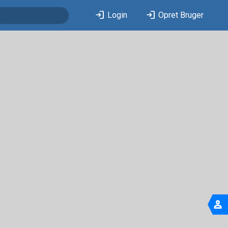
login
login
Login
Opret Bruger
person