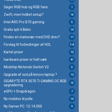
Søger RGB hub og RGB fans
1
Zwift, men hvilket setup?
16
Intel ARC Pro B70 gaming
5
Gratis spil-tråden
14
Findes en stationær med DVD drev?
17
Forslag til forbedringer af HOL.
110
Kartel-priser
72
hardware priser er helt væk
41
Modchip Nintendo Switch V2
5
Upgrade af ssd på lenovo laptop ?
12
GIGABYTE RTX 3070 Ti GAMING OC 8GB
13
opgradering
eGPU + Snapdragon
7
Ny mobilos til polle
14
Ny Gamer PC. 12-14.000
9