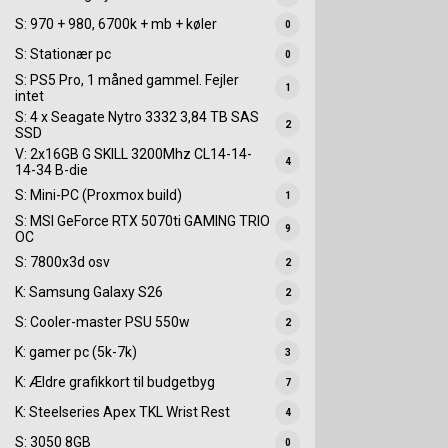
S: 970 + 980, 6700k + mb + køler
0
S: Stationær pc
0
S: PS5 Pro, 1 måned gammel. Fejler
1
intet
S: 4 x Seagate Nytro 3332 3,84 TB SAS
2
SSD
V: 2x16GB G SKILL 3200Mhz CL14-14-
4
14-34 B-die
S: Mini-PC (Proxmox build)
1
S: MSI GeForce RTX 5070ti GAMING TRIO
9
OC
S: 7800x3d osv
2
K: Samsung Galaxy S26
2
S: Cooler-master PSU 550w
2
K: gamer pc (5k-7k)
3
K: Ældre grafikkort til budgetbyg
7
K: Steelseries Apex TKL Wrist Rest
4
S: 3050 8GB
0