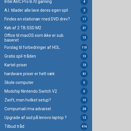
Intel ARC Pro B70 gaming
4
A.I. tillader alle lave deres egen spil
2
Findes en stationær med DVD drev?
17
Køb af 2 TB SSD M2
21
Office til macOS som ikke er sub.
13
baseret
Forslag til forbedringer af HOL.
110
Gratis spil-tråden
13
Kartel-priser
72
hardware priser er helt væk
41
Skole computer
5
Modchip Nintendo Switch V2
5
Zwift, men hvilket setup?
13
Compumail rma advarsel
24
Upgrade af ssd på lenovo laptop ?
12
Tilbud tråd
416