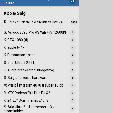
31
Failure
Køb & Salg
keep
Hol.dk's Uofficielle White/Black liste V4
1069
S: Asrock Z790 Pro RS Wifi + i5 12600KF
1
K: GTX 1080 (ti)
6
K: apple tv 4k
4
K: Playstation kasse
2
S: Intel Ultra 5 225T
1
K: Ældre grafikkort til budgetbyg
1
S: Salg af diverse hardware
5
V: Pris på msi slim 4070 ti super 16 gb
4
B: XFX Radeon Pro Duo Fiji X2
0
K: 24-27” Skærm min. 240hz
2
S: Arlo Ultra 2 - 4 kameraer + 3 x
4
strømkabler