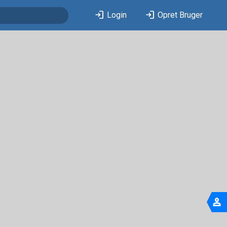
login
login
Login
Opret Bruger
person