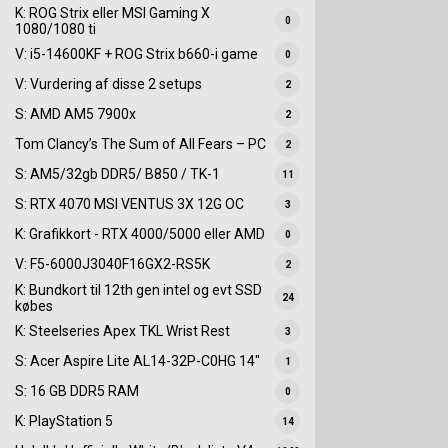
K: ROG Strix eller MSI Gaming X
0
1080/1080 ti
V: i5-14600KF + ROG Strix b660-i game
0
V: Vurdering af disse 2 setups
2
S: AMD AM5 7900x
2
Tom Clancy’s The Sum of All Fears – PC
2
S: AM5/32gb DDR5/ B850 / TK-1
11
S: RTX 4070 MSI VENTUS 3X 12G OC
3
K: Grafikkort - RTX 4000/5000 eller AMD
0
V: F5-6000J3040F16GX2-RS5K
2
K: Bundkort til 12th gen intel og evt SSD
24
købes
K: Steelseries Apex TKL Wrist Rest
3
S: Acer Aspire Lite AL14-32P-C0HG 14"
1
S: 16 GB DDR5 RAM
0
K: PlayStation 5
14