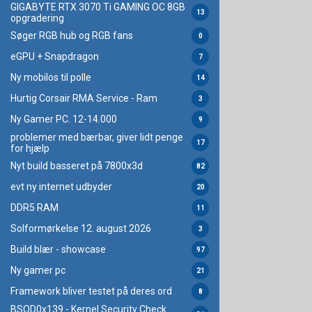
GIGABYTE RTX 3070 Ti GAMING OC 8GB
13
opgradering
Søger RGB hub og RGB fans
0
eGPU + Snapdragon
7
Ny mobilos til polle
14
Hurtig Corsair RMA Service - Ram
3
Ny Gamer PC. 12-14.000
9
problemer med bærbar, giver lidt penge
17
for hjælp
Nyt build basseret på 7800x3d
82
evt ny internet udbyder
20
DDR5 RAM
11
Solformørkelse 12. august 2026
3
Build blær - showcase
97
Ny gamer pc
21
Framework bliver testet på deres ord
8
BSOD0x139 - Kernel Security Check