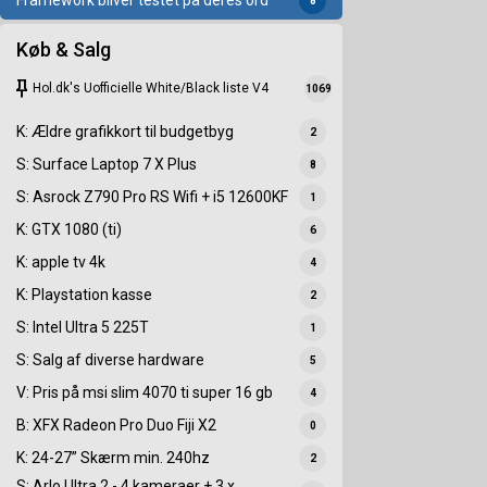
Framework bliver testet på deres ord
8
Køb & Salg
keep
Hol.dk's Uofficielle White/Black liste V4
1069
K: Ældre grafikkort til budgetbyg
2
S: Surface Laptop 7 X Plus
8
S: Asrock Z790 Pro RS Wifi + i5 12600KF
1
K: GTX 1080 (ti)
6
K: apple tv 4k
4
K: Playstation kasse
2
S: Intel Ultra 5 225T
1
S: Salg af diverse hardware
5
V: Pris på msi slim 4070 ti super 16 gb
4
B: XFX Radeon Pro Duo Fiji X2
0
K: 24-27” Skærm min. 240hz
2
S: Arlo Ultra 2 - 4 kameraer + 3 x