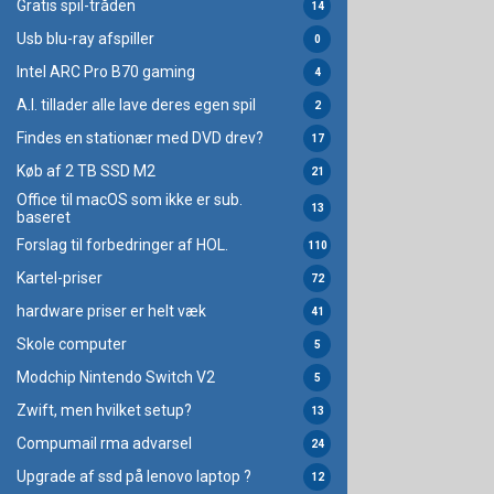
Gratis spil-tråden
14
Usb blu-ray afspiller
0
Intel ARC Pro B70 gaming
4
A.I. tillader alle lave deres egen spil
2
Findes en stationær med DVD drev?
17
Køb af 2 TB SSD M2
21
Office til macOS som ikke er sub.
13
baseret
Forslag til forbedringer af HOL.
110
Kartel-priser
72
hardware priser er helt væk
41
Skole computer
5
Modchip Nintendo Switch V2
5
Zwift, men hvilket setup?
13
Compumail rma advarsel
24
Upgrade af ssd på lenovo laptop ?
12