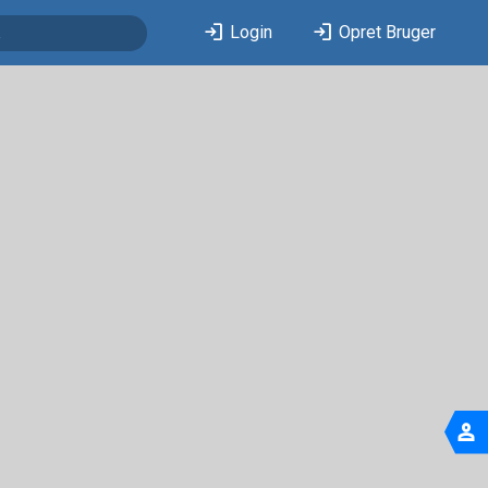
login
login
Login
Opret Bruger
person