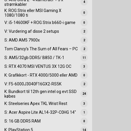
4
strømkabler
K: ROG Strix eller MSI Gaming X
0
1080/1080 ti
V: i5-14600KF + ROG Strix b660-i game
0
V: Vurdering af disse 2 setups
2
S: AMD AM5 7900x
2
Tom Clancy’s The Sum of All Fears – PC
2
S: AM5/32gb DDR5/ B850 / TK-1
11
S: RTX 4070 MSI VENTUS 3X 12G OC
3
K: Grafikkort - RTX 4000/5000 eller AMD
0
V: F5-6000J3040F16GX2-RS5K
2
K: Bundkort til 12th gen intel og evt SSD
24
købes
K: Steelseries Apex TKL Wrist Rest
3
S: Acer Aspire Lite AL14-32P-C0HG 14"
1
S: 16 GB DDR5 RAM
0
K: PlayStation 5
14