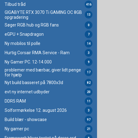
Tilbud tråd
416
GIGABYTE RTX 3070 Ti GAMING OC 8GB
13
opgradering
Søger RGB hub og RGB fans
0
eGPU + Snapdragon
7
Ny mobilos til polle
14
Hurtig Corsair RMA Service - Ram
3
Ny Gamer PC. 12-14.000
9
problemer med bærbar, giver lidt penge
17
for hjælp
Nyt build basseret på 7800x3d
82
evt ny internet udbyder
20
DDR5 RAM
11
Solformørkelse 12. august 2026
3
Build blær - showcase
97
Ny gamer pc
21