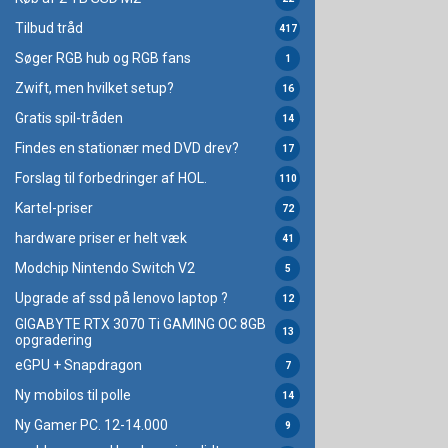
Tilbud tråd
417
Søger RGB hub og RGB fans
1
Zwift, men hvilket setup?
16
Gratis spil-tråden
14
Findes en stationær med DVD drev?
17
Forslag til forbedringer af HOL.
110
Kartel-priser
72
hardware priser er helt væk
41
Modchip Nintendo Switch V2
5
Upgrade af ssd på lenovo laptop ?
12
GIGABYTE RTX 3070 Ti GAMING OC 8GB
13
opgradering
eGPU + Snapdragon
7
Ny mobilos til polle
14
Ny Gamer PC. 12-14.000
9