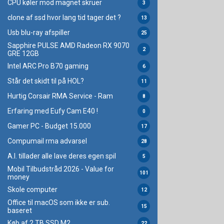
CPU køler mod magnet skruer
3
clone af ssd hvor lang tid tager det ?
13
Usb blu-ray afspiller
25
Sapphire PULSE AMD Radeon RX 9070
2
GRE 12GB
Intel ARC Pro B70 gaming
6
Står det skidt til på HOL?
11
Hurtig Corsair RMA Service - Ram
8
Erfaring med Eufy Cam E40 !
0
Gamer PC - Budget 15.000
17
Compumail rma advarsel
28
A.I. tillader alle lave deres egen spil
5
Mobil Tilbudstråd 2026 - Value for
101
money
Skole computer
12
Office til macOS som ikke er sub.
15
baseret
Køb af 2 TB SSD M2
22