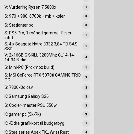
V: Vurdering Ryzen 7 5800x
7
S: 970 + 980, 6700k + mb + køler
0
S: Stationær pc
0
S: PS5 Pro, 1 måned gammel. Fejler
1
intet
S: 4 x Seagate Nytro 3332 3,84 TB SAS
2
SSD
V: 2x16GB G SKILL 3200Mhz CL14-14-
4
14-34 B-die
S: Mini-PC (Proxmox build)
1
S: MSI GeForce RTX 5070ti GAMING TRIO
9
OC
S: 7800x3d osv
2
K: Samsung Galaxy S26
2
S: Cooler-master PSU 550w
2
K: gamer pc (5k-7k)
3
K: Ældre grafikkort til budgetbyg
7
K: Steelseries Apex TKL Wrist Rest
4