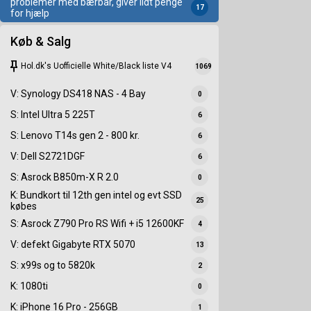
problemer med bærbar, giver lidt penge
17
for hjælp
Køb & Salg
keep
Hol.dk's Uofficielle White/Black liste V4
1069
V: Synology DS418 NAS - 4 Bay
0
S: Intel Ultra 5 225T
6
S: Lenovo T14s gen 2 - 800 kr.
6
V: Dell S2721DGF
6
S: Asrock B850m-X R 2.0
0
K: Bundkort til 12th gen intel og evt SSD
25
købes
S: Asrock Z790 Pro RS Wifi + i5 12600KF
4
V: defekt Gigabyte RTX 5070
13
S: x99s og to 5820k
2
K: 1080ti
0
K: iPhone 16 Pro - 256GB
1