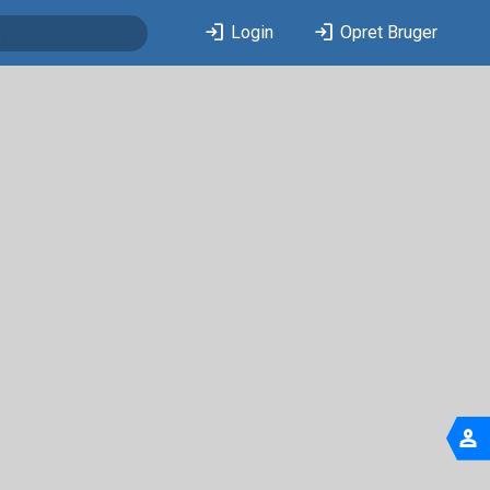
login
login
Login
Opret Bruger
person