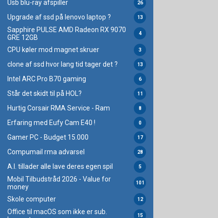
Usb blu-ray afspiller
26
Upgrade af ssd på lenovo laptop ?
13
Sapphire PULSE AMD Radeon RX 9070
4
GRE 12GB
CPU køler mod magnet skruer
3
clone af ssd hvor lang tid tager det ?
13
Intel ARC Pro B70 gaming
6
Står det skidt til på HOL?
11
Hurtig Corsair RMA Service - Ram
8
Erfaring med Eufy Cam E40 !
0
Gamer PC - Budget 15.000
17
Compumail rma advarsel
28
A.I. tillader alle lave deres egen spil
5
Mobil Tilbudstråd 2026 - Value for
101
money
Skole computer
12
Office til macOS som ikke er sub.
15