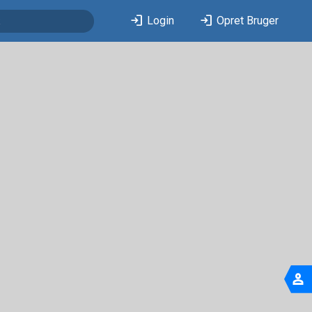
login
login
Login
Opret Bruger
person