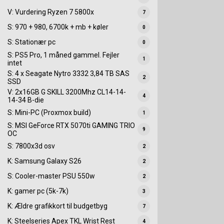
V: Vurdering Ryzen 7 5800x
7
S: 970 + 980, 6700k + mb + køler
0
S: Stationær pc
0
S: PS5 Pro, 1 måned gammel. Fejler
1
intet
S: 4 x Seagate Nytro 3332 3,84 TB SAS
2
SSD
V: 2x16GB G SKILL 3200Mhz CL14-14-
4
14-34 B-die
S: Mini-PC (Proxmox build)
1
S: MSI GeForce RTX 5070ti GAMING TRIO
9
OC
S: 7800x3d osv
2
K: Samsung Galaxy S26
2
S: Cooler-master PSU 550w
2
K: gamer pc (5k-7k)
3
K: Ældre grafikkort til budgetbyg
7
K: Steelseries Apex TKL Wrist Rest
4