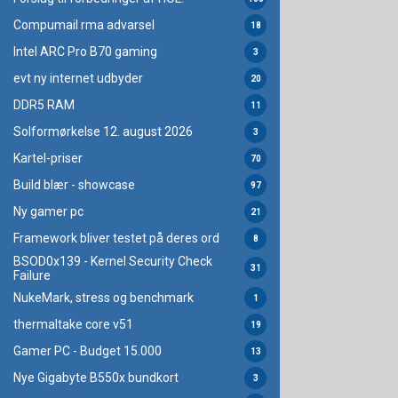
Compumail rma advarsel
18
Intel ARC Pro B70 gaming
3
evt ny internet udbyder
20
DDR5 RAM
11
Solformørkelse 12. august 2026
3
Kartel-priser
70
Build blær - showcase
97
Ny gamer pc
21
Framework bliver testet på deres ord
8
BSOD0x139 - Kernel Security Check
31
Failure
NukeMark, stress og benchmark
1
thermaltake core v51
19
Gamer PC - Budget 15.000
13
Nye Gigabyte B550x bundkort
3