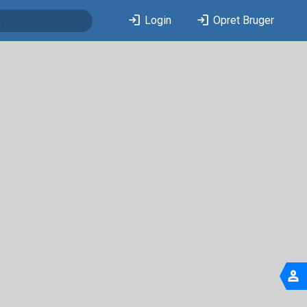
login
login
Login
Opret Bruger
person