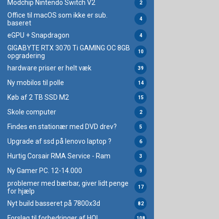
Modchip Nintendo Switch V2
2
Office til macOS som ikke er sub.
4
baseret
eGPU + Snapdragon
4
GIGABYTE RTX 3070 Ti GAMING OC 8GB
10
opgradering
hardware priser er helt væk
39
Ny mobilos til polle
14
Køb af 2 TB SSD M2
15
Skole computer
2
Findes en stationær med DVD drev?
5
Upgrade af ssd på lenovo laptop ?
6
Hurtig Corsair RMA Service - Ram
3
Ny Gamer PC. 12-14.000
9
problemer med bærbar, giver lidt penge
17
for hjælp
Nyt build basseret på 7800x3d
82
Forslag til forbedringer af HOL.
108