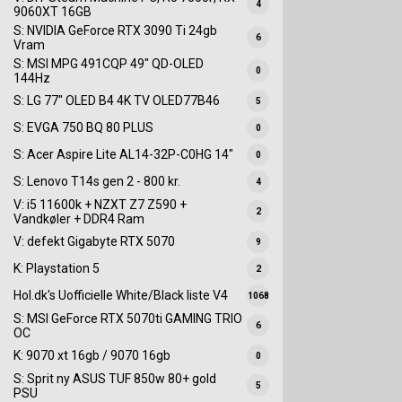
4
9060XT 16GB
S: NVIDIA GeForce RTX 3090 Ti 24gb
6
Vram
S: MSI MPG 491CQP 49" QD-OLED
0
144Hz
S: LG 77" OLED B4 4K TV OLED77B46
5
S: EVGA 750 BQ 80 PLUS
0
S: Acer Aspire Lite AL14-32P-C0HG 14"
0
S: Lenovo T14s gen 2 - 800 kr.
4
V: i5 11600k + NZXT Z7 Z590 +
2
Vandkøler + DDR4 Ram
V: defekt Gigabyte RTX 5070
9
K: Playstation 5
2
Hol.dk's Uofficielle White/Black liste V4
1068
S: MSI GeForce RTX 5070ti GAMING TRIO
6
OC
K: 9070 xt 16gb / 9070 16gb
0
S: Sprit ny ASUS TUF 850w 80+ gold
5
PSU