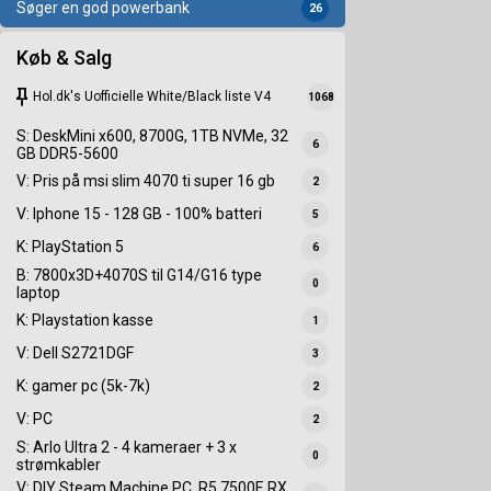
Søger en god powerbank
26
Køb & Salg
keep
Hol.dk's Uofficielle White/Black liste V4
1068
S: DeskMini x600, 8700G, 1TB NVMe, 32
6
GB DDR5-5600
V: Pris på msi slim 4070 ti super 16 gb
2
V: Iphone 15 - 128 GB - 100% batteri
5
K: PlayStation 5
6
B: 7800x3D+4070S til G14/G16 type
0
laptop
K: Playstation kasse
1
V: Dell S2721DGF
3
K: gamer pc (5k-7k)
2
V: PC
2
S: Arlo Ultra 2 - 4 kameraer + 3 x
0
strømkabler
V: DIY Steam Machine PC, R5 7500F, RX