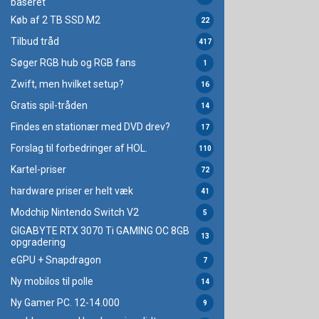
baseret
Køb af 2 TB SSD M2
22
Tilbud tråd
417
Søger RGB hub og RGB fans
1
Zwift, men hvilket setup?
16
Gratis spil-tråden
14
Findes en stationær med DVD drev?
17
Forslag til forbedringer af HOL.
110
Kartel-priser
72
hardware priser er helt væk
41
Modchip Nintendo Switch V2
5
GIGABYTE RTX 3070 Ti GAMING OC 8GB
13
opgradering
eGPU + Snapdragon
7
Ny mobilos til polle
14
Ny Gamer PC. 12-14.000
9