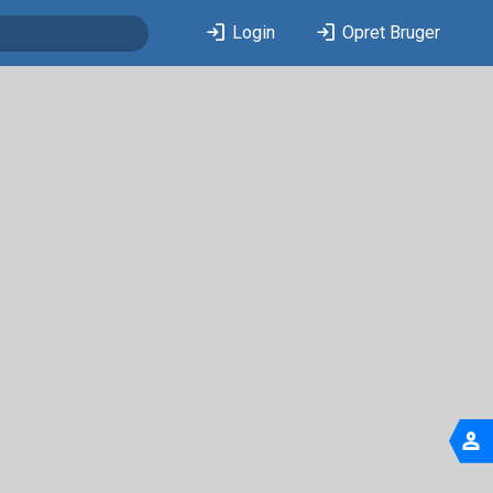
login
login
Login
Opret Bruger
person