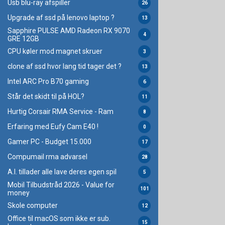
Usb blu-ray afspiller
26
Upgrade af ssd på lenovo laptop ?
13
Sapphire PULSE AMD Radeon RX 9070
4
GRE 12GB
CPU køler mod magnet skruer
3
clone af ssd hvor lang tid tager det ?
13
Intel ARC Pro B70 gaming
6
Står det skidt til på HOL?
11
Hurtig Corsair RMA Service - Ram
8
Erfaring med Eufy Cam E40 !
0
Gamer PC - Budget 15.000
17
Compumail rma advarsel
28
A.I. tillader alle lave deres egen spil
5
Mobil Tilbudstråd 2026 - Value for
101
money
Skole computer
12
Office til macOS som ikke er sub.
15