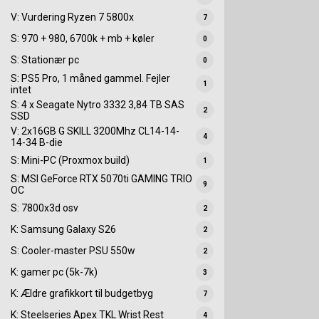
V: Vurdering Ryzen 7 5800x
7
S: 970 + 980, 6700k + mb + køler
0
S: Stationær pc
0
S: PS5 Pro, 1 måned gammel. Fejler
1
intet
S: 4 x Seagate Nytro 3332 3,84 TB SAS
2
SSD
V: 2x16GB G SKILL 3200Mhz CL14-14-
4
14-34 B-die
S: Mini-PC (Proxmox build)
1
S: MSI GeForce RTX 5070ti GAMING TRIO
9
OC
S: 7800x3d osv
2
K: Samsung Galaxy S26
2
S: Cooler-master PSU 550w
2
K: gamer pc (5k-7k)
3
K: Ældre grafikkort til budgetbyg
7
K: Steelseries Apex TKL Wrist Rest
4