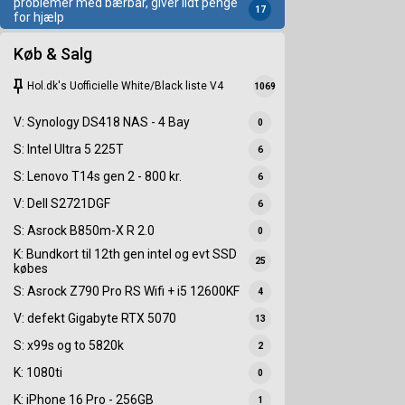
problemer med bærbar, giver lidt penge
17
for hjælp
Køb & Salg
keep
Hol.dk's Uofficielle White/Black liste V4
1069
V: Synology DS418 NAS - 4 Bay
0
S: Intel Ultra 5 225T
6
S: Lenovo T14s gen 2 - 800 kr.
6
V: Dell S2721DGF
6
S: Asrock B850m-X R 2.0
0
K: Bundkort til 12th gen intel og evt SSD
25
købes
S: Asrock Z790 Pro RS Wifi + i5 12600KF
4
V: defekt Gigabyte RTX 5070
13
S: x99s og to 5820k
2
K: 1080ti
0
K: iPhone 16 Pro - 256GB
1