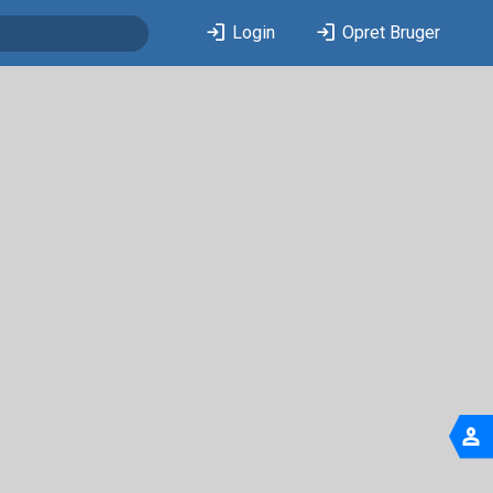
login
login
Login
Opret Bruger
person