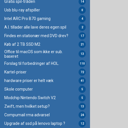
Gratis spil-tråden
14
Usb blu-ray afspiller
0
Intel ARC Pro B70 gaming
4
A.I. tillader alle lave deres egen spil
2
Findes en stationær med DVD drev?
17
Køb af 2 TB SSD M2
21
Office til macOS som ikke er sub.
13
baseret
Forslag til forbedringer af HOL.
110
Kartel-priser
72
hardware priser er helt væk
41
Skole computer
5
Modchip Nintendo Switch V2
5
Zwift, men hvilket setup?
13
Compumail rma advarsel
24
Upgrade af ssd på lenovo laptop ?
12