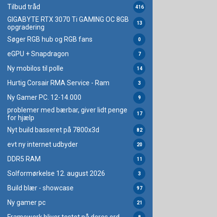
Tilbud tråd
416
GIGABYTE RTX 3070 Ti GAMING OC 8GB
13
opgradering
Søger RGB hub og RGB fans
0
eGPU + Snapdragon
7
Ny mobilos til polle
14
Hurtig Corsair RMA Service - Ram
3
Ny Gamer PC. 12-14.000
9
problemer med bærbar, giver lidt penge
17
for hjælp
Nyt build basseret på 7800x3d
82
evt ny internet udbyder
20
DDR5 RAM
11
Solformørkelse 12. august 2026
3
Build blær - showcase
97
Ny gamer pc
21