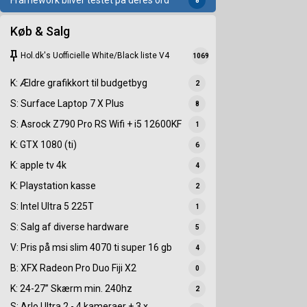
Framework bliver testet på deres ord
8
Køb & Salg
keep
Hol.dk's Uofficielle White/Black liste V4
1069
K: Ældre grafikkort til budgetbyg
2
S: Surface Laptop 7 X Plus
8
S: Asrock Z790 Pro RS Wifi + i5 12600KF
1
K: GTX 1080 (ti)
6
K: apple tv 4k
4
K: Playstation kasse
2
S: Intel Ultra 5 225T
1
S: Salg af diverse hardware
5
V: Pris på msi slim 4070 ti super 16 gb
4
B: XFX Radeon Pro Duo Fiji X2
0
K: 24-27” Skærm min. 240hz
2
S: Arlo Ultra 2 - 4 kameraer + 3 x