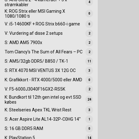
4
strømkabler
K: ROG Strix eller MSI Gaming X
0
1080/1080 ti
V: i5-14600KF + ROG Strix b660-i game
0
V: Vurdering af disse 2 setups
2
S: AMD AM5 7900x
2
Tom Clancy’s The Sum of All Fears – PC
2
S: AM5/32gb DDR5/ B850 / TK-1
11
S: RTX 4070 MSI VENTUS 3X 12G OC
3
K: Grafikkort - RTX 4000/5000 eller AMD
0
V: F5-6000J3040F16GX2-RS5K
2
K: Bundkort til 12th gen intel og evt SSD
24
købes
K: Steelseries Apex TKL Wrist Rest
3
S: Acer Aspire Lite AL14-32P-C0HG 14"
1
S: 16 GB DDR5 RAM
0
K: PlayStation 5
14