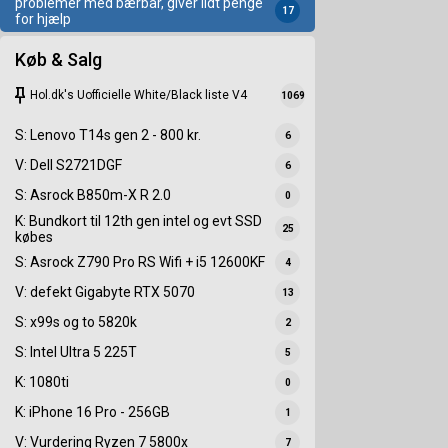
problemer med bærbar, giver lidt penge
17
for hjælp
Køb & Salg
keep
Hol.dk's Uofficielle White/Black liste V4
1069
S: Lenovo T14s gen 2 - 800 kr.
6
V: Dell S2721DGF
6
S: Asrock B850m-X R 2.0
0
K: Bundkort til 12th gen intel og evt SSD
25
købes
S: Asrock Z790 Pro RS Wifi + i5 12600KF
4
V: defekt Gigabyte RTX 5070
13
S: x99s og to 5820k
2
S: Intel Ultra 5 225T
5
K: 1080ti
0
K: iPhone 16 Pro - 256GB
1
V: Vurdering Ryzen 7 5800x
7