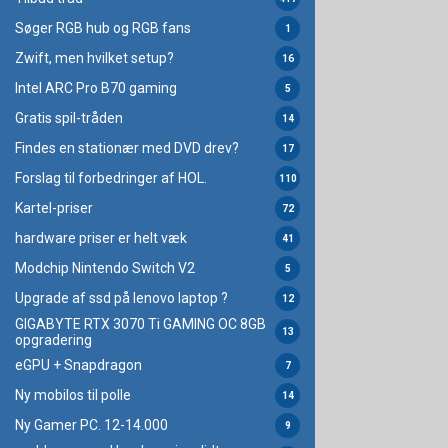
Søger RGB hub og RGB fans
1
Zwift, men hvilket setup?
16
Intel ARC Pro B70 gaming
5
Gratis spil-tråden
14
Findes en stationær med DVD drev?
17
Forslag til forbedringer af HOL.
110
Kartel-priser
72
hardware priser er helt væk
41
Modchip Nintendo Switch V2
5
Upgrade af ssd på lenovo laptop ?
12
GIGABYTE RTX 3070 Ti GAMING OC 8GB
13
opgradering
eGPU + Snapdragon
7
Ny mobilos til polle
14
Ny Gamer PC. 12-14.000
9