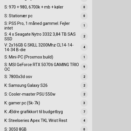
S: 970 + 980, 6700k + mb + køler
0
S: Stationær pc
0
S: PS5 Pro, 1 måned gammel. Fejler
1
intet
S: 4 x Seagate Nytro 3332 3,84 TB SAS
2
SSD
V: 2x16GB G SKILL 3200Mhz CL14-14-
4
14-34 B-die
S: Mini-PC (Proxmox build)
1
S: MSI GeForce RTX 5070ti GAMING TRIO
9
OC
S: 7800x3d osv
2
K: Samsung Galaxy S26
2
S: Cooler-master PSU 550w
2
K: gamer pc (5k-7k)
3
K: Ældre grafikkort til budgetbyg
7
K: Steelseries Apex TKL Wrist Rest
4
S: 3050 8GB
0