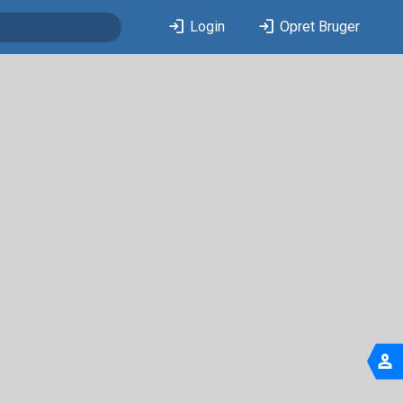
login
login
Login
Opret Bruger
person