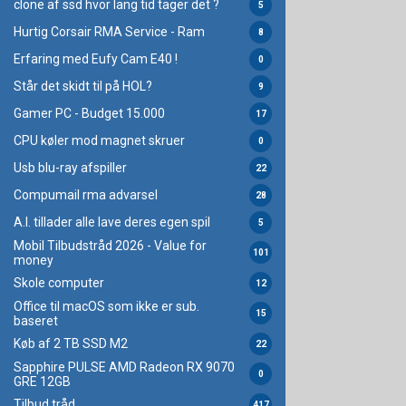
clone af ssd hvor lang tid tager det ?
5
Hurtig Corsair RMA Service - Ram
8
Erfaring med Eufy Cam E40 !
0
Står det skidt til på HOL?
9
Gamer PC - Budget 15.000
17
CPU køler mod magnet skruer
0
Usb blu-ray afspiller
22
Compumail rma advarsel
28
A.I. tillader alle lave deres egen spil
5
Mobil Tilbudstråd 2026 - Value for
101
money
Skole computer
12
Office til macOS som ikke er sub.
15
baseret
Køb af 2 TB SSD M2
22
Sapphire PULSE AMD Radeon RX 9070
0
GRE 12GB
Tilbud tråd
417