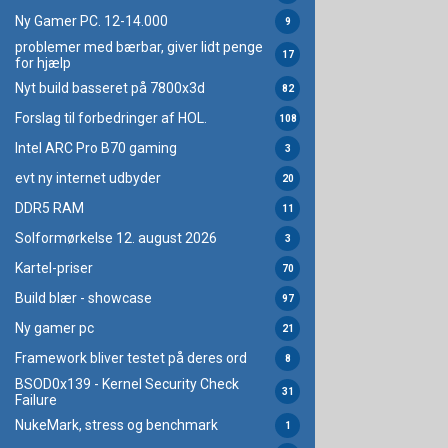
Ny Gamer PC. 12-14.000
9
problemer med bærbar, giver lidt penge
17
for hjælp
Nyt build basseret på 7800x3d
82
Forslag til forbedringer af HOL.
108
Intel ARC Pro B70 gaming
3
evt ny internet udbyder
20
DDR5 RAM
11
Solformørkelse 12. august 2026
3
Kartel-priser
70
Build blær - showcase
97
Ny gamer pc
21
Framework bliver testet på deres ord
8
BSOD0x139 - Kernel Security Check
31
Failure
NukeMark, stress og benchmark
1