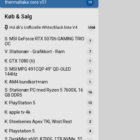
thermaltake core v51
19
Køb & Salg
keep
Hol.dk's Uofficielle White/Black liste V4
1068
S: MSI GeForce RTX 5070ti GAMING TRIO
7
OC
V: Stationær - Grafikkort - Ram
7
K: GTX 1080 (ti)
1
S: MSI MPG 491CQP 49" QD-OLED
1
144Hz
K: AM4 bundkort+ram
1
S: Stationær PC med Ryzen 5 7600X, 16
16
GB DDR5
K: PlayStation 5
13
K: apple tv 4k
0
K: Steelseries Apex TKL Wrist Rest
2
K: Playstation 5
4
S: DeskMini x600, 8700G, 1TB NVMe, 32