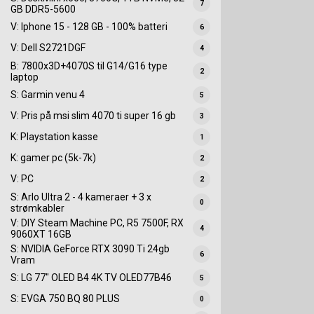
7
GB DDR5-5600
V: Iphone 15 - 128 GB - 100% batteri
6
V: Dell S2721DGF
4
B: 7800x3D+4070S til G14/G16 type
2
laptop
S: Garmin venu 4
5
V: Pris på msi slim 4070 ti super 16 gb
3
K: Playstation kasse
1
K: gamer pc (5k-7k)
2
V: PC
2
S: Arlo Ultra 2 - 4 kameraer + 3 x
0
strømkabler
V: DIY Steam Machine PC, R5 7500F, RX
4
9060XT 16GB
S: NVIDIA GeForce RTX 3090 Ti 24gb
6
Vram
S: LG 77" OLED B4 4K TV OLED77B46
5
S: EVGA 750 BQ 80 PLUS
0