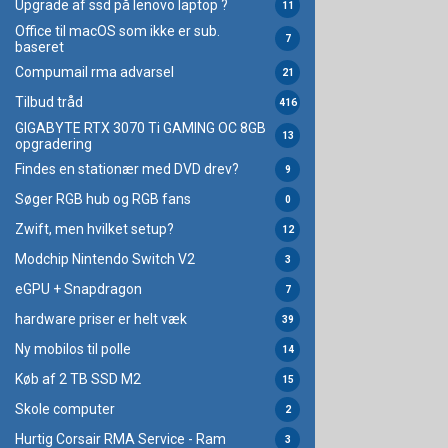
Upgrade af ssd på lenovo laptop ?
11
Office til macOS som ikke er sub.
7
baseret
Compumail rma advarsel
21
Tilbud tråd
416
GIGABYTE RTX 3070 Ti GAMING OC 8GB
13
opgradering
Findes en stationær med DVD drev?
9
Søger RGB hub og RGB fans
0
Zwift, men hvilket setup?
12
Modchip Nintendo Switch V2
3
eGPU + Snapdragon
7
hardware priser er helt væk
39
Ny mobilos til polle
14
Køb af 2 TB SSD M2
15
Skole computer
2
Hurtig Corsair RMA Service - Ram
3