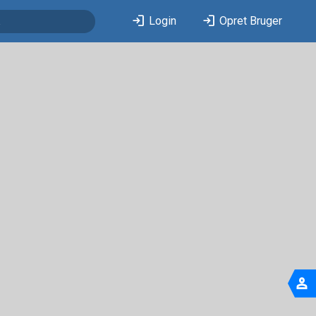
login
login
Login
Opret Bruger
person