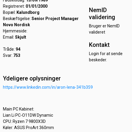
Fødselsdag:
13/09/1989
Registreret:
01/01/2000
NemID
Bopæl:
Kalundborg
validering
Beskæftigelse:
Senior Project Manager
Novo Nordisk
Bruger er NemID
Hjemmeside:
valideret
Email:
Skjult
Kontakt
Tråde:
94
Login for at sende
Svar:
753
beskeder.
Ydeligere oplysninger
https://www.linkedin.com/in/aron-lena-341b359
Main PC Kabinet:
Lian Li PC-O11DW Dynamic
CPU: Ryzen 7 9800X3D
Køler: ASUS ProArt 360mm