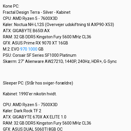
Kone PC:
Fractal Design Terra - Silver - Kabinet
CPU: AMD Ryzen 5 - 7600X3D
Køler: Noctua NH-L12S (Overvejer udskiftning til AXP90-X53)
ATX: GIGABYTE B650I AX
RAM: 32 GB DDR5 Kingston Fury 5600 MHz CL36
GFX: ASUS Prime RX 9070 XT 16GB
M.2: EVO
970 1000
GB
PSU: Corsair SF Series SF1000 Platinum
Skærm: 27" Alienware AW2721D, 1440P, 240Hz, HDR+, G-Sync
Sleeper PC: (Står hos sviger-forældre)
Kabinet: 1990'er nikotin hvidt.
CPU: AMD Ryzen 5 - 7500X3D
Køler: Dark Rock TF 2
ATX: GIGABYTE 670X AX ELITE 1.0
RAM: 32 GB DDR5 Kingston Fury 5600 MHz CL36
GFX: ASUS DUAL 5060TI 8GB OC