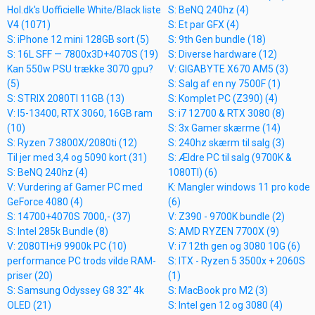
Hol.dk's Uofficielle White/Black liste
S: BeNQ 240hz (4)
V4 (1071)
S: Et par GFX (4)
S: iPhone 12 mini 128GB sort (5)
S: 9th Gen bundle (18)
S: 16L SFF — 7800x3D+4070S (19)
S: Diverse hardware (12)
Kan 550w PSU trække 3070 gpu?
V: GIGABYTE X670 AM5 (3)
(5)
S: Salg af en ny 7500F (1)
S: STRIX 2080TI 11GB (13)
S: Komplet PC (Z390) (4)
V: I5-13400, RTX 3060, 16GB ram
S: i7 12700 & RTX 3080 (8)
(10)
S: 3x Gamer skærme (14)
S: Ryzen 7 3800X/2080ti (12)
S: 240hz skærm til salg (3)
Til jer med 3,4 og 5090 kort (31)
S: Ældre PC til salg (9700K &
S: BeNQ 240hz (4)
1080TI) (6)
V: Vurdering af Gamer PC med
K: Mangler windows 11 pro kode
GeForce 4080 (4)
(6)
S: 14700+4070S 7000,- (37)
V: Z390 - 9700K bundle (2)
S: Intel 285k Bundle (8)
S: AMD RYZEN 7700X (9)
V: 2080TI+i9 9900k PC (10)
V: i7 12th gen og 3080 10G (6)
performance PC trods vilde RAM-
S: ITX - Ryzen 5 3500x + 2060S
priser (20)
(1)
S: Samsung Odyssey G8 32" 4k
S: MacBook pro M2 (3)
OLED (21)
S: Intel gen 12 og 3080 (4)