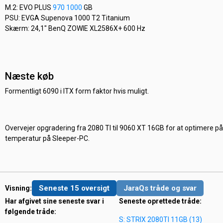
M.2: EVO PLUS
970 1000
GB
PSU: EVGA Supenova 1000 T2 Titanium
Skærm: 24,1" BenQ ZOWIE XL2586X+ 600 Hz
Næste køb
Formentligt 6090 i ITX form faktor hvis muligt.
Overvejer opgradering fra 2080 TI til 9060 XT 16GB for at optimere på
temperatur på Sleeper-PC.
Seneste 15 oversigt
JaraQs tråde og svar
Visning:
Har afgivet sine seneste svar i
Seneste oprettede tråde:
følgende tråde:
S: STRIX 2080TI 11GB (13)