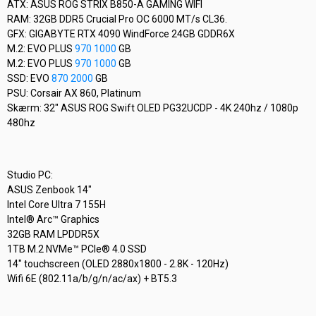
ATX: ASUS ROG STRIX B850-A GAMING WIFI
RAM: 32GB DDR5 Crucial Pro OC 6000 MT/s CL36.
GFX: GIGABYTE RTX 4090 WindForce 24GB GDDR6X
M.2: EVO PLUS
970 1000
GB
M.2: EVO PLUS
970 1000
GB
SSD: EVO
870 2000
GB
PSU: Corsair AX 860, Platinum
Skærm: 32" ASUS ROG Swift OLED PG32UCDP - 4K 240hz / 1080p
480hz
Studio PC:
ASUS Zenbook 14"
Intel Core Ultra 7 155H
Intel® Arc™ Graphics
32GB RAM LPDDR5X
1TB M.2 NVMe™ PCIe® 4.0 SSD
14" touchscreen (OLED 2880x1800 - 2.8K - 120Hz)
Wifi 6E (802.11a/b/g/n/ac/ax) + BT5.3