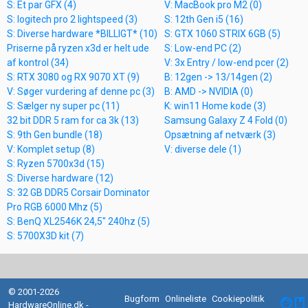
S: Et par GFX (4)
V: MacBook pro M2 (0)
S: logitech pro 2 lightspeed (3)
S: 12th Gen i5 (16)
S: Diverse hardware *BILLIGT* (10)
S: GTX 1060 STRIX 6GB (5)
Priserne på ryzen x3d er helt ude
S: Low-end PC (2)
af kontrol (34)
V: 3x Entry / low-end pcer (2)
S: RTX 3080 og RX 9070 XT (9)
B: 12gen -> 13/14gen (2)
V: Søger vurdering af denne pc (3)
B: AMD -> NVIDIA (0)
S: Sælger ny super pc (11)
K: win11 Home kode (3)
32 bit DDR 5 ram for ca 3k (13)
Samsung Galaxy Z 4 Fold (0)
S: 9th Gen bundle (18)
Opsætning af netværk (3)
V: Komplet setup (8)
V: diverse dele (1)
S: Ryzen 5700x3d (15)
S: Diverse hardware (12)
S: 32 GB DDR5 Corsair Dominator
Pro RGB 6000 Mhz (5)
S: BenQ XL2546K 24,5" 240hz (5)
S: 5700X3D kit (7)
© 2001-2026
Bugform
Onlineliste
Cookiepolitik
facebook
HardwareOnline.dk -