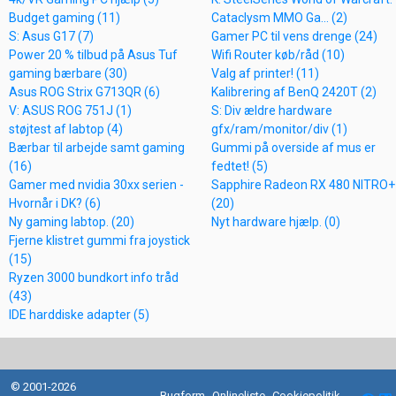
Budget gaming (11)
Cataclysm MMO Ga... (2)
S: Asus G17 (7)
Gamer PC til vens drenge (24)
Power 20 % tilbud på Asus Tuf
Wifi Router køb/råd (10)
gaming bærbare (30)
Valg af printer! (11)
Asus ROG Strix G713QR (6)
Kalibrering af BenQ 2420T (2)
V: ASUS ROG 751J (1)
S: Div ældre hardware
støjtest af labtop (4)
gfx/ram/monitor/div (1)
Bærbar til arbejde samt gaming
Gummi på overside af mus er
(16)
fedtet! (5)
Gamer med nvidia 30xx serien -
Sapphire Radeon RX 480 NITRO+
Hvornår i DK? (6)
(20)
Ny gaming labtop. (20)
Nyt hardware hjælp. (0)
Fjerne klistret gummi fra joystick
(15)
Ryzen 3000 bundkort info tråd
(43)
IDE harddiske adapter (5)
© 2001-2026
Bugform
Onlineliste
Cookiepolitik