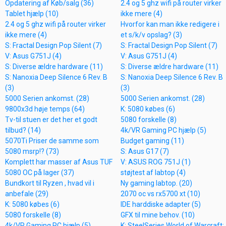
Opdatering af Køb/salg (36)
2.4 og 5 ghz wifi på router virker
Tablet hjælp (10)
ikke mere (4)
2.4 og 5 ghz wifi på router virker
Hvorfor kan man ikke redigere i
ikke mere (4)
et s/k/v opslag? (3)
S: Fractal Design Pop Silent (7)
S: Fractal Design Pop Silent (7)
V: Asus G751J (4)
V: Asus G751J (4)
S: Diverse ældre hardware (11)
S: Diverse ældre hardware (11)
S: Nanoxia Deep Silence 6 Rev. B
S: Nanoxia Deep Silence 6 Rev. B
(3)
(3)
5000 Serien ankomst. (28)
5000 Serien ankomst. (28)
9800x3d høje temps (64)
K: 5080 købes (6)
Tv-til stuen er det her et godt
5080 forskelle (8)
tilbud? (14)
4k/VR Gaming PC hjælp (5)
5070Ti Priser de samme som
Budget gaming (11)
5080 msrp!? (73)
S: Asus G17 (7)
Komplett har masser af Asus TUF
V: ASUS ROG 751J (1)
5080 OC på lager (37)
støjtest af labtop (4)
Bundkort til Ryzen , hvad vil i
Ny gaming labtop. (20)
anbefale (29)
2070 oc vs rx5700 xt (10)
K: 5080 købes (6)
IDE harddiske adapter (5)
5080 forskelle (8)
GFX til mine behov. (10)
4k/VR Gaming PC hjælp (5)
K: SteelSeries World of Warcraft: