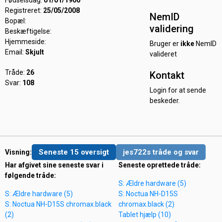
Fødselsdag:
01/01/1900
Registreret:
25/05/2008
NemID
Bopæl:
validering
Beskæftigelse:
Hjemmeside:
Bruger er
ikke
NemID
Email:
Skjult
valideret
Tråde:
26
Kontakt
Svar:
108
Login for at sende
beskeder.
Seneste 15 oversigt
jes722s tråde og svar
Visning:
Har afgivet sine seneste svar i
Seneste oprettede tråde:
følgende tråde:
S: Ældre hardware (5)
S: Ældre hardware (5)
S: Noctua NH-D15S
S: Noctua NH-D15S chromax.black
chromax.black (2)
(2)
Tablet hjælp (10)