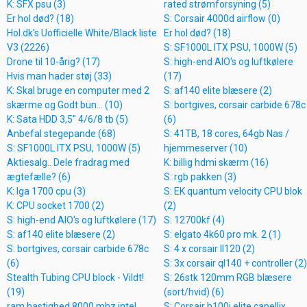
K: SFX psu (3)
rated strømforsyning (5)
Er hol død? (18)
S: Corsair 4000d airflow (0)
Hol.dk's Uofficielle White/Black liste
Er hol død? (18)
V3 (2226)
S: SF1000L ITX PSU, 1000W (5)
Drone til 10-årig? (17)
S: high-end AIO's og luftkølere
Hvis man hader støj (33)
(17)
K: Skal bruge en computer med 2
S: af140 elite blæsere (2)
skærme og Godt bun... (10)
S: bortgives, corsair carbide 678c
K: Sata HDD 3,5" 4/6/8 tb (5)
(6)
Anbefal stegepande (68)
S: 41TB, 18 cores, 64gb Nas /
S: SF1000L ITX PSU, 1000W (5)
hjemmeserver (10)
Aktiesalg.. Dele fradrag med
K: billig hdmi skærm (16)
ægtefælle? (6)
S: rgb pakken (3)
K: lga 1700 cpu (3)
S: EK quantum velocity CPU blok
K: CPU socket 1700 (2)
(2)
S: high-end AIO's og luftkølere (17)
S: 12700kf (4)
S: af140 elite blæsere (2)
S: elgato 4k60 pro mk. 2 (1)
S: bortgives, corsair carbide 678c
S: 4 x corsair ll120 (2)
(6)
S: 3x corsair ql140 + controller (2)
Stealth Tubing CPU block - Vildt!
S: 26stk 120mm RGB blæsere
(19)
(sort/hvid) (6)
ram hastighed 8000 mhz intel
S: Corsair h100i elite capellix