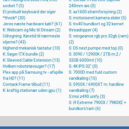
socket ? (5)
240mm aio (0)
Et prebuilt keyboard der siger
S: ax1600 strømforsyning (2)
*thock* (30)
S: motoriseret kamera slider (5)
Jeres næste hardware køb? (61)
S: trx40 bundkort og 32 kernet
K: Webcam og Mic til Stream (2)
threadripper (4)
Udregning. Køretid til nærmeste
S: vengeance rgb pro 32gb (ram)
stjerne? (43)
(2)
Highend mekanisk tastatur (10)
S: D5 next pumpe med top (0)
K: Søger ITX bundle (2)
S: 3090 / 12900K / 2TB m.2 /
K: Sleeved Cable Extension (13)
32GB 6000mt (10)
Hvilken robotstøvsuger? (17)
S: 4K IPS 32" (0)
Plex app på Samsung tv - afspille
S: 7000D med fuld custom
fra HD? (11)
vandkøling (15)
Contack Frame tilbud (11)
S: 5950X / 6900XT m. hardline
K: kraftig stationær uden gpu (1)
vandkøling (7)
S:msi z490 unify (3)
S: i9 Extreme 7900X / 7980XE +
bundkort/ram (6)