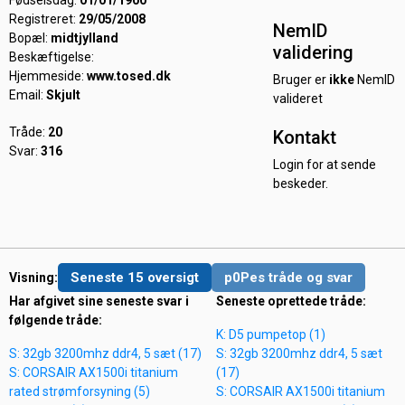
Fødselsdag:
01/01/1900
Registreret:
29/05/2008
NemID
Bopæl:
midtjylland
validering
Beskæftigelse:
Hjemmeside:
www.tosed.dk
Bruger er
ikke
NemID
Email:
Skjult
valideret
Tråde:
20
Kontakt
Svar:
316
Login for at sende
beskeder.
Seneste 15 oversigt
p0Pes tråde og svar
Visning:
Har afgivet sine seneste svar i
Seneste oprettede tråde:
følgende tråde:
K: D5 pumpetop (1)
S: 32gb 3200mhz ddr4, 5 sæt (17)
S: 32gb 3200mhz ddr4, 5 sæt
S: CORSAIR AX1500i titanium
(17)
rated strømforsyning (5)
S: CORSAIR AX1500i titanium