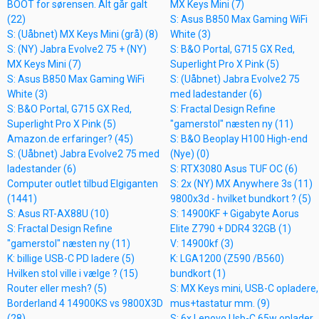
BOOT for sørensen. Alt går galt
MX Keys Mini (7)
(22)
S: Asus B850 Max Gaming WiFi
S: (Uåbnet) MX Keys Mini (grå) (8)
White (3)
S: (NY) Jabra Evolve2 75 + (NY)
S: B&O Portal, G715 GX Red,
MX Keys Mini (7)
Superlight Pro X Pink (5)
S: Asus B850 Max Gaming WiFi
S: (Uåbnet) Jabra Evolve2 75
White (3)
med ladestander (6)
S: B&O Portal, G715 GX Red,
S: Fractal Design Refine
Superlight Pro X Pink (5)
"gamerstol" næsten ny (11)
Amazon.de erfaringer? (45)
S: B&O Beoplay H100 High-end
S: (Uåbnet) Jabra Evolve2 75 med
(Nye) (0)
ladestander (6)
S: RTX3080 Asus TUF OC (6)
Computer outlet tilbud Elgiganten
S: 2x (NY) MX Anywhere 3s (11)
(1441)
9800x3d - hvilket bundkort ? (5)
S: Asus RT-AX88U (10)
S: 14900KF + Gigabyte Aorus
S: Fractal Design Refine
Elite Z790 + DDR4 32GB (1)
"gamerstol" næsten ny (11)
V: 14900kf (3)
K: billige USB-C PD ladere (5)
K: LGA1200 (Z590 /B560)
Hvilken stol ville i vælge ? (15)
bundkort (1)
Router eller mesh? (5)
S: MX Keys mini, USB-C opladere,
Borderland 4 14900KS vs 9800X3D
mus+tastatur mm. (9)
(28)
S: 6x Lenovo Usb-C 65w oplader