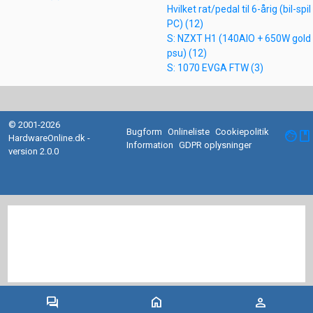
Hvilket rat/pedal til 6-årig (bil-spil
PC) (12)
S: NZXT H1 (140AIO + 650W gold
psu) (12)
S: 1070 EVGA FTW (3)
© 2001-2026
Bugform
Onlineliste
Cookiepolitik
facebook
HardwareOnline.dk -
Information
GDPR oplysninger
version 2.0.0
forum
home
person