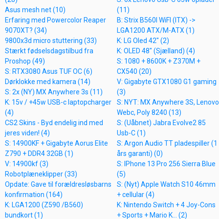
Asus mesh net (10)
(11)
Erfaring med Powercolor Reaper
B: Strix B560I WiFI (ITX) ->
9070XT? (34)
LGA1200 ATX/M-ATX (1)
9800x3d micro stuttering (33)
K: LG Oled 42" (2)
Stærkt fødselsdagstilbud fra
K: OLED 48" (Sjælland) (4)
Proshop (49)
S: 1080 + 8600K + Z370M +
S: RTX3080 Asus TUF OC (6)
CX540 (20)
Dørklokke med kamera (14)
V: Gigabyte GTX1080 G1 gaming
S: 2x (NY) MX Anywhere 3s (11)
(3)
K: 15v / +45w USB-c laptopcharger
S: NYT: MX Anywhere 3S, Lenovo
(4)
Webc, Poly 8240 (13)
CS2 Skins - Byd endelig ind med
S: (Uåbnet) Jabra Evolve2 85
jeres viden! (4)
Usb-C (1)
S: 14900KF + Gigabyte Aorus Elite
S: Argon Audio TT pladespiller (1
Z790 + DDR4 32GB (1)
års garanti) (0)
V: 14900kf (3)
S: IPhone 13 Pro 256 Sierra Blue
Robotplæneklipper (33)
(5)
Opdate: Gave til forældresløsbarns
S: (Nyt) Apple Watch S10 46mm
konfirmation (164)
+ cellular (4)
K: LGA1200 (Z590 /B560)
K: Nintendo Switch + 4 Joy-Cons
bundkort (1)
+ Sports + Mario K... (2)