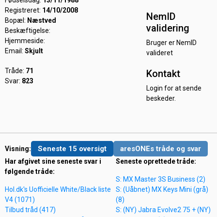
Fødselsdag:
13/11/1988
Registreret:
14/10/2008
NemID
Bopæl:
Næstved
validering
Beskæftigelse:
Hjemmeside:
Bruger er NemID
Email:
Skjult
valideret
Tråde:
71
Kontakt
Svar:
823
Login for at sende
beskeder.
Seneste 15 oversigt
aresONEs tråde og svar
Visning:
Har afgivet sine seneste svar i
Seneste oprettede tråde:
følgende tråde:
S: MX Master 3S Business (2)
Hol.dk's Uofficielle White/Black liste
S: (Uåbnet) MX Keys Mini (grå)
V4 (1071)
(8)
Tilbud tråd (417)
S: (NY) Jabra Evolve2 75 + (NY)