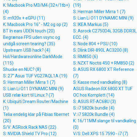
K: Macbook Pro M3/M4 (32+/1tb+)
(19)
(4)
S: Herman Miller Mirra 1 (7)
S: m920x + eGPU (11)
S: Lian Li O11 DYNAMIC MINI (9)
K: Macbook Pro 16" - M2 og op (2)
S: IKEA Markus (5)
BT In ears UDEN touch (20)
S: Asrock C2750D4i, 32GB DDR3L
Begrænse FPS uden vsync og
ECC. (4)
undgå screen tearing? (35)
S: Node 804 + PSU (10)
Upstream USB hack? (4)
S: Dlink DIR-890L AC3200 (8)
Hol/Hardwareonline DarkMode
S: RM850 (6)
(115)
S: NZXT Noctis 450 + RM850 (2)
Shucke en NUC? (8)
S: ASUS RX 6800 XT Reference
S: 27" Asus TUF VG27AQL1A (19)
(7)
S: Herman Miller Mirra 1 (7)
S: Kasse med vandkøling (8)
S: Lian Li O11 DYNAMIC MINI (9)
ASUS Radeon RX 6800 XT TUF
USB relæ kort til Linux.? (7)
OC hos Komplett (14)
K: Ubiquiti Dream Router/Machine
S: ASUS RT-AC68U (3)
(1)
S: i7 5820k bundle (4)
Telia endelig klar på Fibias fibernet
V: i7 5820k Bundle (4)
(20)
K: 16/11MM slange til vandkøling
S/V: ASRock Rack NAS (22)
(0)
S: NVIDIA Shield TV Pro (12)
V/S: Dell XPS 15 7590 - i7 (7)