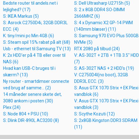
Bedste router til andels.net i
S: Dell Ultrasharp U2715h (5)
lejlighed? (17)
S: 2 x 8GB DDR4 SO-DIMM
S: IKEA Markus (5)
2666MHZ (6)
S: Asrock C2750D4i, 32GB DDR3L
S: 4 x Dynamic X2 GP-14 PWM
ECC. (4)
(140mm blæser) (11)
K: tiny/mini pc Min 4GB (6)
S: Samsung 970 EVO Plus 500GB
S: Steam spil 15% rabat på alt (68)
NVMe (5)
Usb - ethernet til Samsung TV (13)
RTX 2080 på tilbud (24)
K: 2x HDD'er på 4 TB eller over til
V: AS-302T + 2TB + 1TB 3.5" HDD
NAS (6)
(7)
Hvad kan USB-C bruges til i
S: AS-302T NAS + 2 HDD's (19)
skærm? (13)
V: C2750D4I(no boot), 32GB
Ny router - smartdimser connecte
DDR3L ECC. (3)
ved brug af samme... (2)
S: Asus GTX 1070 Strix + EK Plexi
14 måneder senere skete det,
vandblok (6)
3080 ankom i posten (30)
V: Asus GTX 1070 Strix + EK Plexi
Plex (24)
vandblok (3)
S: Node 804 + PSU (10)
S: Scythe Kozuti (12)
S: Dlink DIR-890L AC3200 (8)
S: 2x8GB Kingston DDR3 SDRAM
(11)