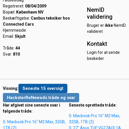
Fødselsdag:
Registreret:
08/04/2009
NemID
Bopæl:
København NV
validering
Beskæftigelse:
Canbus tekniker hos
Connected Cars
Bruger er
ikke
NemID
Hjemmeside:
valideret
Email:
Skjult
Kontakt
Tråde:
44
Login for at sende
Svar:
810
beskeder.
Seneste 15 oversigt
Visning:
HacksterReNeweds tråde og svar
Har afgivet sine seneste svar i
Seneste oprettede tråde:
følgende tråde:
S: Macbook Pro 16" M2 Max,
S: Macbook Pro 16" M2 Max, 32GB,
32GB, 1TB (2)
1TB (2)
S: 27" Asus TUF VG27AQL1A